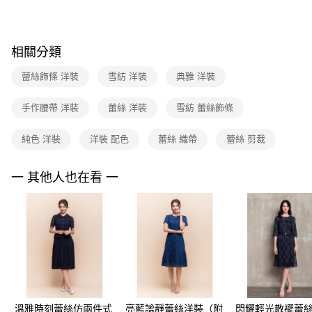
便利好安心！
台灣樂天信用卡公司
１．簡單：不需註冊會員、不需綁卡、不需儲值。
運送方式
２．便利：只要手機號碼，簡訊認證，即可結帳。
３．安心：先確認商品／服務後，再付款。
付款後全家FamilyMart取貨
相關分類
每筆NT$90，滿NT$3,600(含以上)免運費
【「AFTEE先享後付」結帳流程】
蕾絲飾條 洋裝
雪紡 洋裝
典雅 洋裝
１．於結帳方式選擇「AFTEE先享後付」後，將跳轉至「AFTEE先享後付」
付款後7-11取貨
結帳頁面，進行簡訊認證並確認金額後，即可完成結帳。
２．訂單成立數日內，您將收到繳費通知簡訊。
每筆NT$90，滿NT$3,600(含以上)免運費
手作腰帶 洋裝
蕾絲 洋裝
雪紡 蕾絲飾條
３．收到繳費通知簡訊後14天內，點擊此簡訊中的連結，可透過四大超商／
ATM／網路銀行／等多元方式進行付款，方視為交易完成。
黑貓宅配
純色 洋裝
洋裝 配色
蕾絲 織帶
蕾絲 剪裁
※ 請注意：結帳手續完成當下不需立刻繳費，但若您需要取消訂單，請聯絡
每筆NT$90，滿NT$3,600(含以上)免運費
購買商品的店家。未經商家同意取消之訂單仍視為有效，需透過AFTEE先享
後付繳納相關費用。
一 其他人也在看 一
離島宅配 (蘭嶼恕不配送)
※ 交易是否成功請以「AFTEE先享後付 」之結帳頁面顯示為準，若有關於
是否繳費成功／繳費後需取消欲退款等相關疑問，請聯繫「AFTEE先享後付
每筆NT$200，滿NT$8,000(含以上)免運費
客戶支援中心」
https://netprotections.freshdesk.com/support/home
付款後門市自取
【注意事項】
１．透過由恩沛科技股份有限公司提供之「AFTEE先享後付」服務完成之交
免運費
易，需依本服務之必要範圍內提供個人資料，並將交易相關給付款項請求債
權轉讓予恩沛科技股份有限公司。
２．關於個人資料處理事宜，請瀏覽以下網址：
https://aftee.tw/terms/#terms3
３．未成年的使用者請事先徵得法定代理人或監護人之同意方可使用
溫雅時刻蕾絲仿兩件式
亮藍謐靜蕾絲洋裝（附
閃耀輕光散襬蕾