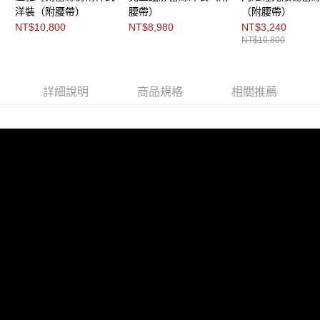
「AFTEE先享後付」，若未經同意申辦者引起之損失，本公司不負相關責
洋裝（附腰帶）
腰帶）
（附腰帶）
任。
NT$10,800
NT$8,980
NT$3,240
４．使用「AFTEE先享後付」時，將依據個別帳號之用戶狀況，依本公司即
NT$10,800
時審查核予不同之上限額度；若仍有額度不足之情形，本公司將視審查結果
請求用戶進行身份認證。
５．嚴禁一人註冊多個帳號或使用他人資訊註冊。若發現惡意使用之情形，
恩沛科技股份有限公司將有權停止該用戶之使用額度並採取法律行動。
詳細說明
商品規格
相關推薦