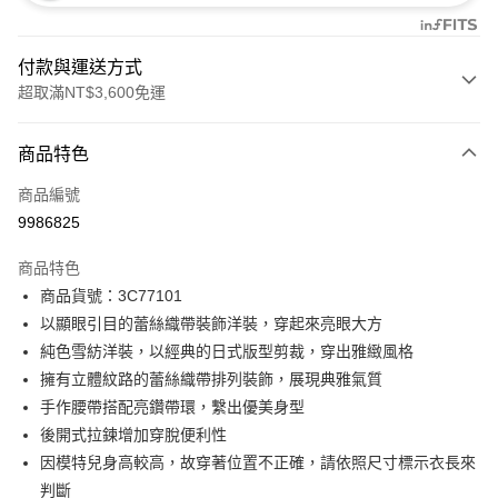
付款與運送方式
超取滿NT$3,600免運
付款方式
商品特色
信用卡一次付款
商品編號
信用卡分期付款
9986825
3 期 0 利率 每期
NT$3,293
21家銀行
商品特色
合作金庫商業銀行
第一商業銀行
LINE Pay
商品貨號：3C77101
華南商業銀行
彰化商業銀行
以顯眼引目的蕾絲織帶裝飾洋裝，穿起來亮眼大方
Apple Pay
上海商業儲蓄銀行
台北富邦商業銀行
國泰世華商業銀行
兆豐國際商業銀行
純色雪紡洋裝，以經典的日式版型剪裁，穿出雅緻風格
街口支付
臺灣中小企業銀行
台中商業銀行
擁有立體紋路的蕾絲織帶排列裝飾，展現典雅氣質
匯豐（台灣）商業銀行
華泰商業銀行
手作腰帶搭配亮鑽帶環，繫出優美身型
AFTEE先享後付
聯邦商業銀行
遠東國際商業銀行
後開式拉鍊增加穿脫便利性
相關說明
元大商業銀行
永豐商業銀行
【關於「AFTEE先享後付」】
因模特兒身高較高，故穿著位置不正確，請依照尺寸標示衣長來
玉山商業銀行
星展（台灣）商業銀行
ATM付款
AFTEE先享後付是「在收到商品之後才付款」的支付方式。 讓您購物簡單
判斷
台新國際商業銀行
中國信託商業銀行