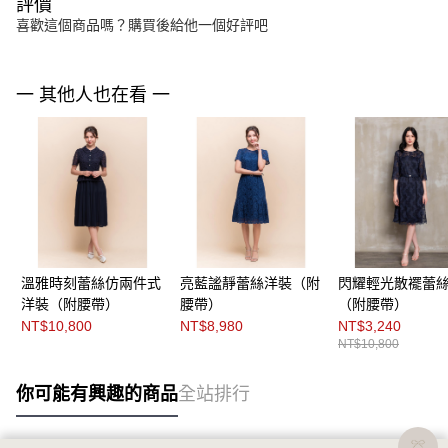
評價
喜歡這個商品嗎？購買後給他一個好評吧
一 其他人也在看 一
溫雅時刻蕾絲仿兩件式
亮藍謐靜蕾絲洋裝（附
閃耀輕光散襬蕾
洋裝（附腰帶）
腰帶）
（附腰帶）
NT$10,800
NT$8,980
NT$3,240
NT$10,800
你可能有興趣的商品
全站排行