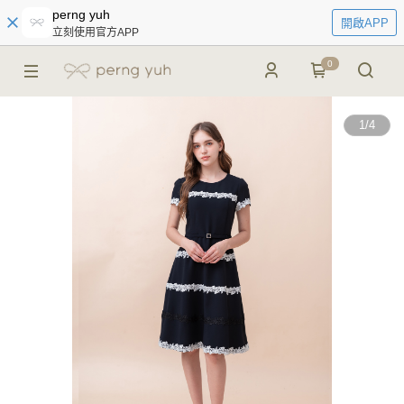
perng yuh
開啟APP
立刻使用官方APP
0
1
/
4