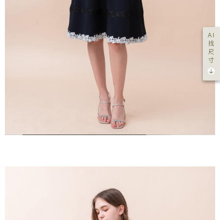
AI
找
尺
寸