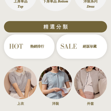
上身單品
下身單品 𝑩𝒐𝒕𝒕𝒐𝒎
洋裝系列
𝑻𝒐𝒑
𝑫𝒓𝒆𝒔𝒔
精 選 分 類
熱銷排行
絕版珍藏
上衣
洋裝
外套