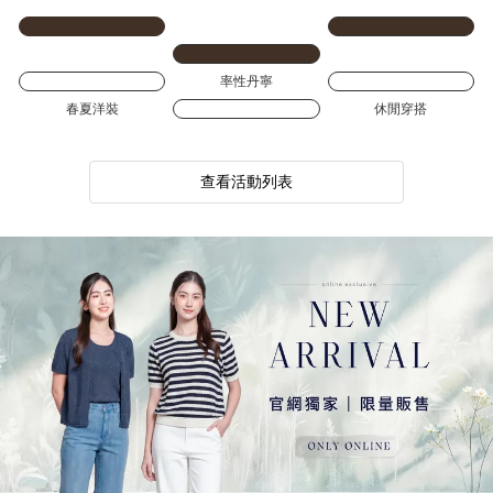
PY簡約系列
本週新品
經典小香風
率性丹寧
春夏洋裝
休閒穿搭
查看活動列表