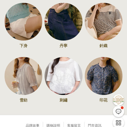
下身
丹寧
針織
雪紡
刺繡
印花
品牌故事
購物說明
客服留言
門市資訊