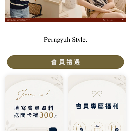
會 員 禮 遇