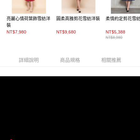
３．未成年的使用者請事先徵得法定代理人或監護人之同意方可使用
「AFTEE先享後付」，若未經同意申辦者引起之損失，本公司不負相關責
任。
４．使用「AFTEE先享後付」時，將依據個別帳號之用戶狀況，依本公司即
亮麗心情荷葉飾雪紡洋
圓柔高雅剪花雪紡洋裝
柔情約定剪花雪
時審查核予不同之上限額度；若仍有額度不足之情形，本公司將視審查結果
裝
請求用戶進行身份認證。
NT$7,980
NT$9,680
NT$5,388
５．嚴禁一人註冊多個帳號或使用他人資訊註冊。若發現惡意使用之情形，
NT$8,980
恩沛科技股份有限公司將有權停止該用戶之使用額度並採取法律行動。
詳細說明
商品規格
相關推薦