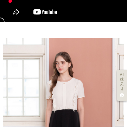
AI
找
尺
寸