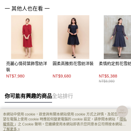
一 其他人也在看 一
亮麗心情荷葉飾雪紡洋
圓柔高雅剪花雪紡洋裝
柔情約定剪花雪
裝
NT$7,980
NT$9,680
NT$5,388
NT$8,980
你可能有興趣的商品
全站排行
本網站中使用 cookie，欲查詢有關本網站使用 cookie 方式之詳情，及若您不希
熱門標籤
望在電腦上使用 cookie 時應如何變更電腦的 cookie 設定，請參閱本網站「
隱私
權條款
」之 Cookie 聲明。您繼續使用本網站即表示您同意本公司得按本網站使
用條款之 Cookie 聲明使用 cookie。
了解更多 >