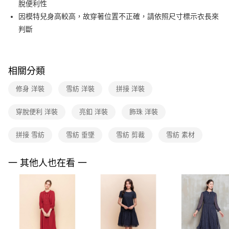
脫便利性
台新國際商業銀行
中國信託商業銀行
便利好安心！
台灣樂天信用卡公司
因模特兒身高較高，故穿著位置不正確，請依照尺寸標示衣長來
１．簡單：不需註冊會員、不需綁卡、不需儲值。
運送方式
２．便利：只要手機號碼，簡訊認證，即可結帳。
判斷
３．安心：先確認商品／服務後，再付款。
付款後全家FamilyMart取貨
每筆NT$90，滿NT$3,600(含以上)免運費
【「AFTEE先享後付」結帳流程】
１．於結帳方式選擇「AFTEE先享後付」後，將跳轉至「AFTEE先享後付」
相關分類
付款後7-11取貨
結帳頁面，進行簡訊認證並確認金額後，即可完成結帳。
２．訂單成立數日內，您將收到繳費通知簡訊。
每筆NT$90，滿NT$3,600(含以上)免運費
修身 洋裝
雪紡 洋裝
拼接 洋裝
３．收到繳費通知簡訊後14天內，點擊此簡訊中的連結，可透過四大超商／
ATM／網路銀行／等多元方式進行付款，方視為交易完成。
黑貓宅配
※ 請注意：結帳手續完成當下不需立刻繳費，但若您需要取消訂單，請聯絡
穿脫便利 洋裝
亮釦 洋裝
飾珠 洋裝
每筆NT$90，滿NT$3,600(含以上)免運費
購買商品的店家。未經商家同意取消之訂單仍視為有效，需透過AFTEE先享
後付繳納相關費用。
拼接 雪紡
雪紡 垂墜
雪紡 剪裁
雪紡 素材
離島宅配 (蘭嶼恕不配送)
※ 交易是否成功請以「AFTEE先享後付 」之結帳頁面顯示為準，若有關於
是否繳費成功／繳費後需取消欲退款等相關疑問，請聯繫「AFTEE先享後付
每筆NT$200，滿NT$8,000(含以上)免運費
客戶支援中心」
https://netprotections.freshdesk.com/support/home
一 其他人也在看 一
付款後門市自取
【注意事項】
１．透過由恩沛科技股份有限公司提供之「AFTEE先享後付」服務完成之交
免運費
易，需依本服務之必要範圍內提供個人資料，並將交易相關給付款項請求債
權轉讓予恩沛科技股份有限公司。
２．關於個人資料處理事宜，請瀏覽以下網址：
https://aftee.tw/terms/#terms3