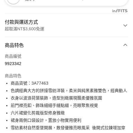
付款與運送方式
超取滿NT$3,600免運
付款方式
商品特色
信用卡一次付款
商品編號
信用卡分期付款
9923342
3 期 0 利率 每期
NT$828
21家銀行
商品特色
合作金庫商業銀行
第一商業銀行
LINE Pay
商品貨號：3A77463
華南商業銀行
彰化商業銀行
色調經典大方的拼接雪紡洋裝，柔米與純黑素雅雙色，經典動人
Apple Pay
上海商業儲蓄銀行
台北富邦商業銀行
國泰世華商業銀行
兆豐國際商業銀行
衣身以波浪荷葉裝飾，造型別緻展現飄柔優雅氛圍
街口支付
臺灣中小企業銀行
台中商業銀行
前門襟亮釦、飾珠細細手縫點綴，亮眼聚焦視覺
匯豐（台灣）商業銀行
華泰商業銀行
六片裙變化剪裁版型修身雅緻
AFTEE先享後付
聯邦商業銀行
遠東國際商業銀行
裙身兩側口袋設計，置放小物實用便利
相關說明
元大商業銀行
永豐商業銀行
【關於「AFTEE先享後付」】
雪紡素材自然垂墜開展，散發優雅亮眼風采 後開式拉鍊增加穿
玉山商業銀行
星展（台灣）商業銀行
ATM付款
AFTEE先享後付是「在收到商品之後才付款」的支付方式。 讓您購物簡單