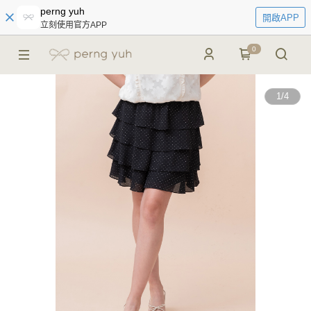
perng yuh
開啟APP
立刻使用官方APP
0
1
/
4