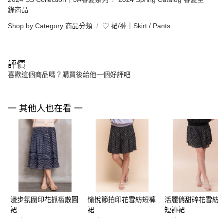
錄商品
Shop by Category 商品分類
♡ 裙/褲｜Skirt / Pants
評價
喜歡這個商品嗎？購買後給他一個好評吧
一 其他人也在看 一
漫步氛圍印花抓褶散圓
愉悅節拍印花雪紡短褲
活麗俏甜碎花雪
裙
裙
短褲裙