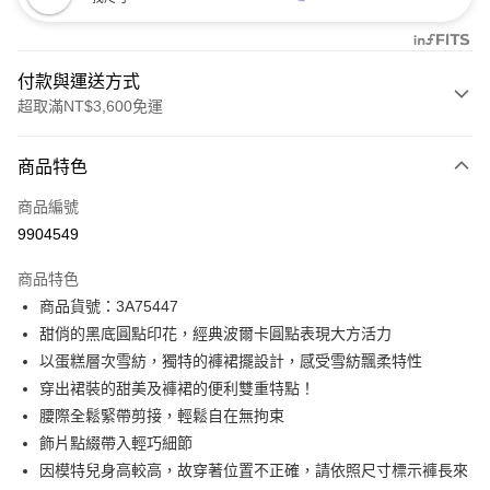
付款與運送方式
超取滿NT$3,600免運
付款方式
商品特色
信用卡一次付款
商品編號
信用卡分期付款
9904549
3 期 0 利率 每期
NT$498
21家銀行
商品特色
合作金庫商業銀行
第一商業銀行
LINE Pay
商品貨號：3A75447
華南商業銀行
彰化商業銀行
甜俏的黑底圓點印花，經典波爾卡圓點表現大方活力
Apple Pay
上海商業儲蓄銀行
台北富邦商業銀行
國泰世華商業銀行
兆豐國際商業銀行
以蛋糕層次雪紡，獨特的褲裙擺設計，感受雪紡飄柔特性
街口支付
臺灣中小企業銀行
台中商業銀行
穿出裙裝的甜美及褲裙的便利雙重特點！
匯豐（台灣）商業銀行
華泰商業銀行
腰際全鬆緊帶剪接，輕鬆自在無拘束
AFTEE先享後付
聯邦商業銀行
遠東國際商業銀行
飾片點綴帶入輕巧細節
相關說明
元大商業銀行
永豐商業銀行
【關於「AFTEE先享後付」】
因模特兒身高較高，故穿著位置不正確，請依照尺寸標示褲長來
玉山商業銀行
星展（台灣）商業銀行
ATM付款
AFTEE先享後付是「在收到商品之後才付款」的支付方式。 讓您購物簡單