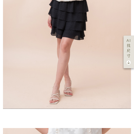
AI
找
尺
寸