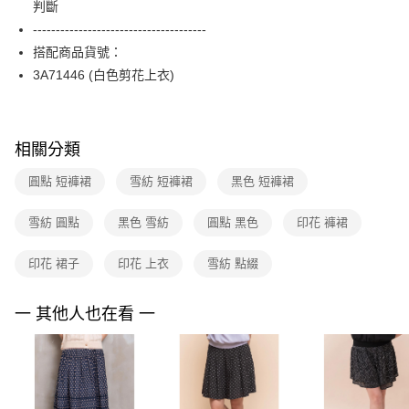
判斷
台新國際商業銀行
中國信託商業銀行
便利好安心！
台灣樂天信用卡公司
--------------------------------------
１．簡單：不需註冊會員、不需綁卡、不需儲值。
運送方式
２．便利：只要手機號碼，簡訊認證，即可結帳。
搭配商品貨號：
３．安心：先確認商品／服務後，再付款。
付款後全家FamilyMart取貨
3A71446 (白色剪花上衣)
每筆NT$90，滿NT$3,600(含以上)免運費
【「AFTEE先享後付」結帳流程】
１．於結帳方式選擇「AFTEE先享後付」後，將跳轉至「AFTEE先享後付」
付款後7-11取貨
結帳頁面，進行簡訊認證並確認金額後，即可完成結帳。
相關分類
２．訂單成立數日內，您將收到繳費通知簡訊。
每筆NT$90，滿NT$3,600(含以上)免運費
３．收到繳費通知簡訊後14天內，點擊此簡訊中的連結，可透過四大超商／
ATM／網路銀行／等多元方式進行付款，方視為交易完成。
圓點 短褲裙
雪紡 短褲裙
黑色 短褲裙
黑貓宅配
※ 請注意：結帳手續完成當下不需立刻繳費，但若您需要取消訂單，請聯絡
每筆NT$90，滿NT$3,600(含以上)免運費
購買商品的店家。未經商家同意取消之訂單仍視為有效，需透過AFTEE先享
雪紡 圓點
黑色 雪紡
圓點 黑色
印花 褲裙
後付繳納相關費用。
離島宅配 (蘭嶼恕不配送)
※ 交易是否成功請以「AFTEE先享後付 」之結帳頁面顯示為準，若有關於
是否繳費成功／繳費後需取消欲退款等相關疑問，請聯繫「AFTEE先享後付
印花 裙子
印花 上衣
雪紡 點綴
每筆NT$200，滿NT$8,000(含以上)免運費
客戶支援中心」
https://netprotections.freshdesk.com/support/home
付款後門市自取
一 其他人也在看 一
【注意事項】
１．透過由恩沛科技股份有限公司提供之「AFTEE先享後付」服務完成之交
免運費
易，需依本服務之必要範圍內提供個人資料，並將交易相關給付款項請求債
權轉讓予恩沛科技股份有限公司。
２．關於個人資料處理事宜，請瀏覽以下網址：
https://aftee.tw/terms/#terms3