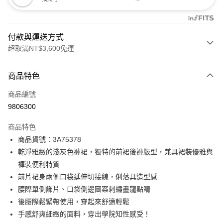
付款與運送方式
超取滿NT$3,600免運
付款方式
商品特色
信用卡一次付款
商品編號
信用卡分期付款
9806300
3 期 0 利率 每期
NT$498
21家銀行
商品特色
合作金庫商業銀行
第一商業銀行
LINE Pay
商品貨號：3A75378
華南商業銀行
彰化商業銀行
乾淨雅緻的淺灰色褲裙，獨特的前裙後褲版型，兼具裙裝優雅與
Apple Pay
上海商業儲蓄銀行
台北富邦商業銀行
國泰世華商業銀行
兆豐國際商業銀行
褲裝便利特質
街口支付
臺灣中小企業銀行
台中商業銀行
前片裙身兩側口袋延伸切接線，俐落具造型感
匯豐（台灣）商業銀行
華泰商業銀行
腰際單側飾片、口袋側邊圖案刺繡畫龍點睛
AFTEE先享後付
聯邦商業銀行
遠東國際商業銀行
後腰際鬆緊帶使用，穿起來舒適輕鬆
相關說明
元大商業銀行
永豐商業銀行
【關於「AFTEE先享後付」】
手感舒爽細緻的面料，穿出學院知性感受！
玉山商業銀行
星展（台灣）商業銀行
ATM付款
AFTEE先享後付是「在收到商品之後才付款」的支付方式。 讓您購物簡單