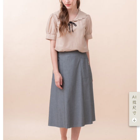
AI
找
尺
寸