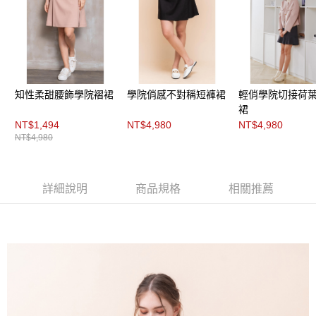
３．未成年的使用者請事先徵得法定代理人或監護人之同意方可使用
「AFTEE先享後付」，若未經同意申辦者引起之損失，本公司不負相關責
任。
４．使用「AFTEE先享後付」時，將依據個別帳號之用戶狀況，依本公司即
時審查核予不同之上限額度；若仍有額度不足之情形，本公司將視審查結果
請求用戶進行身份認證。
５．嚴禁一人註冊多個帳號或使用他人資訊註冊。若發現惡意使用之情形，
恩沛科技股份有限公司將有權停止該用戶之使用額度並採取法律行動。
知性柔甜腰飾學院褶裙
學院俏感不對稱短褲裙
輕俏學院切接荷
裙
NT$1,494
NT$4,980
NT$4,980
NT$4,980
詳細說明
商品規格
相關推薦