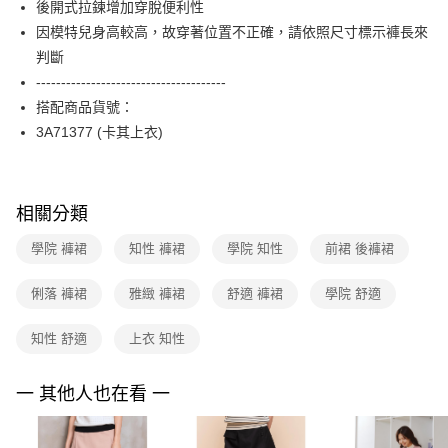
後開式拉鍊增加穿脫便利性
台新國際商業銀行
中國信託商業銀行
便利好安心！
台灣樂天信用卡公司
因模特兒身高較高，故穿著位置不正確，請依照尺寸標示褲長來
１．簡單：不需註冊會員、不需綁卡、不需儲值。
運送方式
２．便利：只要手機號碼，簡訊認證，即可結帳。
判斷
３．安心：先確認商品／服務後，再付款。
付款後全家FamilyMart取貨
--------------------------------------
每筆NT$90，滿NT$3,600(含以上)免運費
搭配商品貨號：
【「AFTEE先享後付」結帳流程】
１．於結帳方式選擇「AFTEE先享後付」後，將跳轉至「AFTEE先享後付」
3A71377 (卡其上衣)
付款後7-11取貨
結帳頁面，進行簡訊認證並確認金額後，即可完成結帳。
２．訂單成立數日內，您將收到繳費通知簡訊。
每筆NT$90，滿NT$3,600(含以上)免運費
３．收到繳費通知簡訊後14天內，點擊此簡訊中的連結，可透過四大超商／
ATM／網路銀行／等多元方式進行付款，方視為交易完成。
黑貓宅配
相關分類
※ 請注意：結帳手續完成當下不需立刻繳費，但若您需要取消訂單，請聯絡
每筆NT$90，滿NT$3,600(含以上)免運費
購買商品的店家。未經商家同意取消之訂單仍視為有效，需透過AFTEE先享
學院 褲裙
知性 褲裙
學院 知性
前裙 後褲裙
後付繳納相關費用。
離島宅配 (蘭嶼恕不配送)
※ 交易是否成功請以「AFTEE先享後付 」之結帳頁面顯示為準，若有關於
是否繳費成功／繳費後需取消欲退款等相關疑問，請聯繫「AFTEE先享後付
俐落 褲裙
雅緻 褲裙
舒適 褲裙
學院 舒適
每筆NT$200，滿NT$8,000(含以上)免運費
客戶支援中心」
https://netprotections.freshdesk.com/support/home
付款後門市自取
知性 舒適
上衣 知性
【注意事項】
１．透過由恩沛科技股份有限公司提供之「AFTEE先享後付」服務完成之交
免運費
易，需依本服務之必要範圍內提供個人資料，並將交易相關給付款項請求債
一 其他人也在看 一
權轉讓予恩沛科技股份有限公司。
２．關於個人資料處理事宜，請瀏覽以下網址：
https://aftee.tw/terms/#terms3