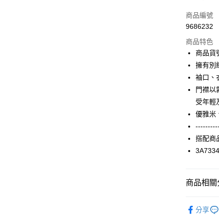
信用卡一
商品編號
9686232
信用卡分
商品特色
3 期 
商品貨號
合作金
擁有別
LINE Pay
華南商
袖口、
Apple Pay
上海商
門襟以
國泰世
受年輕
街口支付
臺灣中
優雅米
匯豐（
AFTEE先
聯邦商
---------
相關說明
元大商
搭配商
【關於「A
玉山商
ATM付款
AFTEE
3A733
台新國
便利好安
台灣樂
１．簡單
２．便利
運送方式
商品相關分
３．安心
付款後全家F
2024 SS 
【「AFT
分享
每筆NT$9
錄商品
１．於結帳