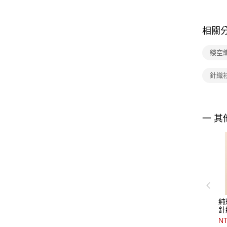
相關
鏤空
針織
一 其
純
針
NT