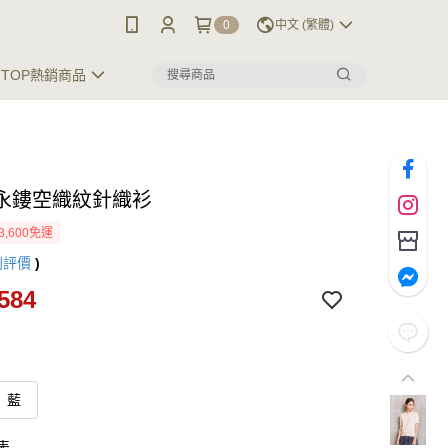
0
中文 (繁體)
TOP熱銷商品
永鏤空織紋針織衫
3,600免運
則評價
)
584
藍
表