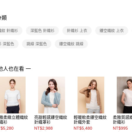
付」結帳
Shop by 
付款後7-1
２．訂單
３．收到繳
每筆NT$9
***FINA
／ATM／
分類
※ 請注意
熱銷絕品
黑貓宅配
絡購買商品
織紋 針織衫
深藍色 針織衫
針織衫 上衣
鏤空織紋 上衣
先享後付
每筆NT$9
※ 交易是
是否繳費成
衫 深藍色
跳線 深藍色
鏤空織紋 跳線
離島宅配 
付客戶支
每筆NT$2
【注意事
付款後門
１．透過由
他人也在看 一
交易，需
免運費
求債權轉
２．關於
https://aft
３．未成
「AFTE
任。
４．使用「
即時審查
雅柔緻立體織紋
亮甜輕感鏤空織紋
輕暖軟柔鏤空織紋
柔雅質感
結果請求
織衫
針織罩衫
針織外套
針織衫
５．嚴禁
$5,280
NT$2,988
NT$5,480
NT$995
形，恩沛