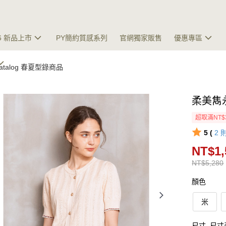
26 新品上市
PY簡約質感系列
官網獨家販售
優惠專區
 Catalog 春夏型錄商品
柔美雋
超取滿NT$
5 (
2
NT$1,
NT$5,280
顏色
米
尺寸
尺寸