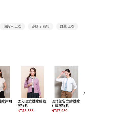
頁面，進行簡訊認證並確認金額後，即可完成結帳。
Category 商品分類
♡ 上衣｜Tops
1取貨
成立數日內，您將收到繳費通知簡訊。
費通知簡訊後14天內，點擊此簡訊中的連結，可透過四大超商
0，滿NT$3,600(含以上)免運費
L SALE***限量供應售完不補！
網路銀行／等多元方式進行付款，方視為交易完成。
：結帳手續完成當下不需立刻繳費，但若您需要取消訂單，請聯
下殺3折，售完不補！
的店家。未經商家同意取消之訂單仍視為有效，需透過AFTEE
深藍色 上衣
跳線 針織衫
跳線 上衣
繳納相關費用。
0，滿NT$3,600(含以上)免運費
否成功請以「AFTEE先享後付 」之結帳頁面顯示為準，若有關於
功／繳費後需取消欲退款等相關疑問，請聯繫「AFTEE先享後
(蘭嶼恕不配送)
援中心」
https://netprotections.freshdesk.com/support/home
00，滿NT$8,000(含以上)免運費
項】
市自取
恩沛科技股份有限公司提供之「AFTEE先享後付」服務完成之
依本服務之必要範圍內提供個人資料，並將交易相關給付款項請
讓予恩沛科技股份有限公司。
個人資料處理事宜，請瀏覽以下網址：
ee.tw/terms/#terms3
年的使用者請事先徵得法定代理人或監護人之同意方可使用
E先享後付」，若未經同意申辦者引起之損失，本公司不負相關責
AFTEE先享後付」時，將依據個別帳號之用戶狀況，依本公司
核予不同之上限額度；若仍有額度不足之情形，本公司將視審查
織紋連袖
柔和溫雅織紋針織
溫雅氣質立體織紋
純柔淨色立體波紋
用戶進行身份認證。
開襟衫
針織開襟衫
針織衫
一人註冊多個帳號或使用他人資訊註冊。若發現惡意使用之情
NT$3,588
NT$7,980
NT$5,480
科技股份有限公司將有權停止該用戶之使用額度並採取法律行