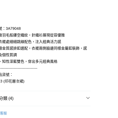
次付款
期付款
0 利率 每期
NT$528
21家銀行
：3A79048
庫商業銀行
第一商業銀行
緻羽毛般鏤空織紋，針織衫展現從容優雅
業銀行
彰化商業銀行
衣襬處細細跳線配色，注入經典活力感
業儲蓄銀行
台北富邦商業銀行
霧金質感排釦選配，衣襬兩側脇邊同樣金屬釦裝飾，感
華商業銀行
兆豐國際商業銀行
及個性質調
小企業銀行
台中商業銀行
、知性深藍雙色，穿出多元經典風格
台灣）商業銀行
華泰商業銀行
享後付
業銀行
遠東國際商業銀行
-----------------------------
業銀行
永豐商業銀行
品貨號：
FTEE先享後付」】
業銀行
星展（台灣）商業銀行
先享後付是「在收到商品之後才付款」的支付方式。 讓您購物簡單
43 (印花層次裙)
際商業銀行
中國信託商業銀行
心！
天信用卡公司
：不需註冊會員、不需綁卡、不需儲值。
：只要手機號碼，簡訊認證，即可結帳。
類 (4)
：先確認商品／服務後，再付款。
amilyMart取貨
Collection｜3A春夏系列
2024 Spring Catalog 春夏型
EE先享後付」結帳流程】
客服
0，滿NT$3,600(含以上)免運費
方式選擇「AFTEE先享後付」後，將跳轉至「AFTEE先享後