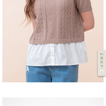
AI
找
尺
寸