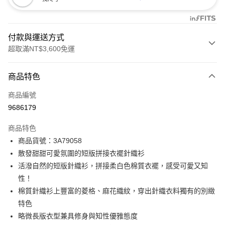
付款與運送方式
超取滿NT$3,600免運
付款方式
商品特色
信用卡一次付款
商品編號
信用卡分期付款
9686179
3 期 0 利率 每期
NT$498
21家銀行
商品特色
合作金庫商業銀行
第一商業銀行
LINE Pay
商品貨號：3A79058
華南商業銀行
彰化商業銀行
散發甜甜可愛氛圍的短版拼接衣襬針織衫
Apple Pay
上海商業儲蓄銀行
台北富邦商業銀行
國泰世華商業銀行
兆豐國際商業銀行
活潑自然的短版針織衫，拼接柔白色棉質衣襬，感受可愛又知
街口支付
臺灣中小企業銀行
台中商業銀行
性！
匯豐（台灣）商業銀行
華泰商業銀行
棉質針織衫上豐富的菱格、麻花織紋，穿出針織衣料獨有的別緻
AFTEE先享後付
聯邦商業銀行
遠東國際商業銀行
特色
相關說明
元大商業銀行
永豐商業銀行
【關於「AFTEE先享後付」】
略微長版衣型兼具修身與知性優雅態度
玉山商業銀行
星展（台灣）商業銀行
ATM付款
AFTEE先享後付是「在收到商品之後才付款」的支付方式。 讓您購物簡單