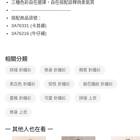
三種色彩自在選擇，自在搭配詮釋俏柔氣質
台新國際商業銀行
中國信託商業銀行
便利好安心！
台灣樂天信用卡公司
--------------------------------------
１．簡單：不需註冊會員、不需綁卡、不需儲值。
運送方式
２．便利：只要手機號碼，簡訊認證，即可結帳。
搭配商品貨號：
３．安心：先確認商品／服務後，再付款。
付款後全家FamilyMart取貨
3A76331 (卡其褲)
每筆NT$90，滿NT$3,600(含以上)免運費
3A76216 (牛仔褲)
【「AFTEE先享後付」結帳流程】
１．於結帳方式選擇「AFTEE先享後付」後，將跳轉至「AFTEE先享後付」
付款後7-11取貨
結帳頁面，進行簡訊認證並確認金額後，即可完成結帳。
２．訂單成立數日內，您將收到繳費通知簡訊。
每筆NT$90，滿NT$3,600(含以上)免運費
３．收到繳費通知簡訊後14天內，點擊此簡訊中的連結，可透過四大超商／
相關分類
ATM／網路銀行／等多元方式進行付款，方視為交易完成。
黑貓宅配
※ 請注意：結帳手續完成當下不需立刻繳費，但若您需要取消訂單，請聯絡
拼接 針織衫
修身 針織衫
棉質 針織衫
每筆NT$90，滿NT$3,600(含以上)免運費
購買商品的店家。未經商家同意取消之訂單仍視為有效，需透過AFTEE先享
後付繳納相關費用。
柔白色 針織衫
知性 針織衫
麻花織紋 針織衫
離島宅配 (蘭嶼恕不配送)
※ 交易是否成功請以「AFTEE先享後付 」之結帳頁面顯示為準，若有關於
是否繳費成功／繳費後需取消欲退款等相關疑問，請聯繫「AFTEE先享後付
每筆NT$200，滿NT$8,000(含以上)免運費
客戶支援中心」
https://netprotections.freshdesk.com/support/home
菱格 針織衫
可愛 針織衫
拼接 上衣
付款後門市自取
【注意事項】
修身 上衣
１．透過由恩沛科技股份有限公司提供之「AFTEE先享後付」服務完成之交
免運費
易，需依本服務之必要範圍內提供個人資料，並將交易相關給付款項請求債
權轉讓予恩沛科技股份有限公司。
一 其他人也在看 一
２．關於個人資料處理事宜，請瀏覽以下網址：
https://aftee.tw/terms/#terms3