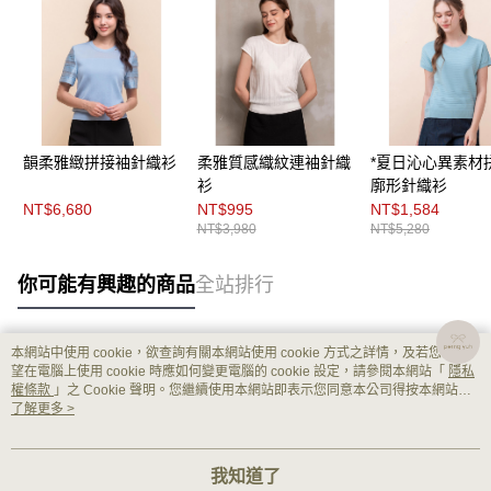
韻柔雅緻拼接袖針織衫
柔雅質感織紋連袖針織
*夏日沁心異素材
衫
廓形針織衫
NT$6,680
NT$995
NT$1,584
NT$3,980
NT$5,280
你可能有興趣的商品
全站排行
本網站中使用 cookie，欲查詢有關本網站使用 cookie 方式之詳情，及若您不希
熱門標籤
望在電腦上使用 cookie 時應如何變更電腦的 cookie 設定，請參閱本網站「
隱私
權條款
」之 Cookie 聲明。您繼續使用本網站即表示您同意本公司得按本網站使
用條款之 Cookie 聲明使用 cookie。
了解更多 >
我知道了