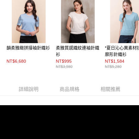
３．未成年的使用者請事先徵得法定代理人或監護人之同意方可使用
「AFTEE先享後付」，若未經同意申辦者引起之損失，本公司不負相關責
任。
４．使用「AFTEE先享後付」時，將依據個別帳號之用戶狀況，依本公司即
時審查核予不同之上限額度；若仍有額度不足之情形，本公司將視審查結果
請求用戶進行身份認證。
５．嚴禁一人註冊多個帳號或使用他人資訊註冊。若發現惡意使用之情形，
恩沛科技股份有限公司將有權停止該用戶之使用額度並採取法律行動。
韻柔雅緻拼接袖針織衫
柔雅質感織紋連袖針織
*夏日沁心異素材
衫
廓形針織衫
NT$6,680
NT$995
NT$1,584
NT$3,980
NT$5,280
詳細說明
商品規格
相關推薦