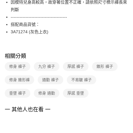
因模特兒身高較高，故穿著位置不正確，請依照尺寸標示褲長來
台新國際商業銀行
中國信託商業銀行
便利好安心！
台灣樂天信用卡公司
判斷
１．簡單：不需註冊會員、不需綁卡、不需儲值。
運送方式
２．便利：只要手機號碼，簡訊認證，即可結帳。
--------------------------------------
３．安心：先確認商品／服務後，再付款。
付款後全家FamilyMart取貨
搭配商品貨號：
每筆NT$90，滿NT$3,600(含以上)免運費
3A71274 (灰色上衣)
【「AFTEE先享後付」結帳流程】
１．於結帳方式選擇「AFTEE先享後付」後，將跳轉至「AFTEE先享後付」
付款後7-11取貨
結帳頁面，進行簡訊認證並確認金額後，即可完成結帳。
２．訂單成立數日內，您將收到繳費通知簡訊。
每筆NT$90，滿NT$3,600(含以上)免運費
３．收到繳費通知簡訊後14天內，點擊此簡訊中的連結，可透過四大超商／
相關分類
ATM／網路銀行／等多元方式進行付款，方視為交易完成。
黑貓宅配
※ 請注意：結帳手續完成當下不需立刻繳費，但若您需要取消訂單，請聯絡
修身 褲子
九分 褲子
厚感 褲子
錐形 褲子
每筆NT$90，滿NT$3,600(含以上)免運費
購買商品的店家。未經商家同意取消之訂單仍視為有效，需透過AFTEE先享
後付繳納相關費用。
修身 錐形褲
通勤 褲子
不易皺 褲子
離島宅配 (蘭嶼恕不配送)
※ 交易是否成功請以「AFTEE先享後付 」之結帳頁面顯示為準，若有關於
是否繳費成功／繳費後需取消欲退款等相關疑問，請聯繫「AFTEE先享後付
每筆NT$200，滿NT$8,000(含以上)免運費
客戶支援中心」
https://netprotections.freshdesk.com/support/home
垂墜 褲子
修身 通勤
厚感 垂墜
付款後門市自取
【注意事項】
１．透過由恩沛科技股份有限公司提供之「AFTEE先享後付」服務完成之交
免運費
一 其他人也在看 一
易，需依本服務之必要範圍內提供個人資料，並將交易相關給付款項請求債
權轉讓予恩沛科技股份有限公司。
２．關於個人資料處理事宜，請瀏覽以下網址：
https://aftee.tw/terms/#terms3