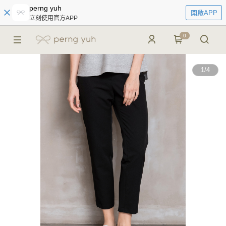
perng yuh
開啟APP
立刻使用官方APP
0
1
/
4