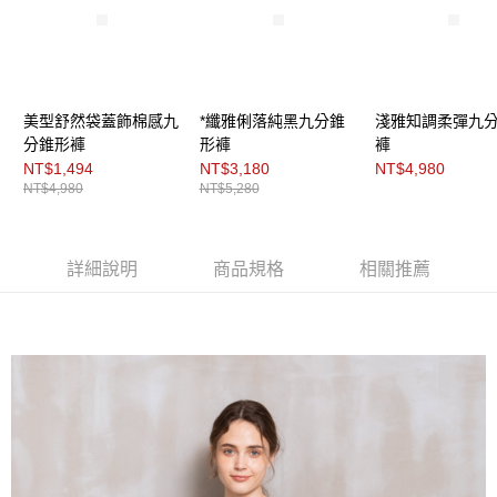
３．未成年的使用者請事先徵得法定代理人或監護人之同意方可使用
「AFTEE先享後付」，若未經同意申辦者引起之損失，本公司不負相關責
任。
４．使用「AFTEE先享後付」時，將依據個別帳號之用戶狀況，依本公司即
時審查核予不同之上限額度；若仍有額度不足之情形，本公司將視審查結果
請求用戶進行身份認證。
美型舒然袋蓋飾棉感九
*纖雅俐落純黑九分錐
淺雅知調柔彈九
５．嚴禁一人註冊多個帳號或使用他人資訊註冊。若發現惡意使用之情形，
恩沛科技股份有限公司將有權停止該用戶之使用額度並採取法律行動。
分錐形褲
形褲
褲
NT$1,494
NT$3,180
NT$4,980
NT$4,980
NT$5,280
詳細說明
商品規格
相關推薦