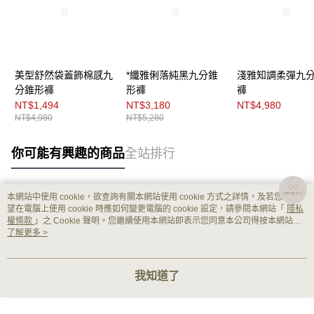
美型舒然袋蓋飾棉感九
*纖雅俐落純黑九分錐
淺雅知調柔彈九
分錐形褲
形褲
褲
NT$1,494
NT$3,180
NT$4,980
NT$4,980
NT$5,280
你可能有興趣的商品
全站排行
本網站中使用 cookie，欲查詢有關本網站使用 cookie 方式之詳情，及若您不希
熱門標籤
望在電腦上使用 cookie 時應如何變更電腦的 cookie 設定，請參閱本網站「
隱私
權條款
」之 Cookie 聲明。您繼續使用本網站即表示您同意本公司得按本網站使
用條款之 Cookie 聲明使用 cookie。
了解更多 >
我知道了