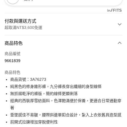
付款與運送方式
超取滿NT$3,600免運
付款方式
商品特色
信用卡一次付款
商品編號
信用卡分期付款
9661839
3 期 0 利率 每期
NT$498
21家銀行
商品特色
合作金庫商業銀行
第一商業銀行
LINE Pay
商品貨號：3A76273
華南商業銀行
彰化商業銀行
純黑色的修身錐形褲，九分褲長穿出纖細的身型線條
Apple Pay
上海商業儲蓄銀行
台北富邦商業銀行
國泰世華商業銀行
兆豐國際商業銀行
無抓褶乾淨的褲版，簡約線條更顯俐落
街口支付
臺灣中小企業銀行
台中商業銀行
經典的西裝厚雪紡面料，色澤飽滿便於保養，更適合日常通勤穿
匯豐（台灣）商業銀行
華泰商業銀行
著
AFTEE先享後付
聯邦商業銀行
遠東國際商業銀行
垂墜感佳不易皺，腰際斜邊單釦合設計，紮入上衣依舊具造型感
相關說明
元大商業銀行
永豐商業銀行
【關於「AFTEE先享後付」】
前開式拉鍊增加穿脫便利性
玉山商業銀行
星展（台灣）商業銀行
ATM付款
AFTEE先享後付是「在收到商品之後才付款」的支付方式。 讓您購物簡單