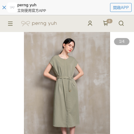
perng yuh
開啟APP
立刻使用官方APP
0
1
/
4