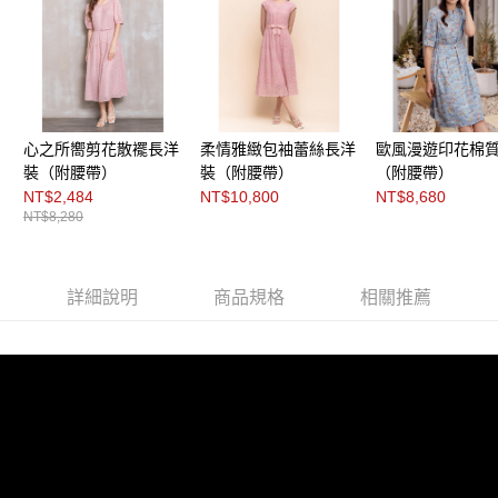
３．未成年的使用者請事先徵得法定代理人或監護人之同意方可使用
「AFTEE先享後付」，若未經同意申辦者引起之損失，本公司不負相關責
任。
４．使用「AFTEE先享後付」時，將依據個別帳號之用戶狀況，依本公司即
時審查核予不同之上限額度；若仍有額度不足之情形，本公司將視審查結果
請求用戶進行身份認證。
５．嚴禁一人註冊多個帳號或使用他人資訊註冊。若發現惡意使用之情形，
恩沛科技股份有限公司將有權停止該用戶之使用額度並採取法律行動。
心之所嚮剪花散襬長洋
柔情雅緻包袖蕾絲長洋
歐風漫遊印花棉
裝（附腰帶）
裝（附腰帶）
（附腰帶）
NT$2,484
NT$10,800
NT$8,680
NT$8,280
詳細說明
商品規格
相關推薦