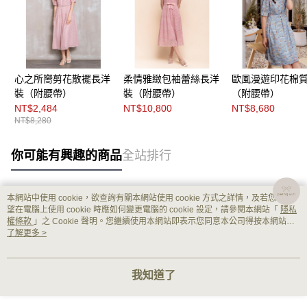
心之所嚮剪花散襬長洋
柔情雅緻包袖蕾絲長洋
歐風漫遊印花棉
裝（附腰帶）
裝（附腰帶）
（附腰帶）
NT$2,484
NT$10,800
NT$8,680
NT$8,280
你可能有興趣的商品
全站排行
本網站中使用 cookie，欲查詢有關本網站使用 cookie 方式之詳情，及若您不希
熱門標籤
望在電腦上使用 cookie 時應如何變更電腦的 cookie 設定，請參閱本網站「
隱私
權條款
」之 Cookie 聲明。您繼續使用本網站即表示您同意本公司得按本網站使
用條款之 Cookie 聲明使用 cookie。
了解更多 >
我知道了