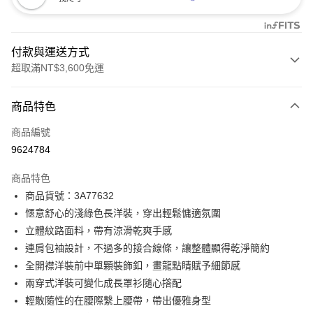
付款與運送方式
超取滿NT$3,600免運
付款方式
商品特色
信用卡一次付款
商品編號
信用卡分期付款
9624784
3 期 0 利率 每期
NT$798
21家銀行
商品特色
合作金庫商業銀行
第一商業銀行
LINE Pay
商品貨號：3A77632
華南商業銀行
彰化商業銀行
愜意舒心的淺綠色長洋裝，穿出輕鬆慵適氛圍
Apple Pay
上海商業儲蓄銀行
台北富邦商業銀行
國泰世華商業銀行
兆豐國際商業銀行
立體紋路面料，帶有涼滑乾爽手感
街口支付
臺灣中小企業銀行
台中商業銀行
連肩包袖設計，不過多的接合線條，讓整體顯得乾淨簡約
匯豐（台灣）商業銀行
華泰商業銀行
全開襟洋裝前中單顆裝飾釦，畫龍點睛賦予細節感
AFTEE先享後付
聯邦商業銀行
遠東國際商業銀行
兩穿式洋裝可變化成長罩衫隨心撘配
相關說明
元大商業銀行
永豐商業銀行
【關於「AFTEE先享後付」】
輕散隨性的在腰際繫上腰帶，帶出優雅身型
玉山商業銀行
星展（台灣）商業銀行
ATM付款
AFTEE先享後付是「在收到商品之後才付款」的支付方式。 讓您購物簡單