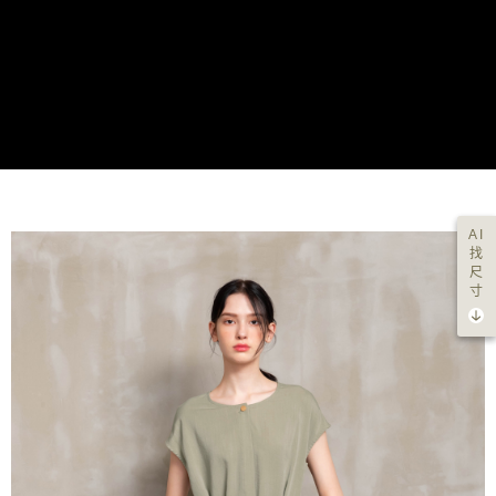
AI
找
尺
寸