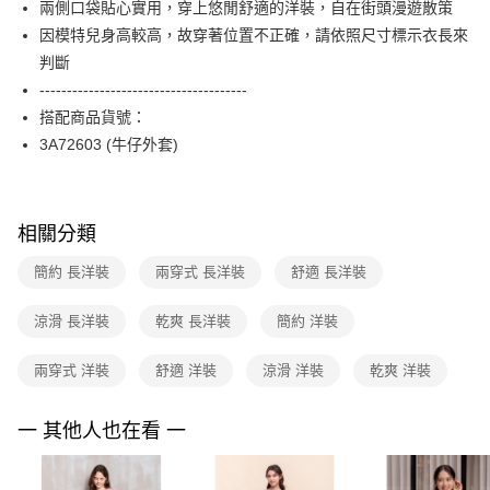
兩側口袋貼心實用，穿上悠閒舒適的洋裝，自在街頭漫遊散策
台新國際商業銀行
中國信託商業銀行
便利好安心！
台灣樂天信用卡公司
因模特兒身高較高，故穿著位置不正確，請依照尺寸標示衣長來
１．簡單：不需註冊會員、不需綁卡、不需儲值。
運送方式
２．便利：只要手機號碼，簡訊認證，即可結帳。
判斷
３．安心：先確認商品／服務後，再付款。
付款後全家FamilyMart取貨
--------------------------------------
每筆NT$90，滿NT$3,600(含以上)免運費
搭配商品貨號：
【「AFTEE先享後付」結帳流程】
１．於結帳方式選擇「AFTEE先享後付」後，將跳轉至「AFTEE先享後付」
3A72603 (牛仔外套)
付款後7-11取貨
結帳頁面，進行簡訊認證並確認金額後，即可完成結帳。
２．訂單成立數日內，您將收到繳費通知簡訊。
每筆NT$90，滿NT$3,600(含以上)免運費
３．收到繳費通知簡訊後14天內，點擊此簡訊中的連結，可透過四大超商／
ATM／網路銀行／等多元方式進行付款，方視為交易完成。
黑貓宅配
相關分類
※ 請注意：結帳手續完成當下不需立刻繳費，但若您需要取消訂單，請聯絡
每筆NT$90，滿NT$3,600(含以上)免運費
購買商品的店家。未經商家同意取消之訂單仍視為有效，需透過AFTEE先享
簡約 長洋裝
兩穿式 長洋裝
舒適 長洋裝
後付繳納相關費用。
離島宅配 (蘭嶼恕不配送)
※ 交易是否成功請以「AFTEE先享後付 」之結帳頁面顯示為準，若有關於
是否繳費成功／繳費後需取消欲退款等相關疑問，請聯繫「AFTEE先享後付
涼滑 長洋裝
乾爽 長洋裝
簡約 洋裝
每筆NT$200，滿NT$8,000(含以上)免運費
客戶支援中心」
https://netprotections.freshdesk.com/support/home
付款後門市自取
兩穿式 洋裝
舒適 洋裝
涼滑 洋裝
乾爽 洋裝
【注意事項】
１．透過由恩沛科技股份有限公司提供之「AFTEE先享後付」服務完成之交
免運費
易，需依本服務之必要範圍內提供個人資料，並將交易相關給付款項請求債
一 其他人也在看 一
權轉讓予恩沛科技股份有限公司。
２．關於個人資料處理事宜，請瀏覽以下網址：
https://aftee.tw/terms/#terms3