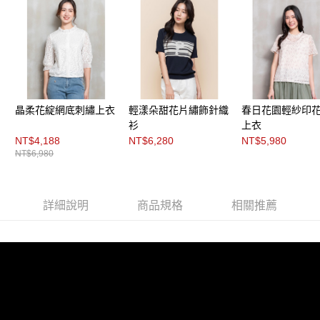
３．未成年的使用者請事先徵得法定代理人或監護人之同意方可使用
「AFTEE先享後付」，若未經同意申辦者引起之損失，本公司不負相關責
任。
４．使用「AFTEE先享後付」時，將依據個別帳號之用戶狀況，依本公司即
時審查核予不同之上限額度；若仍有額度不足之情形，本公司將視審查結果
請求用戶進行身份認證。
５．嚴禁一人註冊多個帳號或使用他人資訊註冊。若發現惡意使用之情形，
恩沛科技股份有限公司將有權停止該用戶之使用額度並採取法律行動。
晶柔花綻網底刺繡上衣
輕漾朵甜花片繡飾針織
春日花園輕紗印
衫
上衣
NT$4,188
NT$6,280
NT$5,980
NT$6,980
詳細說明
商品規格
相關推薦