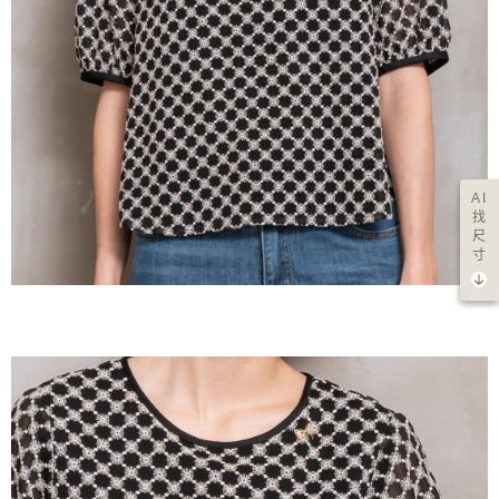
AI
找
尺
寸