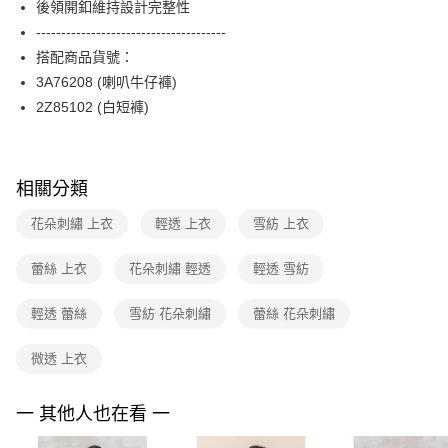
後領開釦維持設計完整性
台新國際商業銀行
中國信託商業銀行
便利好安心！
台灣樂天信用卡公司
--------------------------------------
１．簡單：不需註冊會員、不需綁卡、不需儲值。
運送方式
２．便利：只要手機號碼，簡訊認證，即可結帳。
搭配商品貨號：
３．安心：先確認商品／服務後，再付款。
付款後全家FamilyMart取貨
3A76208 (喇叭牛仔褲)
每筆NT$90，滿NT$3,600(含以上)免運費
2Z85102 (白短褲)
【「AFTEE先享後付」結帳流程】
１．於結帳方式選擇「AFTEE先享後付」後，將跳轉至「AFTEE先享後付」
付款後7-11取貨
結帳頁面，進行簡訊認證並確認金額後，即可完成結帳。
２．訂單成立數日內，您將收到繳費通知簡訊。
每筆NT$90，滿NT$3,600(含以上)免運費
３．收到繳費通知簡訊後14天內，點擊此簡訊中的連結，可透過四大超商／
相關分類
ATM／網路銀行／等多元方式進行付款，方視為交易完成。
黑貓宅配
※ 請注意：結帳手續完成當下不需立刻繳費，但若您需要取消訂單，請聯絡
花朵刺繡 上衣
輕透 上衣
雪紡 上衣
每筆NT$90，滿NT$3,600(含以上)免運費
購買商品的店家。未經商家同意取消之訂單仍視為有效，需透過AFTEE先享
後付繳納相關費用。
蕾絲 上衣
花朵刺繡 輕透
輕透 雪紡
離島宅配 (蘭嶼恕不配送)
※ 交易是否成功請以「AFTEE先享後付 」之結帳頁面顯示為準，若有關於
是否繳費成功／繳費後需取消欲退款等相關疑問，請聯繫「AFTEE先享後付
每筆NT$200，滿NT$8,000(含以上)免運費
客戶支援中心」
https://netprotections.freshdesk.com/support/home
輕透 蕾絲
雪紡 花朵刺繡
蕾絲 花朵刺繡
付款後門市自取
【注意事項】
微透 上衣
１．透過由恩沛科技股份有限公司提供之「AFTEE先享後付」服務完成之交
免運費
易，需依本服務之必要範圍內提供個人資料，並將交易相關給付款項請求債
權轉讓予恩沛科技股份有限公司。
一 其他人也在看 一
２．關於個人資料處理事宜，請瀏覽以下網址：
https://aftee.tw/terms/#terms3