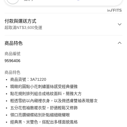
付款與運送方式
超取滿NT$3,600免運
付款方式
商品特色
信用卡一次付款
商品編號
信用卡分期付款
9596406
3 期 0 利率 每期
NT$548
21家銀行
商品特色
合作金庫商業銀行
第一商業銀行
LINE Pay
商品貨號：3A71220
華南商業銀行
彰化商業銀行
精緻的圓點小花刺繡蕾絲感受經典優雅
Apple Pay
上海商業儲蓄銀行
台北富邦商業銀行
國泰世華商業銀行
兆豐國際商業銀行
點花規則排列組合成格紋面料，簡雅大方
街口支付
臺灣中小企業銀行
台中商業銀行
輕透雪紡以內襯裡衣身，以及微透膚雙袖表現層次
匯豐（台灣）商業銀行
華泰商業銀行
五分花苞袖散襬衣型，舒適輕鬆又修飾
AFTEE先享後付
聯邦商業銀行
遠東國際商業銀行
領口亮鑽蝴蝶結別針點綴細緻耀眼
相關說明
元大商業銀行
永豐商業銀行
【關於「AFTEE先享後付」】
經典黑、米雙色，搭配出多樣面貌風格
玉山商業銀行
星展（台灣）商業銀行
ATM付款
AFTEE先享後付是「在收到商品之後才付款」的支付方式。 讓您購物簡單