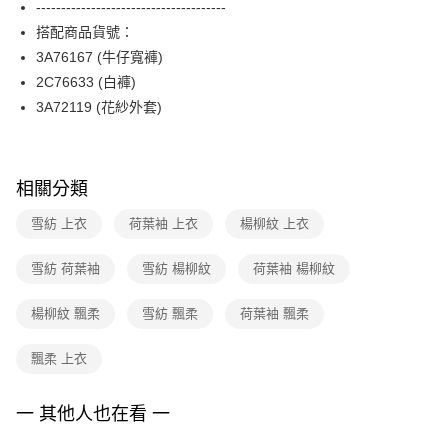
--------------------------------------
台新國際商業銀行
中國信託商業銀行
便利好安心！
台灣樂天信用卡公司
搭配商品貨號：
１．簡單：不需註冊會員、不需綁卡、不需儲值。
運送方式
２．便利：只要手機號碼，簡訊認證，即可結帳。
3A76167 (牛仔寬褲)
３．安心：先確認商品／服務後，再付款。
付款後全家FamilyMart取貨
2C76633 (白褲)
每筆NT$90，滿NT$3,600(含以上)免運費
3A72119 (花紗外套)
【「AFTEE先享後付」結帳流程】
１．於結帳方式選擇「AFTEE先享後付」後，將跳轉至「AFTEE先享後付」
付款後7-11取貨
結帳頁面，進行簡訊認證並確認金額後，即可完成結帳。
２．訂單成立數日內，您將收到繳費通知簡訊。
每筆NT$90，滿NT$3,600(含以上)免運費
３．收到繳費通知簡訊後14天內，點擊此簡訊中的連結，可透過四大超商／
相關分類
ATM／網路銀行／等多元方式進行付款，方視為交易完成。
黑貓宅配
※ 請注意：結帳手續完成當下不需立刻繳費，但若您需要取消訂單，請聯絡
雪紡 上衣
荷葉袖 上衣
楊柳紋 上衣
每筆NT$90，滿NT$3,600(含以上)免運費
購買商品的店家。未經商家同意取消之訂單仍視為有效，需透過AFTEE先享
後付繳納相關費用。
雪紡 荷葉袖
雪紡 楊柳紋
荷葉袖 楊柳紋
離島宅配 (蘭嶼恕不配送)
※ 交易是否成功請以「AFTEE先享後付 」之結帳頁面顯示為準，若有關於
是否繳費成功／繳費後需取消欲退款等相關疑問，請聯繫「AFTEE先享後付
每筆NT$200，滿NT$8,000(含以上)免運費
客戶支援中心」
https://netprotections.freshdesk.com/support/home
楊柳紋 飄柔
雪紡 飄柔
荷葉袖 飄柔
付款後門市自取
【注意事項】
飄柔 上衣
１．透過由恩沛科技股份有限公司提供之「AFTEE先享後付」服務完成之交
免運費
易，需依本服務之必要範圍內提供個人資料，並將交易相關給付款項請求債
權轉讓予恩沛科技股份有限公司。
一 其他人也在看 一
２．關於個人資料處理事宜，請瀏覽以下網址：
https://aftee.tw/terms/#terms3