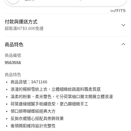
付款與運送方式
超取滿NT$3,600免運
付款方式
商品特色
信用卡一次付款
商品編號
信用卡分期付款
9563556
3 期 0 利率 每期
NT$548
21家銀行
商品特色
合作金庫商業銀行
第一商業銀行
LINE Pay
商品貨號：3A71166
華南商業銀行
彰化商業銀行
浪漫的楊柳雪紡上衣，立體細緻紋路面料飄柔質感
Apple Pay
上海商業儲蓄銀行
台北富邦商業銀行
國泰世華商業銀行
兆豐國際商業銀行
溫柔的粉紫、柔米雙色，七分荷葉袖口層次開展立體浪漫
街口支付
臺灣中小企業銀行
台中商業銀行
荷葉邊緣細膩手帕繡造型，更凸顯細緻手工
匯豐（台灣）商業銀行
華泰商業銀行
領口綁帶蝴蝶結經典大方
AFTEE先享後付
聯邦商業銀行
遠東國際商業銀行
反拋衣襬隨心搭配具修飾效果
相關說明
元大商業銀行
永豐商業銀行
【關於「AFTEE先享後付」】
後領開釦維持設計完整性
玉山商業銀行
星展（台灣）商業銀行
ATM付款
AFTEE先享後付是「在收到商品之後才付款」的支付方式。 讓您購物簡單