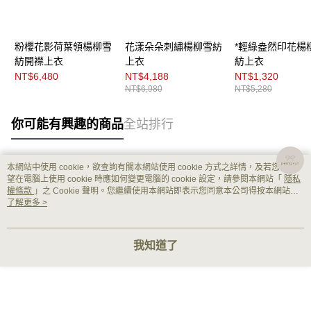
粉櫻花影荷葉領楊柳雪
花漾朵朵刺繡楊柳雪紡
*輕綠盎然印花楊
紡開襟上衣
上衣
紡上衣
NT$6,480
NT$4,188
NT$1,320
NT$6,980
NT$5,280
你可能有興趣的商品
全站排行
本網站中使用 cookie，欲查詢有關本網站使用 cookie 方式之詳情，及若您不希
熱門標籤
望在電腦上使用 cookie 時應如何變更電腦的 cookie 設定，請參閱本網站「
隱私
權條款
」之 Cookie 聲明。您繼續使用本網站即表示您同意本公司得按本網站使
用條款之 Cookie 聲明使用 cookie。
了解更多 >
我知道了