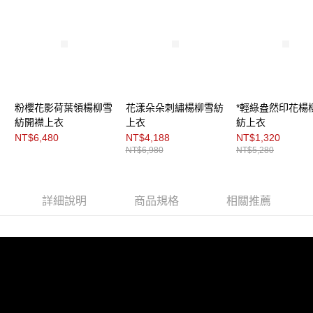
３．未成年的使用者請事先徵得法定代理人或監護人之同意方可使用
「AFTEE先享後付」，若未經同意申辦者引起之損失，本公司不負相關責
任。
４．使用「AFTEE先享後付」時，將依據個別帳號之用戶狀況，依本公司即
時審查核予不同之上限額度；若仍有額度不足之情形，本公司將視審查結果
請求用戶進行身份認證。
５．嚴禁一人註冊多個帳號或使用他人資訊註冊。若發現惡意使用之情形，
恩沛科技股份有限公司將有權停止該用戶之使用額度並採取法律行動。
粉櫻花影荷葉領楊柳雪
花漾朵朵刺繡楊柳雪紡
*輕綠盎然印花楊
紡開襟上衣
上衣
紡上衣
NT$6,480
NT$4,188
NT$1,320
NT$6,980
NT$5,280
詳細說明
商品規格
相關推薦