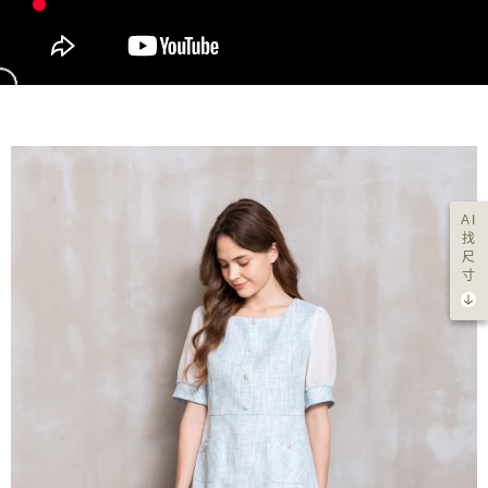
AI
找
尺
寸