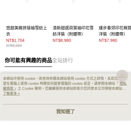
悠甜美緻拼接袖雪紡上
清新甜感荷葉袖印花雪
緩步春郊印花棉
衣
紡洋裝（附腰帶）
洋裝（附腰帶）
NT$1,704
NT$8,980
NT$7,980
NT$5,680
你可能有興趣的商品
全站排行
本網站中使用 cookie，欲查詢有關本網站使用 cookie 方式之詳情，及若您不希
熱門標籤
望在電腦上使用 cookie 時應如何變更電腦的 cookie 設定，請參閱本網站「
隱私
權條款
」之 Cookie 聲明。您繼續使用本網站即表示您同意本公司得按本網站使
用條款之 Cookie 聲明使用 cookie。
了解更多 >
我知道了