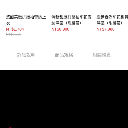
３．未成年的使用者請事先徵得法定代理人或監護人之同意方可使用
「AFTEE先享後付」，若未經同意申辦者引起之損失，本公司不負相關責
任。
４．使用「AFTEE先享後付」時，將依據個別帳號之用戶狀況，依本公司即
悠甜美緻拼接袖雪紡上
清新甜感荷葉袖印花雪
緩步春郊印花棉
時審查核予不同之上限額度；若仍有額度不足之情形，本公司將視審查結果
衣
紡洋裝（附腰帶）
洋裝（附腰帶）
請求用戶進行身份認證。
NT$1,704
NT$8,980
NT$7,980
５．嚴禁一人註冊多個帳號或使用他人資訊註冊。若發現惡意使用之情形，
NT$5,680
恩沛科技股份有限公司將有權停止該用戶之使用額度並採取法律行動。
詳細說明
商品規格
相關推薦