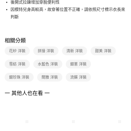
後開式拉鍊增加穿脫便利性
台新國際商業銀行
中國信託商業銀行
便利好安心！
台灣樂天信用卡公司
因模特兒身高較高，故穿著位置不正確，請依照尺寸標示衣長來
１．簡單：不需註冊會員、不需綁卡、不需儲值。
運送方式
２．便利：只要手機號碼，簡訊認證，即可結帳。
判斷
３．安心：先確認商品／服務後，再付款。
付款後全家FamilyMart取貨
每筆NT$90，滿NT$3,600(含以上)免運費
【「AFTEE先享後付」結帳流程】
１．於結帳方式選擇「AFTEE先享後付」後，將跳轉至「AFTEE先享後付」
相關分類
付款後7-11取貨
結帳頁面，進行簡訊認證並確認金額後，即可完成結帳。
２．訂單成立數日內，您將收到繳費通知簡訊。
每筆NT$90，滿NT$3,600(含以上)免運費
花紗 洋裝
拼接 洋裝
清新 洋裝
甜美 洋裝
３．收到繳費通知簡訊後14天內，點擊此簡訊中的連結，可透過四大超商／
ATM／網路銀行／等多元方式進行付款，方視為交易完成。
黑貓宅配
※ 請注意：結帳手續完成當下不需立刻繳費，但若您需要取消訂單，請聯絡
雪紡 洋裝
水藍色 洋裝
銀蔥 洋裝
每筆NT$90，滿NT$3,600(含以上)免運費
購買商品的店家。未經商家同意取消之訂單仍視為有效，需透過AFTEE先享
後付繳納相關費用。
銀珍珠 洋裝
簡雅 洋裝
流蘇 洋裝
離島宅配 (蘭嶼恕不配送)
※ 交易是否成功請以「AFTEE先享後付 」之結帳頁面顯示為準，若有關於
是否繳費成功／繳費後需取消欲退款等相關疑問，請聯繫「AFTEE先享後付
每筆NT$200，滿NT$8,000(含以上)免運費
客戶支援中心」
https://netprotections.freshdesk.com/support/home
一 其他人也在看 一
付款後門市自取
【注意事項】
１．透過由恩沛科技股份有限公司提供之「AFTEE先享後付」服務完成之交
免運費
易，需依本服務之必要範圍內提供個人資料，並將交易相關給付款項請求債
權轉讓予恩沛科技股份有限公司。
２．關於個人資料處理事宜，請瀏覽以下網址：
https://aftee.tw/terms/#terms3