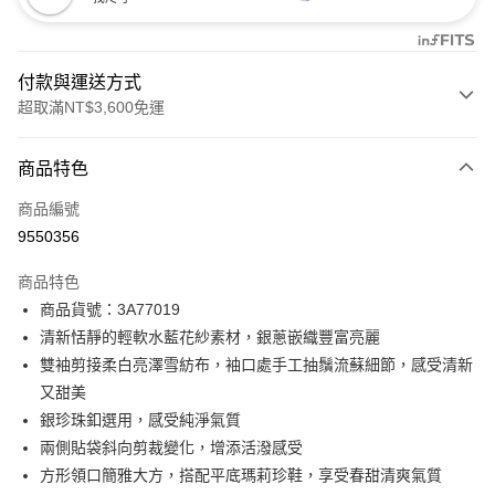
付款與運送方式
超取滿NT$3,600免運
付款方式
商品特色
信用卡一次付款
商品編號
信用卡分期付款
9550356
3 期 0 利率 每期
NT$828
21家銀行
商品特色
合作金庫商業銀行
第一商業銀行
LINE Pay
商品貨號：3A77019
華南商業銀行
彰化商業銀行
清新恬靜的輕軟水藍花紗素材，銀蔥嵌織豐富亮麗
Apple Pay
上海商業儲蓄銀行
台北富邦商業銀行
國泰世華商業銀行
兆豐國際商業銀行
雙袖剪接柔白亮澤雪紡布，袖口處手工抽鬚流蘇細節，感受清新
街口支付
臺灣中小企業銀行
台中商業銀行
又甜美
匯豐（台灣）商業銀行
華泰商業銀行
銀珍珠釦選用，感受純淨氣質
AFTEE先享後付
聯邦商業銀行
遠東國際商業銀行
兩側貼袋斜向剪裁變化，增添活潑感受
相關說明
元大商業銀行
永豐商業銀行
【關於「AFTEE先享後付」】
方形領口簡雅大方，搭配平底瑪莉珍鞋，享受春甜清爽氣質
玉山商業銀行
星展（台灣）商業銀行
ATM付款
AFTEE先享後付是「在收到商品之後才付款」的支付方式。 讓您購物簡單