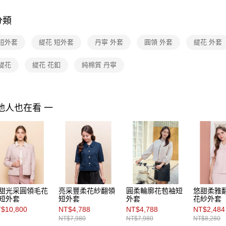
付款後7-1
２．訂單
３．收到繳
每筆NT$9
***FINA
／ATM／
分類
※ 請注意
熱銷絕品
黑貓宅配
絡購買商品
 短外套
緹花 短外套
丹寧 外套
圓領 外套
緹花 外套
先享後付
每筆NT$9
※ 交易是
是否繳費成
緹花
緹花 花釦
純棉質 丹寧
離島宅配 
付客戶支
每筆NT$2
【注意事
付款後門
１．透過由
他人也在看 一
交易，需
免運費
求債權轉
２．關於
https://aft
３．未成
「AFTE
任。
４．使用「
即時審查
甜光采圓領毛花
亮采豐柔花紗翻領
圓柔輪廓花苞袖短
悠甜柔雅
結果請求
短外套
短外套
外套
花紗外套
５．嚴禁
$10,800
NT$4,788
NT$4,788
NT$2,484
形，恩沛
動。
NT$7,980
NT$7,980
NT$8,280