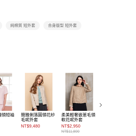
1取貨
成立數日內，您將收到繳費通知簡訊。
費通知簡訊後14天內，點擊此簡訊中的連結，可透過四大超商
0，滿NT$3,600(含以上)免運費
L SALE***限量供應售完不補！
網路銀行／等多元方式進行付款，方視為交易完成。
：結帳手續完成當下不需立刻繳費，但若您需要取消訂單，請聯
下殺3折，售完不補！
的店家。未經商家同意取消之訂單仍視為有效，需透過AFTEE
純棉質 短外套
合身版型 短外套
繳納相關費用。
0，滿NT$3,600(含以上)免運費
否成功請以「AFTEE先享後付 」之結帳頁面顯示為準，若有關於
功／繳費後需取消欲退款等相關疑問，請聯繫「AFTEE先享後
(蘭嶼恕不配送)
援中心」
https://netprotections.freshdesk.com/support/home
00，滿NT$8,000(含以上)免運費
項】
市自取
恩沛科技股份有限公司提供之「AFTEE先享後付」服務完成之
依本服務之必要範圍內提供個人資料，並將交易相關給付款項請
讓予恩沛科技股份有限公司。
個人資料處理事宜，請瀏覽以下網址：
ee.tw/terms/#terms3
年的使用者請事先徵得法定代理人或監護人之同意方可使用
E先享後付」，若未經同意申辦者引起之損失，本公司不負相關責
AFTEE先享後付」時，將依據個別帳號之用戶狀況，依本公司
核予不同之上限額度；若仍有額度不足之情形，本公司將視審查
翻領短袖
簡雅俐落圓領花紗
柔美輕奢嵌蔥毛領
輕柔雅馥花紗短版
用戶進行身份認證。
毛呢外套
軟花呢外套
翻領外套
一人註冊多個帳號或使用他人資訊註冊。若發現惡意使用之情
NT$9,480
NT$2,950
NT$2,245
科技股份有限公司將有權停止該用戶之使用額度並採取法律行
NT$11,800
NT$8,980