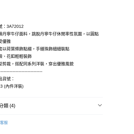
次付款
期付款
0 利率 每期
NT$698
21家銀行
：3A72012
庫商業銀行
第一商業銀行
棉丹寧牛仔面料，跳脫丹寧牛仔休閒率性氛圍，以圓點
業銀行
彰化商業銀行
受優雅
業儲蓄銀行
台北富邦商業銀行
套以荷葉條飾點綴，手縫珠飾細細裝點
華商業銀行
兆豐國際商業銀行
袋、花釦輕輕裝飾
小企業銀行
台中商業銀行
型剪裁，搭配同系列洋裝，穿出優雅風貌
台灣）商業銀行
華泰商業銀行
享後付
業銀行
遠東國際商業銀行
-----------------------------
業銀行
永豐商業銀行
品貨號：
FTEE先享後付」】
業銀行
星展（台灣）商業銀行
先享後付是「在收到商品之後才付款」的支付方式。 讓您購物簡單
13 (內件洋裝)
際商業銀行
中國信託商業銀行
心！
天信用卡公司
：不需註冊會員、不需綁卡、不需儲值。
：只要手機號碼，簡訊認證，即可結帳。
類 (4)
：先確認商品／服務後，再付款。
amilyMart取貨
Collection｜3A春夏系列
2024 Spring Catalog 春夏型
EE先享後付」結帳流程】
客服
0，滿NT$3,600(含以上)免運費
方式選擇「AFTEE先享後付」後，將跳轉至「AFTEE先享後
頁面，進行簡訊認證並確認金額後，即可完成結帳。
Category 商品分類
♡ 外套｜Jacket / Coat