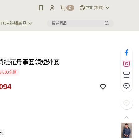
0
中文 (繁體)
TOP熱銷商品
俏緹花丹寧圓領短外套
3,600免運
094
表