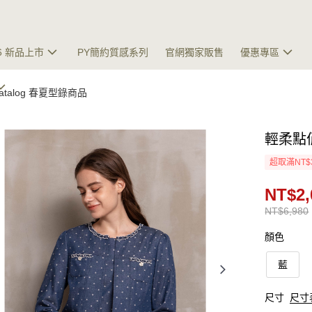
26 新品上市
PY簡約質感系列
官網獨家販售
優惠專區
 Catalog 春夏型錄商品
輕柔點
超取滿NT$
NT$2,
NT$6,980
顏色
藍
尺寸
尺寸