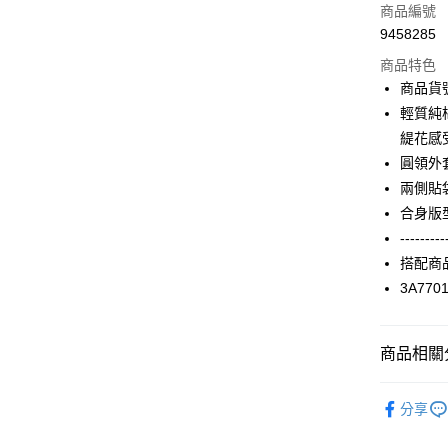
信用卡一
商品編號
9458285
信用卡分
商品特色
3 期 
商品貨號
合作金
輕質純
LINE Pay
華南商
緹花感
Apple Pay
上海商
圓領外
國泰世
兩側貼
街口支付
臺灣中
合身版
匯豐（
AFTEE先
聯邦商
---------
相關說明
元大商
搭配商
【關於「A
玉山商
ATM付款
AFTEE
3A770
台新國
便利好安
台灣樂
１．簡單
２．便利
運送方式
商品相關分
３．安心
付款後全家F
2024 SS 
【「AFT
分享
每筆NT$9
錄商品
１．於結帳
付」結帳
Shop by 