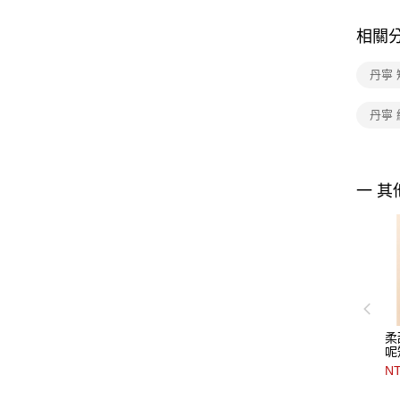
相關
丹寧
丹寧 
一 其
柔
呢
NT