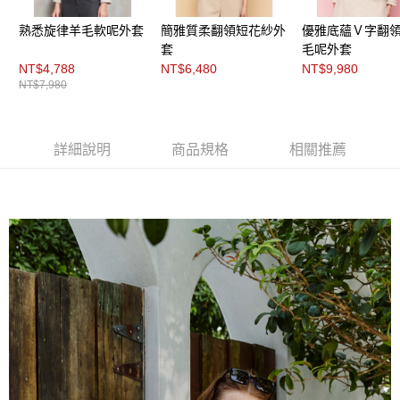
３．未成年的使用者請事先徵得法定代理人或監護人之同意方可使用
「AFTEE先享後付」，若未經同意申辦者引起之損失，本公司不負相關責
熟悉旋律羊毛軟呢外套
簡雅質柔翻領短花紗外
優雅底蘊Ｖ字翻
任。
套
毛呢外套
４．使用「AFTEE先享後付」時，將依據個別帳號之用戶狀況，依本公司即
時審查核予不同之上限額度；若仍有額度不足之情形，本公司將視審查結果
NT$4,788
NT$6,480
NT$9,980
請求用戶進行身份認證。
NT$7,980
５．嚴禁一人註冊多個帳號或使用他人資訊註冊。若發現惡意使用之情形，
恩沛科技股份有限公司將有權停止該用戶之使用額度並採取法律行動。
詳細說明
商品規格
相關推薦