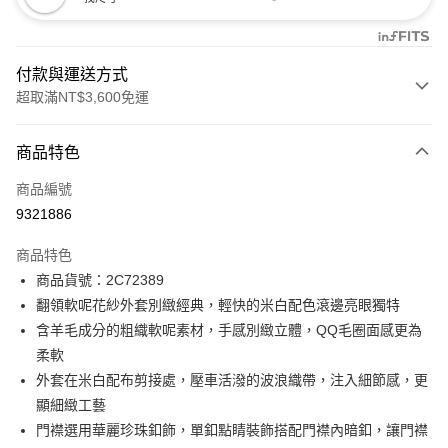
付款與運送方式
超取滿NT$3,600免運
付款方式
商品特色
信用卡一次付款
商品編號
信用卡分期付款
9321886
3 期 0 利率 每期
NT$748
21家銀行
商品特色
合作金庫商業銀行
第一商業銀行
LINE Pay
商品貨號：2C72389
華南商業銀行
彰化商業銀行
翻領軟呢花紗外套別緻經典，輕快的米白配色滾邊亮眼獨特
Apple Pay
上海商業儲蓄銀行
台北富邦商業銀行
國泰世華商業銀行
兆豐國際商業銀行
含羊毛成分的粗織軟呢素材，手感別緻立體，QQ毛圈面感更為
街口支付
臺灣中小企業銀行
台中商業銀行
柔軟
匯豐（台灣）商業銀行
華泰商業銀行
外套在米白配布剪接處，壓車活潑的波浪織帶，注入細節感，更
AFTEE先享後付
聯邦商業銀行
遠東國際商業銀行
顯細緻工藝
相關說明
元大商業銀行
永豐商業銀行
【關於「AFTEE先享後付」】
門襟選用華麗珍珠釦飾，單釦點睛裝飾搭配門襟內暗釦，讓門襟
玉山商業銀行
星展（台灣）商業銀行
ATM付款
AFTEE先享後付是「在收到商品之後才付款」的支付方式。 讓您購物簡單