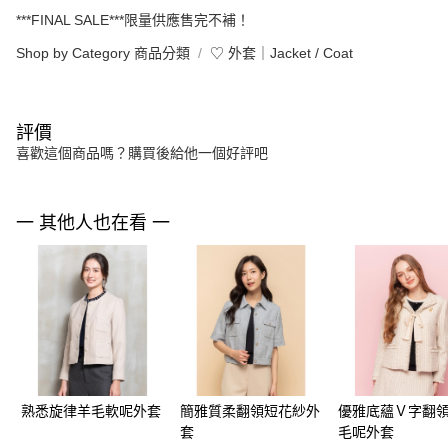
***FINAL SALE***限量供應售完不補！
Shop by Category 商品分類
♡ 外套｜Jacket / Coat
評價
喜歡這個商品嗎？購買後給他一個好評吧
一 其他人也在看 一
熟悉旋律羊毛軟呢外套
簡雅質柔翻領短花紗外
優雅底蘊Ｖ字翻
套
毛呢外套