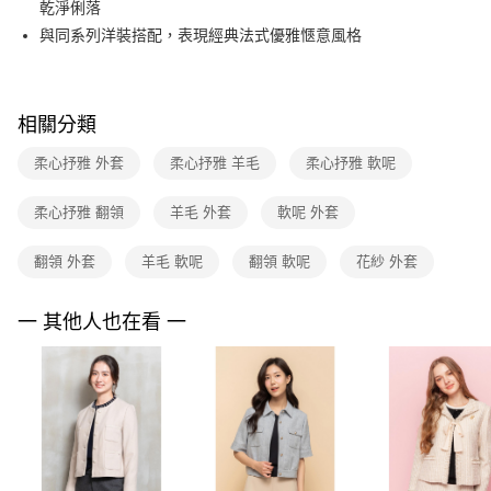
乾淨俐落
台新國際商業銀行
中國信託商業銀行
便利好安心！
台灣樂天信用卡公司
與同系列洋裝搭配，表現經典法式優雅愜意風格
１．簡單：不需註冊會員、不需綁卡、不需儲值。
運送方式
２．便利：只要手機號碼，簡訊認證，即可結帳。
３．安心：先確認商品／服務後，再付款。
付款後全家FamilyMart取貨
每筆NT$90，滿NT$3,600(含以上)免運費
【「AFTEE先享後付」結帳流程】
相關分類
１．於結帳方式選擇「AFTEE先享後付」後，將跳轉至「AFTEE先享後付」
付款後7-11取貨
結帳頁面，進行簡訊認證並確認金額後，即可完成結帳。
柔心抒雅 外套
柔心抒雅 羊毛
柔心抒雅 軟呢
２．訂單成立數日內，您將收到繳費通知簡訊。
每筆NT$90，滿NT$3,600(含以上)免運費
３．收到繳費通知簡訊後14天內，點擊此簡訊中的連結，可透過四大超商／
柔心抒雅 翻領
羊毛 外套
軟呢 外套
ATM／網路銀行／等多元方式進行付款，方視為交易完成。
黑貓宅配
※ 請注意：結帳手續完成當下不需立刻繳費，但若您需要取消訂單，請聯絡
每筆NT$90，滿NT$3,600(含以上)免運費
購買商品的店家。未經商家同意取消之訂單仍視為有效，需透過AFTEE先享
翻領 外套
羊毛 軟呢
翻領 軟呢
花紗 外套
後付繳納相關費用。
離島宅配 (蘭嶼恕不配送)
※ 交易是否成功請以「AFTEE先享後付 」之結帳頁面顯示為準，若有關於
是否繳費成功／繳費後需取消欲退款等相關疑問，請聯繫「AFTEE先享後付
一 其他人也在看 一
每筆NT$200，滿NT$8,000(含以上)免運費
客戶支援中心」
https://netprotections.freshdesk.com/support/home
付款後門市自取
【注意事項】
１．透過由恩沛科技股份有限公司提供之「AFTEE先享後付」服務完成之交
免運費
易，需依本服務之必要範圍內提供個人資料，並將交易相關給付款項請求債
權轉讓予恩沛科技股份有限公司。
２．關於個人資料處理事宜，請瀏覽以下網址：
https://aftee.tw/terms/#terms3