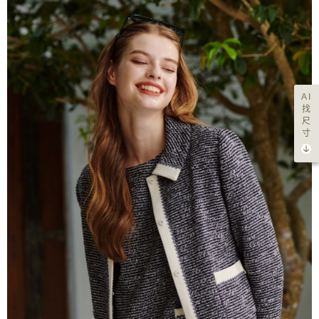
AI
找
尺
寸