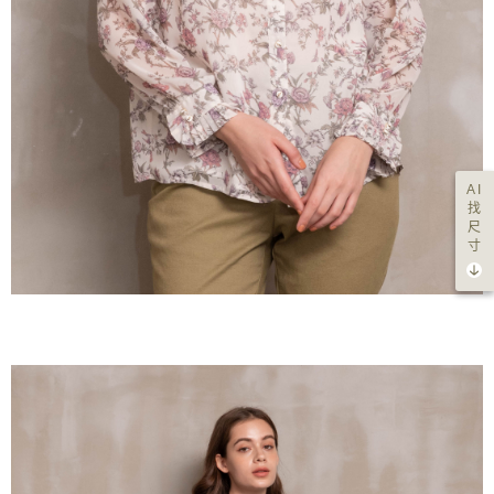
AI
找
尺
寸