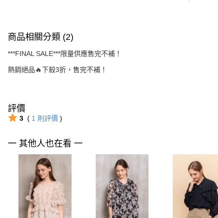
商品相關分類 (2)
***FINAL SALE***限量供應售完不補！
熱銷絕品🔥下殺3折，售完不補！
評價
3
(
1
則評價
)
一 其他人也在看 一