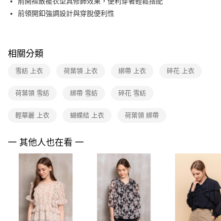
【關於「AFTEE先享後付」】
前開襟散襬衣型具修飾效果，便利穿著輕鬆搭配
玉山商業銀行
星展（台灣）商業銀行
ATM付款
AFTEE先享後付是「在收到商品之後才付款」的支付方式。 讓您購物簡單
前領開釦強調設計與穿脫便利性
台新國際商業銀行
中國信託商業銀行
便利好安心！
台灣樂天信用卡公司
１．簡單：不需註冊會員、不需綁卡、不需儲值。
運送方式
２．便利：只要手機號碼，簡訊認證，即可結帳。
３．安心：先確認商品／服務後，再付款。
付款後全家FamilyMart取貨
相關分類
每筆NT$90，滿NT$3,600(含以上)免運費
【「AFTEE先享後付」結帳流程】
雪紡 上衣
荷葉領 上衣
綁帶 上衣
碎花 上衣
１．於結帳方式選擇「AFTEE先享後付」後，將跳轉至「AFTEE先享後付」
付款後7-11取貨
結帳頁面，進行簡訊認證並確認金額後，即可完成結帳。
２．訂單成立數日內，您將收到繳費通知簡訊。
每筆NT$90，滿NT$3,600(含以上)免運費
荷葉領 雪紡
綁帶 雪紡
碎花 雪紡
３．收到繳費通知簡訊後14天內，點擊此簡訊中的連結，可透過四大超商／
ATM／網路銀行／等多元方式進行付款，方視為交易完成。
黑貓宅配
輕華麗 上衣
蝴蝶結 上衣
荷葉領 綁帶
※ 請注意：結帳手續完成當下不需立刻繳費，但若您需要取消訂單，請聯絡
每筆NT$90，滿NT$3,600(含以上)免運費
購買商品的店家。未經商家同意取消之訂單仍視為有效，需透過AFTEE先享
後付繳納相關費用。
一 其他人也在看 一
離島宅配 (蘭嶼恕不配送)
※ 交易是否成功請以「AFTEE先享後付 」之結帳頁面顯示為準，若有關於
是否繳費成功／繳費後需取消欲退款等相關疑問，請聯繫「AFTEE先享後付
每筆NT$200，滿NT$8,000(含以上)免運費
客戶支援中心」
https://netprotections.freshdesk.com/support/home
付款後門市自取
【注意事項】
１．透過由恩沛科技股份有限公司提供之「AFTEE先享後付」服務完成之交
免運費
易，需依本服務之必要範圍內提供個人資料，並將交易相關給付款項請求債
權轉讓予恩沛科技股份有限公司。
２．關於個人資料處理事宜，請瀏覽以下網址：