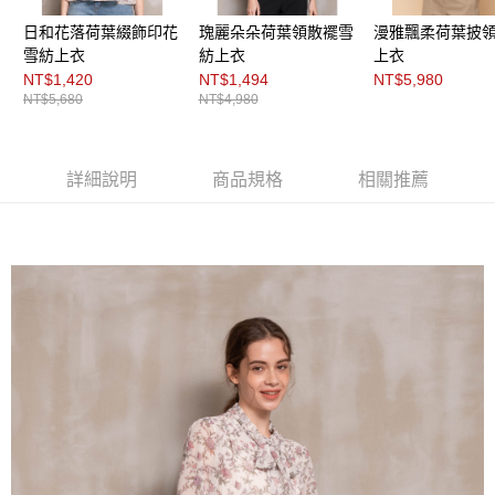
https://aftee.tw/terms/#terms3
３．未成年的使用者請事先徵得法定代理人或監護人之同意方可使用
日和花落荷葉綴飾印花
瑰麗朵朵荷葉領散襬雪
漫雅飄柔荷葉披
「AFTEE先享後付」，若未經同意申辦者引起之損失，本公司不負相關責
雪紡上衣
紡上衣
上衣
任。
NT$1,420
NT$1,494
NT$5,980
４．使用「AFTEE先享後付」時，將依據個別帳號之用戶狀況，依本公司即
NT$5,680
NT$4,980
時審查核予不同之上限額度；若仍有額度不足之情形，本公司將視審查結果
請求用戶進行身份認證。
５．嚴禁一人註冊多個帳號或使用他人資訊註冊。若發現惡意使用之情形，
恩沛科技股份有限公司將有權停止該用戶之使用額度並採取法律行動。
詳細說明
商品規格
相關推薦