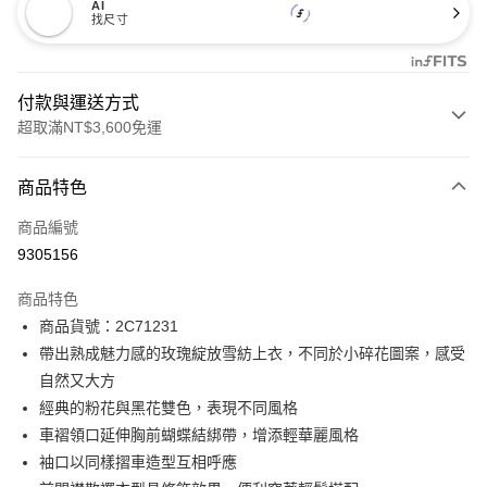
AI
找尺寸
付款與運送方式
超取滿NT$3,600免運
付款方式
商品特色
信用卡一次付款
商品編號
信用卡分期付款
9305156
3 期 0 利率 每期
NT$440
21家銀行
商品特色
合作金庫商業銀行
第一商業銀行
LINE Pay
商品貨號：2C71231
華南商業銀行
彰化商業銀行
帶出熟成魅力感的玫瑰綻放雪紡上衣，不同於小碎花圖案，感受
Apple Pay
上海商業儲蓄銀行
台北富邦商業銀行
國泰世華商業銀行
兆豐國際商業銀行
自然又大方
街口支付
臺灣中小企業銀行
台中商業銀行
經典的粉花與黑花雙色，表現不同風格
匯豐（台灣）商業銀行
華泰商業銀行
車褶領口延伸胸前蝴蝶結綁帶，增添輕華麗風格
AFTEE先享後付
聯邦商業銀行
遠東國際商業銀行
袖口以同樣摺車造型互相呼應
相關說明
元大商業銀行
永豐商業銀行