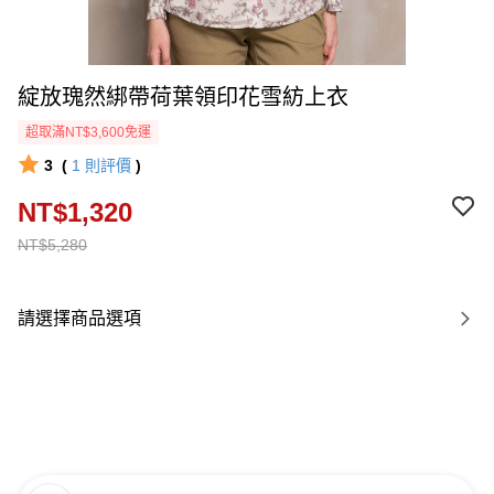
綻放瑰然綁帶荷葉領印花雪紡上衣
超取滿NT$3,600免運
3
(
1
則評價
)
NT$1,320
NT$5,280
請選擇商品選項