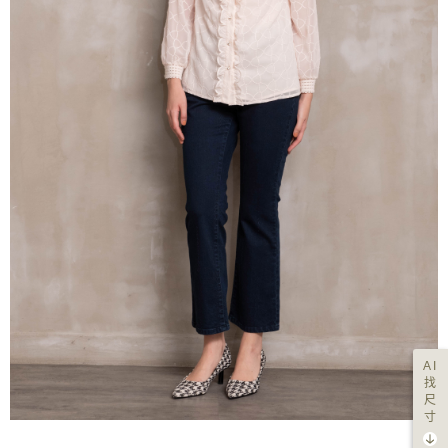
AI
找
尺
寸