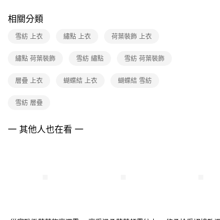
台新國際商業銀行
中國信託商業銀行
便利好安心！
台灣樂天信用卡公司
１．簡單：不需註冊會員、不需綁卡、不需儲值。
相關分類
運送方式
２．便利：只要手機號碼，簡訊認證，即可結帳。
３．安心：先確認商品／服務後，再付款。
雪紡 上衣
繡點 上衣
荷葉裝飾 上衣
付款後全家FamilyMart取貨
每筆NT$90，滿NT$3,600(含以上)免運費
【「AFTEE先享後付」結帳流程】
繡點 荷葉裝飾
雪紡 繡點
雪紡 荷葉裝飾
１．於結帳方式選擇「AFTEE先享後付」後，將跳轉至「AFTEE先享後付」
付款後7-11取貨
結帳頁面，進行簡訊認證並確認金額後，即可完成結帳。
２．訂單成立數日內，您將收到繳費通知簡訊。
層疊 上衣
蝴蝶結 上衣
蝴蝶結 雪紡
每筆NT$90，滿NT$3,600(含以上)免運費
３．收到繳費通知簡訊後14天內，點擊此簡訊中的連結，可透過四大超商／
ATM／網路銀行／等多元方式進行付款，方視為交易完成。
黑貓宅配
雪紡 層疊
※ 請注意：結帳手續完成當下不需立刻繳費，但若您需要取消訂單，請聯絡
每筆NT$90，滿NT$3,600(含以上)免運費
購買商品的店家。未經商家同意取消之訂單仍視為有效，需透過AFTEE先享
後付繳納相關費用。
一 其他人也在看 一
離島宅配 (蘭嶼恕不配送)
※ 交易是否成功請以「AFTEE先享後付 」之結帳頁面顯示為準，若有關於
是否繳費成功／繳費後需取消欲退款等相關疑問，請聯繫「AFTEE先享後付
每筆NT$200，滿NT$8,000(含以上)免運費
客戶支援中心」
https://netprotections.freshdesk.com/support/home
付款後門市自取
【注意事項】
１．透過由恩沛科技股份有限公司提供之「AFTEE先享後付」服務完成之交
免運費
易，需依本服務之必要範圍內提供個人資料，並將交易相關給付款項請求債
權轉讓予恩沛科技股份有限公司。
２．關於個人資料處理事宜，請瀏覽以下網址：
https://aftee.tw/terms/#terms3