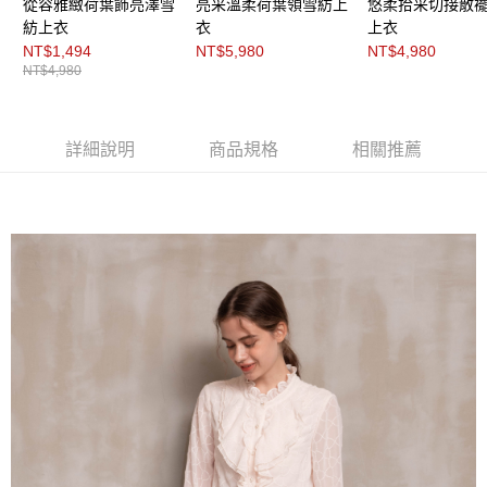
３．未成年的使用者請事先徵得法定代理人或監護人之同意方可使用
從容雅緻荷葉飾亮澤雪
亮采溫柔荷葉領雪紡上
悠柔拾采切接散
「AFTEE先享後付」，若未經同意申辦者引起之損失，本公司不負相關責
紡上衣
衣
上衣
任。
NT$1,494
NT$5,980
NT$4,980
４．使用「AFTEE先享後付」時，將依據個別帳號之用戶狀況，依本公司即
NT$4,980
時審查核予不同之上限額度；若仍有額度不足之情形，本公司將視審查結果
請求用戶進行身份認證。
５．嚴禁一人註冊多個帳號或使用他人資訊註冊。若發現惡意使用之情形，
恩沛科技股份有限公司將有權停止該用戶之使用額度並採取法律行動。
詳細說明
商品規格
相關推薦