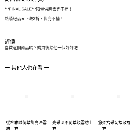
***FINAL SALE***限量供應售完不補！
熱銷絕品🔥下殺3折，售完不補！
評價
喜歡這個商品嗎？購買後給他一個好評吧
一 其他人也在看 一
從容雅緻荷葉飾亮澤雪
亮采溫柔荷葉領雪紡上
悠柔拾采切接散
紡上衣
衣
上衣