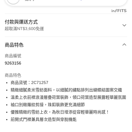
付款與運送方式
超取滿NT$3,600免運
付款方式
商品特色
信用卡一次付款
商品編號
信用卡分期付款
9263156
3 期 0 利率 每期
NT$581
21家銀行
商品特色
合作金庫商業銀行
第一商業銀行
LINE Pay
商品貨號：2C71257
華南商業銀行
彰化商業銀行
精緻細膩柔米雪紡面料，以細膩的繡點排列出蝴蝶結圖案交織
Apple Pay
上海商業儲蓄銀行
台北富邦商業銀行
國泰世華商業銀行
兆豐國際商業銀行
溫柔上衣前襟浪漫層疊荷葉裝飾，領口荷葉造型展露輕華麗氛圍
街口支付
臺灣中小企業銀行
台中商業銀行
袖口別緻羅紋剪接，珠釦裝飾更充滿細節
匯豐（台灣）商業銀行
華泰商業銀行
優雅精緻的雪紡上衣，為秋日增添從容輕華麗時尚感！
AFTEE先享後付
聯邦商業銀行
遠東國際商業銀行
前開式門襟兼具層次造型與穿脫機能
相關說明
元大商業銀行
永豐商業銀行
【關於「AFTEE先享後付」】
玉山商業銀行
星展（台灣）商業銀行
ATM付款
AFTEE先享後付是「在收到商品之後才付款」的支付方式。 讓您購物簡單