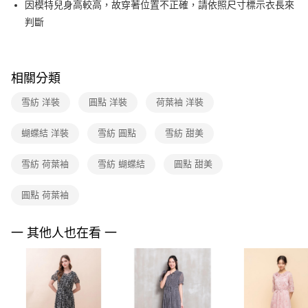
因模特兒身高較高，故穿著位置不正確，請依照尺寸標示衣長來
台新國際商業銀行
中國信託商業銀行
便利好安心！
台灣樂天信用卡公司
判斷
１．簡單：不需註冊會員、不需綁卡、不需儲值。
運送方式
２．便利：只要手機號碼，簡訊認證，即可結帳。
３．安心：先確認商品／服務後，再付款。
付款後全家FamilyMart取貨
每筆NT$90，滿NT$3,600(含以上)免運費
【「AFTEE先享後付」結帳流程】
相關分類
１．於結帳方式選擇「AFTEE先享後付」後，將跳轉至「AFTEE先享後付」
付款後7-11取貨
結帳頁面，進行簡訊認證並確認金額後，即可完成結帳。
雪紡 洋裝
圓點 洋裝
荷葉袖 洋裝
２．訂單成立數日內，您將收到繳費通知簡訊。
每筆NT$90，滿NT$3,600(含以上)免運費
３．收到繳費通知簡訊後14天內，點擊此簡訊中的連結，可透過四大超商／
蝴蝶結 洋裝
雪紡 圓點
雪紡 甜美
ATM／網路銀行／等多元方式進行付款，方視為交易完成。
黑貓宅配
※ 請注意：結帳手續完成當下不需立刻繳費，但若您需要取消訂單，請聯絡
每筆NT$90，滿NT$3,600(含以上)免運費
購買商品的店家。未經商家同意取消之訂單仍視為有效，需透過AFTEE先享
雪紡 荷葉袖
雪紡 蝴蝶結
圓點 甜美
後付繳納相關費用。
離島宅配 (蘭嶼恕不配送)
※ 交易是否成功請以「AFTEE先享後付 」之結帳頁面顯示為準，若有關於
圓點 荷葉袖
是否繳費成功／繳費後需取消欲退款等相關疑問，請聯繫「AFTEE先享後付
每筆NT$200，滿NT$8,000(含以上)免運費
客戶支援中心」
https://netprotections.freshdesk.com/support/home
付款後門市自取
一 其他人也在看 一
【注意事項】
１．透過由恩沛科技股份有限公司提供之「AFTEE先享後付」服務完成之交
免運費
易，需依本服務之必要範圍內提供個人資料，並將交易相關給付款項請求債
權轉讓予恩沛科技股份有限公司。
２．關於個人資料處理事宜，請瀏覽以下網址：
https://aftee.tw/terms/#terms3