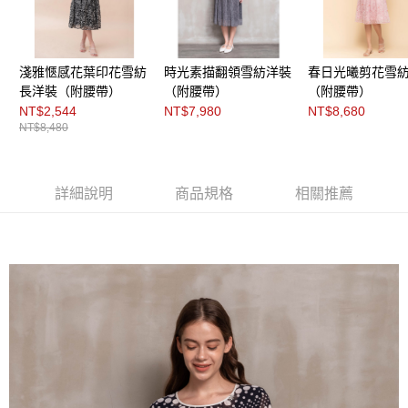
３．未成年的使用者請事先徵得法定代理人或監護人之同意方可使用
「AFTEE先享後付」，若未經同意申辦者引起之損失，本公司不負相關責
任。
４．使用「AFTEE先享後付」時，將依據個別帳號之用戶狀況，依本公司即
時審查核予不同之上限額度；若仍有額度不足之情形，本公司將視審查結果
淺雅愜感花葉印花雪紡
時光素描翻領雪紡洋裝
春日光曦剪花雪
請求用戶進行身份認證。
長洋裝（附腰帶）
（附腰帶）
（附腰帶）
５．嚴禁一人註冊多個帳號或使用他人資訊註冊。若發現惡意使用之情形，
NT$2,544
NT$7,980
NT$8,680
恩沛科技股份有限公司將有權停止該用戶之使用額度並採取法律行動。
NT$8,480
詳細說明
商品規格
相關推薦