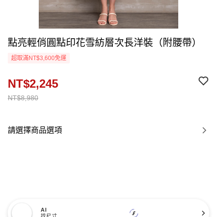
點亮輕俏圓點印花雪紡層次長洋裝（附腰帶）
超取滿NT$3,600免運
NT$2,245
NT$8,980
請選擇商品選項
AI
找尺寸