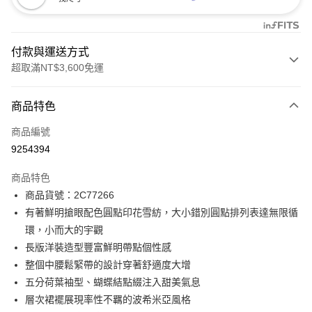
付款與運送方式
超取滿NT$3,600免運
付款方式
商品特色
信用卡一次付款
商品編號
信用卡分期付款
9254394
3 期 0 利率 每期
NT$748
21家銀行
商品特色
合作金庫商業銀行
第一商業銀行
LINE Pay
商品貨號：2C77266
華南商業銀行
彰化商業銀行
有著鮮明搶眼配色圓點印花雪紡，大小錯別圓點排列表達無限循
Apple Pay
上海商業儲蓄銀行
台北富邦商業銀行
國泰世華商業銀行
兆豐國際商業銀行
環，小而大的宇觀
街口支付
臺灣中小企業銀行
台中商業銀行
長版洋裝造型豐富鮮明帶點個性感
匯豐（台灣）商業銀行
華泰商業銀行
整個中腰鬆緊帶的設計穿著舒適度大增
AFTEE先享後付
聯邦商業銀行
遠東國際商業銀行
五分荷葉袖型、蝴蝶結點綴注入甜美氣息
相關說明
元大商業銀行
永豐商業銀行
【關於「AFTEE先享後付」】
層次裙襬展現率性不羈的波希米亞風格
玉山商業銀行
星展（台灣）商業銀行
ATM付款
AFTEE先享後付是「在收到商品之後才付款」的支付方式。 讓您購物簡單