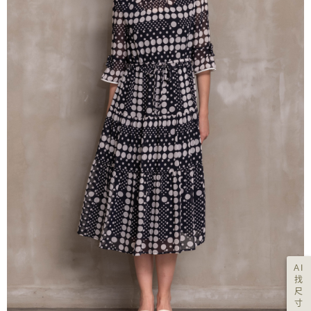
AI
找
尺
寸