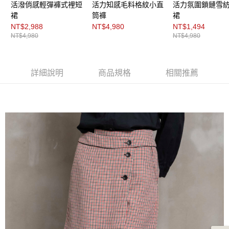
３．未成年的使用者請事先徵得法定代理人或監護人之同意方可使用
活潑俏感輕彈褲式裡短
活力知感毛料格紋小直
活力氛圍鎖鏈雪
「AFTEE先享後付」，若未經同意申辦者引起之損失，本公司不負相關責
裙
筒褲
裙
任。
NT$2,988
NT$4,980
NT$1,494
４．使用「AFTEE先享後付」時，將依據個別帳號之用戶狀況，依本公司即
NT$4,980
NT$4,980
時審查核予不同之上限額度；若仍有額度不足之情形，本公司將視審查結果
請求用戶進行身份認證。
５．嚴禁一人註冊多個帳號或使用他人資訊註冊。若發現惡意使用之情形，
恩沛科技股份有限公司將有權停止該用戶之使用額度並採取法律行動。
詳細說明
商品規格
相關推薦