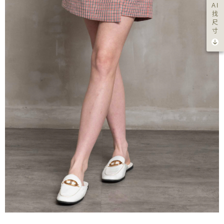
AI
找
尺
寸