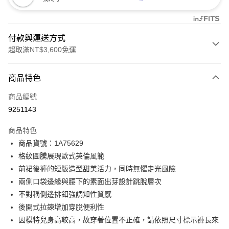
付款與運送方式
超取滿NT$3,600免運
付款方式
商品特色
信用卡一次付款
商品編號
信用卡分期付款
9251143
3 期 0 利率 每期
NT$415
21家銀行
商品特色
合作金庫商業銀行
第一商業銀行
LINE Pay
商品貨號：1A75629
華南商業銀行
彰化商業銀行
格紋圖騰展現歐式英倫風範
Apple Pay
上海商業儲蓄銀行
台北富邦商業銀行
國泰世華商業銀行
兆豐國際商業銀行
前裙後褲的短版造型甜美活力，同時無懼走光風險
街口支付
臺灣中小企業銀行
台中商業銀行
兩側口袋邊緣與腰下的素面出芽設計跳脫層次
匯豐（台灣）商業銀行
華泰商業銀行
不對稱側邊排釦強調知性質感
AFTEE先享後付
聯邦商業銀行
遠東國際商業銀行
後開式拉鍊增加穿脫便利性
相關說明
元大商業銀行
永豐商業銀行
【關於「AFTEE先享後付」】
因模特兒身高較高，故穿著位置不正確，請依照尺寸標示褲長來
玉山商業銀行
星展（台灣）商業銀行
ATM付款
AFTEE先享後付是「在收到商品之後才付款」的支付方式。 讓您購物簡單