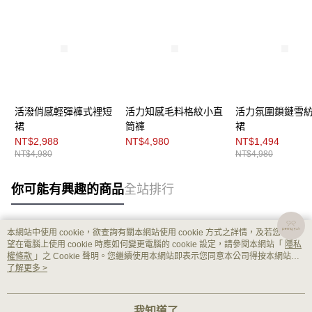
活潑俏感輕彈褲式裡短
活力知感毛料格紋小直
活力氛圍鎖鏈雪
裙
筒褲
裙
NT$2,988
NT$4,980
NT$1,494
NT$4,980
NT$4,980
你可能有興趣的商品
全站排行
本網站中使用 cookie，欲查詢有關本網站使用 cookie 方式之詳情，及若您不希
熱門標籤
望在電腦上使用 cookie 時應如何變更電腦的 cookie 設定，請參閱本網站「
隱私
權條款
」之 Cookie 聲明。您繼續使用本網站即表示您同意本公司得按本網站使
用條款之 Cookie 聲明使用 cookie。
了解更多 >
我知道了