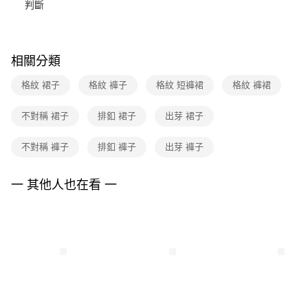
判斷
台新國際商業銀行
中國信託商業銀行
便利好安心！
台灣樂天信用卡公司
１．簡單：不需註冊會員、不需綁卡、不需儲值。
運送方式
２．便利：只要手機號碼，簡訊認證，即可結帳。
３．安心：先確認商品／服務後，再付款。
付款後全家FamilyMart取貨
相關分類
每筆NT$90，滿NT$3,600(含以上)免運費
【「AFTEE先享後付」結帳流程】
格紋 裙子
格紋 褲子
格紋 短褲裙
格紋 褲裙
１．於結帳方式選擇「AFTEE先享後付」後，將跳轉至「AFTEE先享後付」
付款後7-11取貨
結帳頁面，進行簡訊認證並確認金額後，即可完成結帳。
２．訂單成立數日內，您將收到繳費通知簡訊。
每筆NT$90，滿NT$3,600(含以上)免運費
不對稱 裙子
排釦 裙子
出芽 裙子
３．收到繳費通知簡訊後14天內，點擊此簡訊中的連結，可透過四大超商／
ATM／網路銀行／等多元方式進行付款，方視為交易完成。
黑貓宅配
不對稱 褲子
排釦 褲子
出芽 褲子
※ 請注意：結帳手續完成當下不需立刻繳費，但若您需要取消訂單，請聯絡
每筆NT$90，滿NT$3,600(含以上)免運費
購買商品的店家。未經商家同意取消之訂單仍視為有效，需透過AFTEE先享
後付繳納相關費用。
一 其他人也在看 一
離島宅配 (蘭嶼恕不配送)
※ 交易是否成功請以「AFTEE先享後付 」之結帳頁面顯示為準，若有關於
是否繳費成功／繳費後需取消欲退款等相關疑問，請聯繫「AFTEE先享後付
每筆NT$200，滿NT$8,000(含以上)免運費
客戶支援中心」
https://netprotections.freshdesk.com/support/home
付款後門市自取
【注意事項】
１．透過由恩沛科技股份有限公司提供之「AFTEE先享後付」服務完成之交
免運費
易，需依本服務之必要範圍內提供個人資料，並將交易相關給付款項請求債
權轉讓予恩沛科技股份有限公司。
２．關於個人資料處理事宜，請瀏覽以下網址：
https://aftee.tw/terms/#terms3