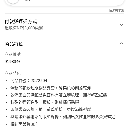
付款與運送方式
超取滿NT$3,600免運
付款方式
商品特色
信用卡一次付款
商品編號
信用卡分期付款
9193346
3 期 0 利率 每期
NT$748
21家銀行
商品特色
合作金庫商業銀行
第一商業銀行
LINE Pay
商品貨號：2C72204
華南商業銀行
彰化商業銀行
清新的花紗短版翻領外套，經典色彩俐落乾淨
Apple Pay
上海商業儲蓄銀行
台北富邦商業銀行
國泰世華商業銀行
兆豐國際商業銀行
乾淨柔白與深藍雙色面料有著立體紋理，顯得輕盈細緻
街口支付
臺灣中小企業銀行
台中商業銀行
特殊的翻領造型，鑽釦、別針精巧點綴
匯豐（台灣）商業銀行
華泰商業銀行
兩側袋蓋裝飾、袖口荷葉剪接，更增添造型感
AFTEE先享後付
聯邦商業銀行
遠東國際商業銀行
以翻領外套俐落的版型線條，刻劃出女性兼容的溫柔與堅定
相關說明
元大商業銀行
永豐商業銀行
【關於「AFTEE先享後付」】
搭配商品貨號：
玉山商業銀行
星展（台灣）商業銀行
ATM付款
AFTEE先享後付是「在收到商品之後才付款」的支付方式。 讓您購物簡單