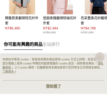
簡雅質柔翻領短花紗外
悠甜柔雅翻領短袖花紗
亮采豐柔花紗翻
套
外套
套
NT$6,480
NT$2,484
NT$4,788
NT$8,280
NT$7,980
你可能有興趣的商品
全站排行
本網站中使用 cookie，欲查詢有關本網站使用 cookie 方式之詳情，及若您不希
熱門標籤
望在電腦上使用 cookie 時應如何變更電腦的 cookie 設定，請參閱本網站「
隱私
權條款
」之 Cookie 聲明。您繼續使用本網站即表示您同意本公司得按本網站使
用條款之 Cookie 聲明使用 cookie。
了解更多 >
我知道了