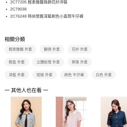
2C77205 輕柔雅馥珠飾花紗洋裝
台新國際商業銀行
中國信託商業銀行
便利好安心！
台灣樂天信用卡公司
2C79038
１．簡單：不需註冊會員、不需綁卡、不需儲值。
運送方式
２．便利：只要手機號碼，簡訊認證，即可結帳。
2C76248 時尚懷舊深藍刷色小直筒牛仔褲
３．安心：先確認商品／服務後，再付款。
付款後全家FamilyMart取貨
每筆NT$90，滿NT$3,600(含以上)免運費
【「AFTEE先享後付」結帳流程】
１．於結帳方式選擇「AFTEE先享後付」後，將跳轉至「AFTEE先享後付」
相關分類
付款後7-11取貨
結帳頁面，進行簡訊認證並確認金額後，即可完成結帳。
２．訂單成立數日內，您將收到繳費通知簡訊。
每筆NT$90，滿NT$3,600(含以上)免運費
輕柔雅馥 外套
翻領 外套
花紗 外套
３．收到繳費通知簡訊後14天內，點擊此簡訊中的連結，可透過四大超商／
ATM／網路銀行／等多元方式進行付款，方視為交易完成。
黑貓宅配
※ 請注意：結帳手續完成當下不需立刻繳費，但若您需要取消訂單，請聯絡
輕盈 外套
立體紋理 外套
俐落 外套
每筆NT$90，滿NT$3,600(含以上)免運費
購買商品的店家。未經商家同意取消之訂單仍視為有效，需透過AFTEE先享
後付繳納相關費用。
深藍 外套
短版 外套
刷色 牛仔褲
白色 外套
離島宅配 (蘭嶼恕不配送)
※ 交易是否成功請以「AFTEE先享後付 」之結帳頁面顯示為準，若有關於
是否繳費成功／繳費後需取消欲退款等相關疑問，請聯繫「AFTEE先享後付
每筆NT$200，滿NT$8,000(含以上)免運費
客戶支援中心」
https://netprotections.freshdesk.com/support/home
一 其他人也在看 一
付款後門市自取
【注意事項】
１．透過由恩沛科技股份有限公司提供之「AFTEE先享後付」服務完成之交
免運費
易，需依本服務之必要範圍內提供個人資料，並將交易相關給付款項請求債
權轉讓予恩沛科技股份有限公司。
２．關於個人資料處理事宜，請瀏覽以下網址：
https://aftee.tw/terms/#terms3