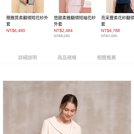
３．未成年的使用者請事先徵得法定代理人或監護人之同意方可使用
「AFTEE先享後付」，若未經同意申辦者引起之損失，本公司不負相關責
任。
４．使用「AFTEE先享後付」時，將依據個別帳號之用戶狀況，依本公司即
簡雅質柔翻領短花紗外
悠甜柔雅翻領短袖花紗
亮采豐柔花紗翻
時審查核予不同之上限額度；若仍有額度不足之情形，本公司將視審查結果
套
外套
套
請求用戶進行身份認證。
NT$6,480
NT$2,484
NT$4,788
５．嚴禁一人註冊多個帳號或使用他人資訊註冊。若發現惡意使用之情形，
NT$8,280
NT$7,980
恩沛科技股份有限公司將有權停止該用戶之使用額度並採取法律行動。
詳細說明
商品規格
相關推薦