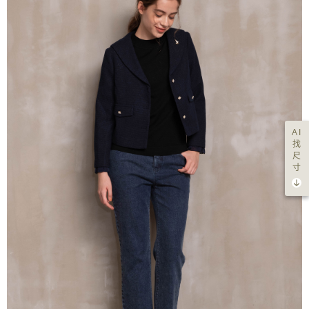
AI
找
尺
寸