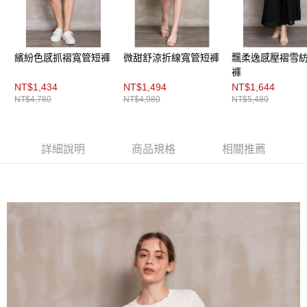
３．未成年的使用者請事先徵得法定代理人或監護人之同意方可使用
「AFTEE先享後付」，若未經同意申辦者引起之損失，本公司不負相關責
任。
４．使用「AFTEE先享後付」時，將依據個別帳號之用戶狀況，依本公司即
時審查核予不同之上限額度；若仍有額度不足之情形，本公司將視審查結果
繽紛色感抓褶寬管短褲
微甜舒涼折線寬管短褲
飄柔逸感壓褶雪
請求用戶進行身份認證。
褲
５．嚴禁一人註冊多個帳號或使用他人資訊註冊。若發現惡意使用之情形，
NT$1,434
NT$1,494
NT$1,644
恩沛科技股份有限公司將有權停止該用戶之使用額度並採取法律行動。
NT$4,780
NT$4,980
NT$5,480
詳細說明
商品規格
相關推薦