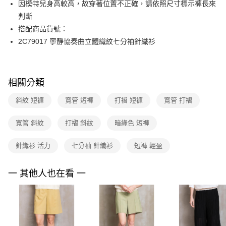
因模特兒身高較高，故穿著位置不正確，請依照尺寸標示褲長來
台新國際商業銀行
中國信託商業銀行
便利好安心！
台灣樂天信用卡公司
判斷
１．簡單：不需註冊會員、不需綁卡、不需儲值。
運送方式
２．便利：只要手機號碼，簡訊認證，即可結帳。
搭配商品貨號：
３．安心：先確認商品／服務後，再付款。
付款後全家FamilyMart取貨
2C79017 寧靜協奏曲立體織紋七分袖針織衫
每筆NT$90，滿NT$3,600(含以上)免運費
【「AFTEE先享後付」結帳流程】
１．於結帳方式選擇「AFTEE先享後付」後，將跳轉至「AFTEE先享後付」
付款後7-11取貨
結帳頁面，進行簡訊認證並確認金額後，即可完成結帳。
相關分類
２．訂單成立數日內，您將收到繳費通知簡訊。
每筆NT$90，滿NT$3,600(含以上)免運費
３．收到繳費通知簡訊後14天內，點擊此簡訊中的連結，可透過四大超商／
ATM／網路銀行／等多元方式進行付款，方視為交易完成。
斜紋 短褲
寬管 短褲
打褶 短褲
寬管 打褶
黑貓宅配
※ 請注意：結帳手續完成當下不需立刻繳費，但若您需要取消訂單，請聯絡
每筆NT$90，滿NT$3,600(含以上)免運費
購買商品的店家。未經商家同意取消之訂單仍視為有效，需透過AFTEE先享
寬管 斜紋
打褶 斜紋
暗綠色 短褲
後付繳納相關費用。
離島宅配 (蘭嶼恕不配送)
※ 交易是否成功請以「AFTEE先享後付 」之結帳頁面顯示為準，若有關於
是否繳費成功／繳費後需取消欲退款等相關疑問，請聯繫「AFTEE先享後付
針織衫 活力
七分袖 針織衫
短褲 輕盈
每筆NT$200，滿NT$8,000(含以上)免運費
客戶支援中心」
https://netprotections.freshdesk.com/support/home
付款後門市自取
一 其他人也在看 一
【注意事項】
１．透過由恩沛科技股份有限公司提供之「AFTEE先享後付」服務完成之交
免運費
易，需依本服務之必要範圍內提供個人資料，並將交易相關給付款項請求債
權轉讓予恩沛科技股份有限公司。
２．關於個人資料處理事宜，請瀏覽以下網址：
https://aftee.tw/terms/#terms3