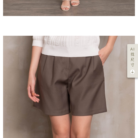
AI
找
尺
寸