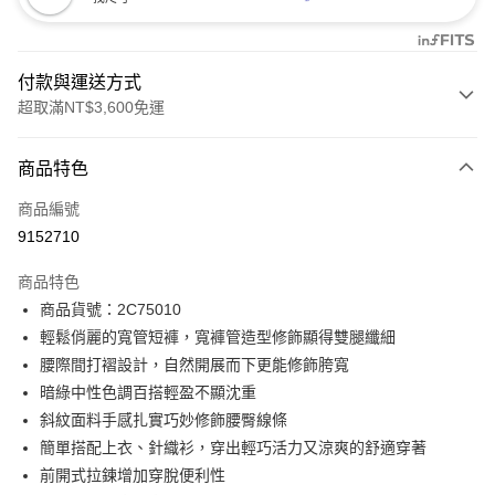
付款與運送方式
超取滿NT$3,600免運
付款方式
商品特色
信用卡一次付款
商品編號
信用卡分期付款
9152710
3 期 0 利率 每期
NT$331
21家銀行
商品特色
合作金庫商業銀行
第一商業銀行
LINE Pay
商品貨號：2C75010
華南商業銀行
彰化商業銀行
輕鬆俏麗的寬管短褲，寬褲管造型修飾顯得雙腿纖細
Apple Pay
上海商業儲蓄銀行
台北富邦商業銀行
國泰世華商業銀行
兆豐國際商業銀行
腰際間打褶設計，自然開展而下更能修飾胯寬
街口支付
臺灣中小企業銀行
台中商業銀行
暗綠中性色調百搭輕盈不顯沈重
匯豐（台灣）商業銀行
華泰商業銀行
斜紋面料手感扎實巧妙修飾腰臀線條
AFTEE先享後付
聯邦商業銀行
遠東國際商業銀行
簡單搭配上衣、針織衫，穿出輕巧活力又涼爽的舒適穿著
相關說明
元大商業銀行
永豐商業銀行
【關於「AFTEE先享後付」】
前開式拉鍊增加穿脫便利性
玉山商業銀行
星展（台灣）商業銀行
ATM付款
AFTEE先享後付是「在收到商品之後才付款」的支付方式。 讓您購物簡單