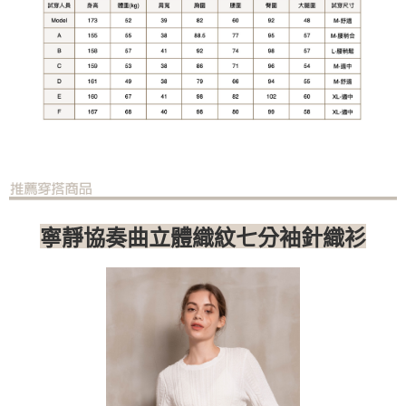
寧靜協奏曲立體織紋七分袖針織衫