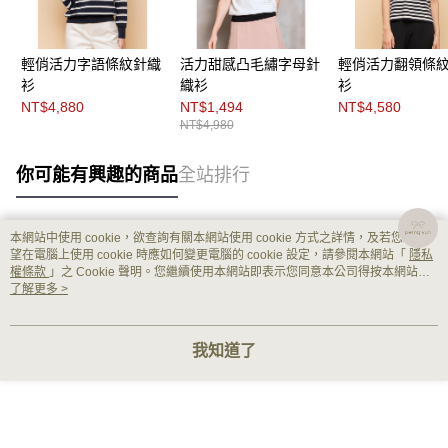
輕俏活力字語條紋針織
活力甜感凸毛繡字母針
輕俏活力翻領條
衫
織衫
衫
NT$4,880
NT$1,494
NT$4,580
NT$4,980
你可能有興趣的商品
全站排行
本網站中使用 cookie，欲查詢有關本網站使用 cookie 方式之詳情，及若您不希
熱門標籤
望在電腦上使用 cookie 時應如何變更電腦的 cookie 設定，請參閱本網站「
隱私
權條款
」之 Cookie 聲明。您繼續使用本網站即表示您同意本公司得按本網站使
用條款之 Cookie 聲明使用 cookie。
了解更多 >
我知道了