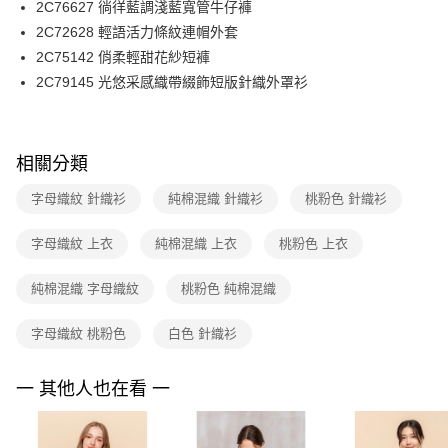
2C76627 徜徉藍調淺藍寬管牛仔褲
台新國際商業銀行
中國信託商業銀行
便利好安心！
台灣樂天信用卡公司
2C72628 輕語活力條紋連帽外套
１．簡單：不需註冊會員、不需綁卡、不需儲值。
運送方式
２．便利：只要手機號碼，簡訊認證，即可結帳。
2C75142 俏柔輕甜花紗短褲
３．安心：先確認商品／服務後，再付款。
付款後全家FamilyMart取貨
2C79145 光悠采感織帶綴飾短版針織外罩衫
每筆NT$90，滿NT$3,600(含以上)免運費
【「AFTEE先享後付」結帳流程】
１．於結帳方式選擇「AFTEE先享後付」後，將跳轉至「AFTEE先享後付」
付款後7-11取貨
結帳頁面，進行簡訊認證並確認金額後，即可完成結帳。
相關分類
２．訂單成立數日內，您將收到繳費通知簡訊。
每筆NT$90，滿NT$3,600(含以上)免運費
３．收到繳費通知簡訊後14天內，點擊此簡訊中的連結，可透過四大超商／
ATM／網路銀行／等多元方式進行付款，方視為交易完成。
字母織紋 針織衫
純棉混織 針織衫
桃粉色 針織衫
黑貓宅配
※ 請注意：結帳手續完成當下不需立刻繳費，但若您需要取消訂單，請聯絡
每筆NT$90，滿NT$3,600(含以上)免運費
購買商品的店家。未經商家同意取消之訂單仍視為有效，需透過AFTEE先享
字母織紋 上衣
純棉混織 上衣
桃粉色 上衣
後付繳納相關費用。
離島宅配 (蘭嶼恕不配送)
※ 交易是否成功請以「AFTEE先享後付 」之結帳頁面顯示為準，若有關於
是否繳費成功／繳費後需取消欲退款等相關疑問，請聯繫「AFTEE先享後付
純棉混織 字母織紋
桃粉色 純棉混織
每筆NT$200，滿NT$8,000(含以上)免運費
客戶支援中心」
https://netprotections.freshdesk.com/support/home
付款後門市自取
字母織紋 桃粉色
白色 針織衫
【注意事項】
１．透過由恩沛科技股份有限公司提供之「AFTEE先享後付」服務完成之交
免運費
易，需依本服務之必要範圍內提供個人資料，並將交易相關給付款項請求債
一 其他人也在看 一
權轉讓予恩沛科技股份有限公司。
２．關於個人資料處理事宜，請瀏覽以下網址：
https://aftee.tw/terms/#terms3