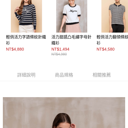
３．未成年的使用者請事先徵得法定代理人或監護人之同意方可使用
「AFTEE先享後付」，若未經同意申辦者引起之損失，本公司不負相關責
任。
４．使用「AFTEE先享後付」時，將依據個別帳號之用戶狀況，依本公司即
時審查核予不同之上限額度；若仍有額度不足之情形，本公司將視審查結果
請求用戶進行身份認證。
５．嚴禁一人註冊多個帳號或使用他人資訊註冊。若發現惡意使用之情形，
恩沛科技股份有限公司將有權停止該用戶之使用額度並採取法律行動。
輕俏活力字語條紋針織
活力甜感凸毛繡字母針
輕俏活力翻領條
衫
織衫
衫
NT$4,880
NT$1,494
NT$4,580
NT$4,980
詳細說明
商品規格
相關推薦