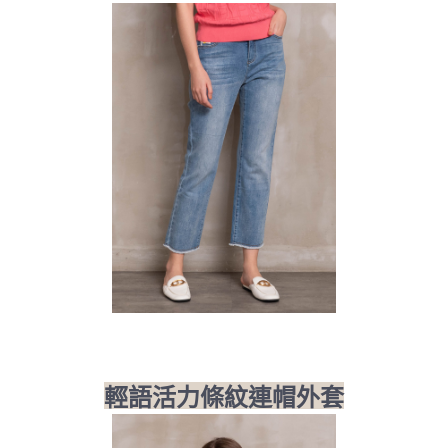
輕語活力條紋連帽外套