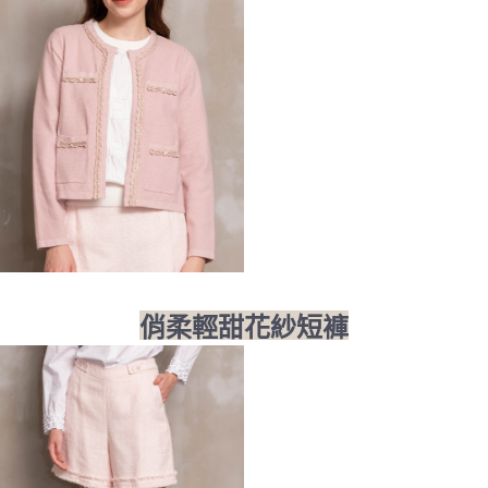
俏柔輕甜花紗短褲