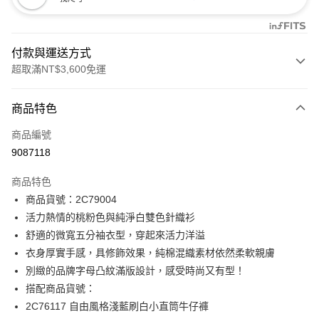
付款與運送方式
超取滿NT$3,600免運
付款方式
商品特色
信用卡一次付款
商品編號
信用卡分期付款
9087118
3 期 0 利率 每期
NT$406
21家銀行
商品特色
合作金庫商業銀行
第一商業銀行
LINE Pay
商品貨號：2C79004
華南商業銀行
彰化商業銀行
活力熱情的桃粉色與純淨白雙色針織衫
Apple Pay
上海商業儲蓄銀行
台北富邦商業銀行
國泰世華商業銀行
兆豐國際商業銀行
舒適的微寬五分袖衣型，穿起來活力洋溢
街口支付
臺灣中小企業銀行
台中商業銀行
衣身厚實手感，具修飾效果，純棉混織素材依然柔軟親膚
匯豐（台灣）商業銀行
華泰商業銀行
別緻的品牌字母凸紋滿版設計，感受時尚又有型！
AFTEE先享後付
聯邦商業銀行
遠東國際商業銀行
搭配商品貨號：
相關說明
元大商業銀行
永豐商業銀行
【關於「AFTEE先享後付」】
2C76117 自由風格淺藍刷白小直筒牛仔褲
玉山商業銀行
星展（台灣）商業銀行
ATM付款
AFTEE先享後付是「在收到商品之後才付款」的支付方式。 讓您購物簡單