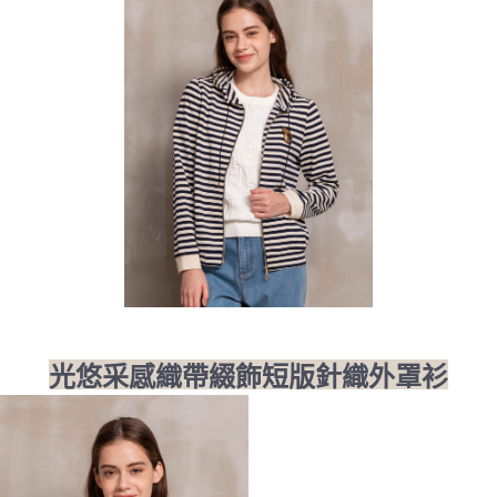
光悠采感織帶綴飾短版針織外罩衫