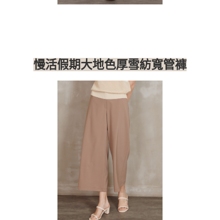
慢活假期大地色厚雪紡寬管褲