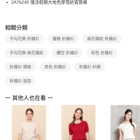
2A76245 慢活假期大地色厚雪紡寬管褲
台新國際商業銀行
中國信託商業銀行
便利好安心！
台灣樂天信用卡公司
１．簡單：不需註冊會員、不需綁卡、不需儲值。
運送方式
２．便利：只要手機號碼，簡訊認證，即可結帳。
３．安心：先確認商品／服務後，再付款。
付款後全家FamilyMart取貨
相關分類
每筆NT$90，滿NT$3,600(含以上)免運費
【「AFTEE先享後付」結帳流程】
手勾花飾 針織衫
優雅 針織衫
麻花織紋 針織衫
１．於結帳方式選擇「AFTEE先享後付」後，將跳轉至「AFTEE先享後付」
付款後7-11取貨
結帳頁面，進行簡訊認證並確認金額後，即可完成結帳。
２．訂單成立數日內，您將收到繳費通知簡訊。
每筆NT$90，滿NT$3,600(含以上)免運費
手勾花飾 麻花織紋
鏤空 針織衫
粉色 針織衫
３．收到繳費通知簡訊後14天內，點擊此簡訊中的連結，可透過四大超商／
ATM／網路銀行／等多元方式進行付款，方視為交易完成。
黑貓宅配
針織衫 精緻
黑色 針織衫
針織衫 紗線
※ 請注意：結帳手續完成當下不需立刻繳費，但若您需要取消訂單，請聯絡
每筆NT$90，滿NT$3,600(含以上)免運費
購買商品的店家。未經商家同意取消之訂單仍視為有效，需透過AFTEE先享
後付繳納相關費用。
針織衫 版型
離島宅配 (蘭嶼恕不配送)
※ 交易是否成功請以「AFTEE先享後付 」之結帳頁面顯示為準，若有關於
是否繳費成功／繳費後需取消欲退款等相關疑問，請聯繫「AFTEE先享後付
每筆NT$200，滿NT$8,000(含以上)免運費
客戶支援中心」
https://netprotections.freshdesk.com/support/home
一 其他人也在看 一
付款後門市自取
【注意事項】
１．透過由恩沛科技股份有限公司提供之「AFTEE先享後付」服務完成之交
免運費
易，需依本服務之必要範圍內提供個人資料，並將交易相關給付款項請求債
權轉讓予恩沛科技股份有限公司。
２．關於個人資料處理事宜，請瀏覽以下網址：
https://aftee.tw/terms/#terms3