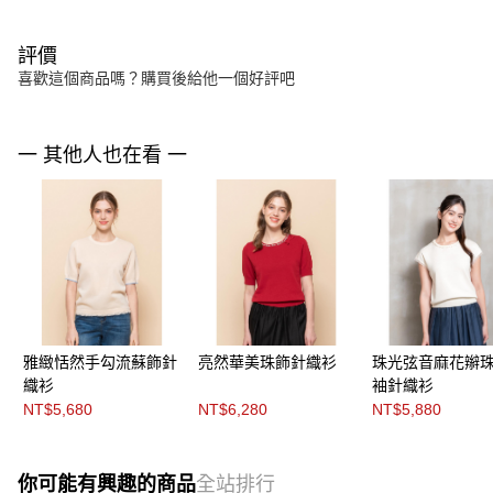
評價
喜歡這個商品嗎？購買後給他一個好評吧
一 其他人也在看 一
雅緻恬然手勾流蘇飾針
亮然華美珠飾針織衫
珠光弦音麻花辮
織衫
袖針織衫
NT$5,680
NT$6,280
NT$5,880
你可能有興趣的商品
全站排行