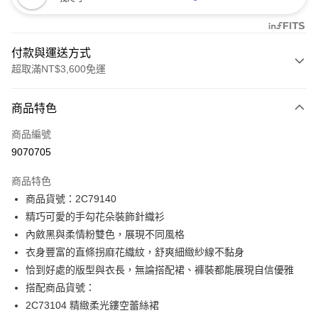
付款與運送方式
超取滿NT$3,600免運
付款方式
商品特色
信用卡一次付款
商品編號
信用卡分期付款
9070705
3 期 0 利率 每期
NT$498
21家銀行
商品特色
合作金庫商業銀行
第一商業銀行
LINE Pay
商品貨號：2C79140
華南商業銀行
彰化商業銀行
精巧可愛的手勾花朵裝飾針織衫
Apple Pay
上海商業儲蓄銀行
台北富邦商業銀行
國泰世華商業銀行
兆豐國際商業銀行
內斂黑與柔情粉雙色，展現不同風格
街口支付
臺灣中小企業銀行
台中商業銀行
衣身豐富的直條拐麻花織紋，舒爽細緻紗線不黏身
匯豐（台灣）商業銀行
華泰商業銀行
恰到好處的版型與衣長，無論搭配裙、褲裝都能展現自信優雅
AFTEE先享後付
聯邦商業銀行
遠東國際商業銀行
搭配商品貨號：
相關說明
元大商業銀行
永豐商業銀行
【關於「AFTEE先享後付」】
2C73104 精緻柔光鏤空蕾絲裙
玉山商業銀行
星展（台灣）商業銀行
ATM付款
AFTEE先享後付是「在收到商品之後才付款」的支付方式。 讓您購物簡單