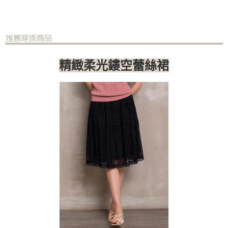
精緻柔光鏤空蕾絲裙