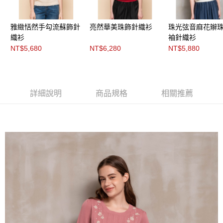
３．未成年的使用者請事先徵得法定代理人或監護人之同意方可使用
「AFTEE先享後付」，若未經同意申辦者引起之損失，本公司不負相關責
任。
雅緻恬然手勾流蘇飾針
亮然華美珠飾針織衫
珠光弦音麻花辮
４．使用「AFTEE先享後付」時，將依據個別帳號之用戶狀況，依本公司即
時審查核予不同之上限額度；若仍有額度不足之情形，本公司將視審查結果
織衫
袖針織衫
請求用戶進行身份認證。
NT$5,680
NT$6,280
NT$5,880
５．嚴禁一人註冊多個帳號或使用他人資訊註冊。若發現惡意使用之情形，
恩沛科技股份有限公司將有權停止該用戶之使用額度並採取法律行動。
詳細說明
商品規格
相關推薦