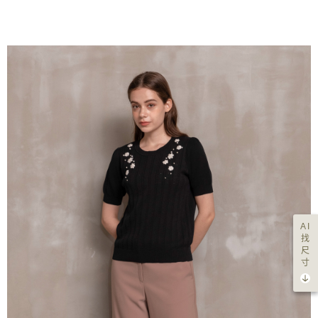
AI
找
尺
寸