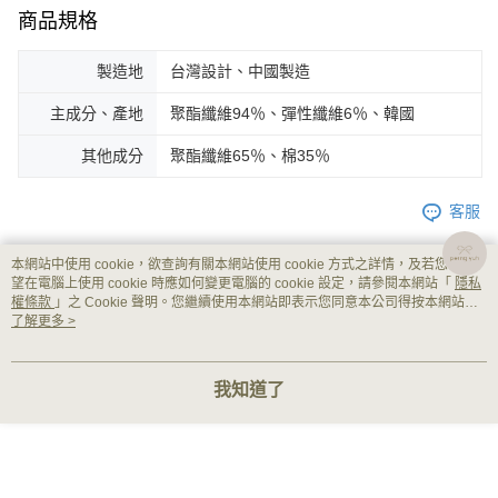
商品規格
製造地
台灣設計、中國製造
主成分、產地
聚酯纖維94％、彈性纖維6％、韓國
其他成分
聚酯纖維65％、棉35％
客服
本網站中使用 cookie，欲查詢有關本網站使用 cookie 方式之詳情，及若您不希
望在電腦上使用 cookie 時應如何變更電腦的 cookie 設定，請參閱本網站「
隱私
商品相關分類 (2)
權條款
」之 Cookie 聲明。您繼續使用本網站即表示您同意本公司得按本網站使
用條款之 Cookie 聲明使用 cookie。
了解更多 >
***FINAL SALE***限量供應售完不補！
Shop by Category 商品分類
♡ 裙/褲｜Skirt / Pants
我知道了
評價
喜歡這個商品嗎？購買後給他一個好評吧