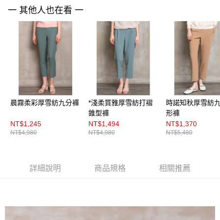
３．未成年的使用者請事先徵得法定代理人或監護人之同意方可使用
一 其他人也在看 一
「AFTEE先享後付」，若未經同意申辦者引起之損失，本公司不負相關責
任。
４．使用「AFTEE先享後付」時，將依據個別帳號之用戶狀況，依本公司即
時審查核予不同之上限額度；若仍有額度不足之情形，本公司將視審查結果
請求用戶進行身份認證。
５．嚴禁一人註冊多個帳號或使用他人資訊註冊。若發現惡意使用之情形，
恩沛科技股份有限公司將有權停止該用戶之使用額度並採取法律行動。
晨霧柔彩厚雪紡九分褲
*淺柔質雅厚雪紡打褶
時諾知秋厚雪紡
錐型褲
形褲
NT$1,245
NT$1,494
NT$1,370
NT$4,980
NT$4,980
NT$5,480
詳細說明
商品規格
相關推薦