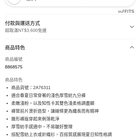
付款與運送方式
超取滿NT$3,600免運
付款方式
商品特色
信用卡一次付款
商品編號
信用卡分期付款
8868575
3 期 0 利率 每期
NT$415
21家銀行
商品特色
合作金庫商業銀行
第一商業銀行
LINE Pay
商品貨號：2A76311
華南商業銀行
彰化商業銀行
適合春夏日常穿著的淺色厚雪紡九分褲
Apple Pay
上海商業儲蓄銀行
台北富邦商業銀行
國泰世華商業銀行
兆豐國際商業銀行
柔嫩淺粉，以及知性卡其雙色淺柔格調盡顯
街口支付
臺灣中小企業銀行
台中商業銀行
褲管前片燙折造型，讓線條更為纖長而有精神
匯豐（台灣）商業銀行
華泰商業銀行
錐形褲版穿起來俐落乾淨
AFTEE先享後付
聯邦商業銀行
遠東國際商業銀行
厚雪紡手感適中，不易皺好整理
相關說明
元大商業銀行
永豐商業銀行
【關於「AFTEE先享後付」】
搭配雪紡上衣或針織衫，百搭質感展現夏日知性格調
玉山商業銀行
星展（台灣）商業銀行
ATM付款
AFTEE先享後付是「在收到商品之後才付款」的支付方式。 讓您購物簡單