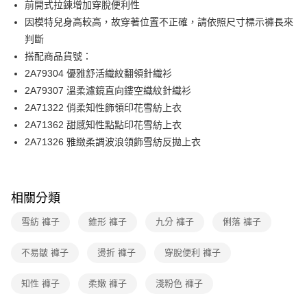
前開式拉鍊增加穿脫便利性
台新國際商業銀行
中國信託商業銀行
便利好安心！
台灣樂天信用卡公司
因模特兒身高較高，故穿著位置不正確，請依照尺寸標示褲長來
１．簡單：不需註冊會員、不需綁卡、不需儲值。
運送方式
２．便利：只要手機號碼，簡訊認證，即可結帳。
判斷
３．安心：先確認商品／服務後，再付款。
付款後全家FamilyMart取貨
搭配商品貨號：
每筆NT$90，滿NT$3,600(含以上)免運費
2A79304 優雅舒活織紋翻領針織衫
【「AFTEE先享後付」結帳流程】
１．於結帳方式選擇「AFTEE先享後付」後，將跳轉至「AFTEE先享後付」
2A79307 溫柔濾鏡直向鏤空織紋針織衫
付款後7-11取貨
結帳頁面，進行簡訊認證並確認金額後，即可完成結帳。
2A71322 俏柔知性飾領印花雪紡上衣
２．訂單成立數日內，您將收到繳費通知簡訊。
每筆NT$90，滿NT$3,600(含以上)免運費
３．收到繳費通知簡訊後14天內，點擊此簡訊中的連結，可透過四大超商／
2A71362 甜感知性點點印花雪紡上衣
ATM／網路銀行／等多元方式進行付款，方視為交易完成。
黑貓宅配
2A71326 雅緻柔調波浪領飾雪紡反拋上衣
※ 請注意：結帳手續完成當下不需立刻繳費，但若您需要取消訂單，請聯絡
每筆NT$90，滿NT$3,600(含以上)免運費
購買商品的店家。未經商家同意取消之訂單仍視為有效，需透過AFTEE先享
後付繳納相關費用。
離島宅配 (蘭嶼恕不配送)
※ 交易是否成功請以「AFTEE先享後付 」之結帳頁面顯示為準，若有關於
相關分類
是否繳費成功／繳費後需取消欲退款等相關疑問，請聯繫「AFTEE先享後付
每筆NT$200，滿NT$8,000(含以上)免運費
客戶支援中心」
https://netprotections.freshdesk.com/support/home
雪紡 褲子
錐形 褲子
九分 褲子
俐落 褲子
付款後門市自取
【注意事項】
１．透過由恩沛科技股份有限公司提供之「AFTEE先享後付」服務完成之交
免運費
不易皺 褲子
燙折 褲子
穿脫便利 褲子
易，需依本服務之必要範圍內提供個人資料，並將交易相關給付款項請求債
權轉讓予恩沛科技股份有限公司。
２．關於個人資料處理事宜，請瀏覽以下網址：
知性 褲子
柔嫩 褲子
淺粉色 褲子
https://aftee.tw/terms/#terms3