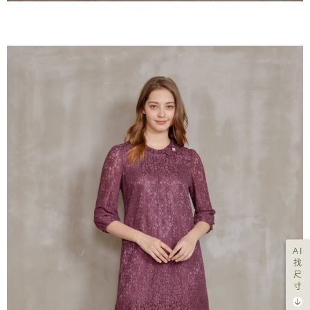
AI
找
尺
寸