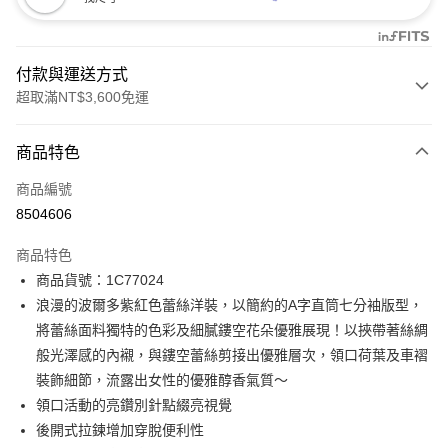
付款與運送方式
超取滿NT$3,600免運
付款方式
商品特色
信用卡一次付款
商品編號
信用卡分期付款
8504606
3 期 0 利率 每期
NT$690
21家銀行
商品特色
合作金庫商業銀行
第一商業銀行
LINE Pay
商品貨號：1C77024
華南商業銀行
彰化商業銀行
浪漫的波爾多紫紅色蕾絲洋裝，以簡約的A字直筒七分袖版型，
Apple Pay
上海商業儲蓄銀行
台北富邦商業銀行
國泰世華商業銀行
兆豐國際商業銀行
將蕾絲面料獨特的色彩及細膩鏤空花朵優雅展現！以挾帶著絲綢
街口支付
臺灣中小企業銀行
台中商業銀行
般光澤感的內襯，與鏤空蕾絲剪接出優雅層次，領口荷葉及車褶
匯豐（台灣）商業銀行
華泰商業銀行
裝飾細節，流露出女性的優雅醇香氣質～
AFTEE先享後付
聯邦商業銀行
遠東國際商業銀行
領口活動的亮鑽別針點綴亮視覺
相關說明
元大商業銀行
永豐商業銀行
【關於「AFTEE先享後付」】
後開式拉鍊增加穿脫便利性
玉山商業銀行
星展（台灣）商業銀行
ATM付款
AFTEE先享後付是「在收到商品之後才付款」的支付方式。 讓您購物簡單