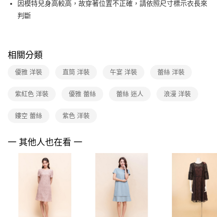
因模特兒身高較高，故穿著位置不正確，請依照尺寸標示衣長來
台新國際商業銀行
中國信託商業銀行
便利好安心！
台灣樂天信用卡公司
判斷
１．簡單：不需註冊會員、不需綁卡、不需儲值。
運送方式
２．便利：只要手機號碼，簡訊認證，即可結帳。
３．安心：先確認商品／服務後，再付款。
付款後全家FamilyMart取貨
每筆NT$90，滿NT$3,600(含以上)免運費
【「AFTEE先享後付」結帳流程】
相關分類
１．於結帳方式選擇「AFTEE先享後付」後，將跳轉至「AFTEE先享後付」
付款後7-11取貨
結帳頁面，進行簡訊認證並確認金額後，即可完成結帳。
優雅 洋裝
直筒 洋裝
午宴 洋裝
蕾絲 洋裝
２．訂單成立數日內，您將收到繳費通知簡訊。
每筆NT$90，滿NT$3,600(含以上)免運費
３．收到繳費通知簡訊後14天內，點擊此簡訊中的連結，可透過四大超商／
紫紅色 洋裝
優雅 蕾絲
蕾絲 迷人
浪漫 洋裝
ATM／網路銀行／等多元方式進行付款，方視為交易完成。
黑貓宅配
※ 請注意：結帳手續完成當下不需立刻繳費，但若您需要取消訂單，請聯絡
每筆NT$90，滿NT$3,600(含以上)免運費
購買商品的店家。未經商家同意取消之訂單仍視為有效，需透過AFTEE先享
鏤空 蕾絲
紫色 洋裝
後付繳納相關費用。
離島宅配 (蘭嶼恕不配送)
※ 交易是否成功請以「AFTEE先享後付 」之結帳頁面顯示為準，若有關於
是否繳費成功／繳費後需取消欲退款等相關疑問，請聯繫「AFTEE先享後付
一 其他人也在看 一
每筆NT$200，滿NT$8,000(含以上)免運費
客戶支援中心」
https://netprotections.freshdesk.com/support/home
付款後門市自取
【注意事項】
１．透過由恩沛科技股份有限公司提供之「AFTEE先享後付」服務完成之交
免運費
易，需依本服務之必要範圍內提供個人資料，並將交易相關給付款項請求債
權轉讓予恩沛科技股份有限公司。
２．關於個人資料處理事宜，請瀏覽以下網址：
https://aftee.tw/terms/#terms3