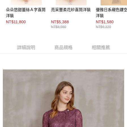
３．未成年的使用者請事先徵得法定代理人或監護人之同意方可使用
「AFTEE先享後付」，若未經同意申辦者引起之損失，本公司不負相關責
朵朵悠甜蕾絲Ａ字直筒
亮采豐柔花紗直筒洋裝
優雅日系襯色鏤
任。
洋裝
洋裝
４．使用「AFTEE先享後付」時，將依據個別帳號之用戶狀況，依本公司即
時審查核予不同之上限額度；若仍有額度不足之情形，本公司將視審查結果
NT$11,800
NT$5,388
NT$1,580
請求用戶進行身份認證。
NT$8,980
NT$6,320
５．嚴禁一人註冊多個帳號或使用他人資訊註冊。若發現惡意使用之情形，
恩沛科技股份有限公司將有權停止該用戶之使用額度並採取法律行動。
詳細說明
商品規格
相關推薦