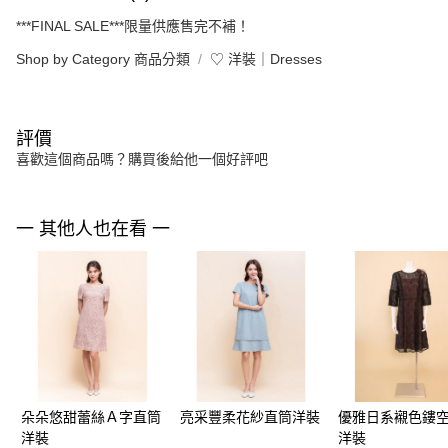
***FINAL SALE***限量供應售完不補！
Shop by Category 商品分類
♡ 洋裝｜Dresses
評價
喜歡這個商品嗎？購買後給他一個好評吧
一 其他人也在看 一
朵朵悠甜蕾絲Ａ字直筒
亮采豐柔花紗直筒洋裝
優雅日系襯色鏤
洋裝
洋裝