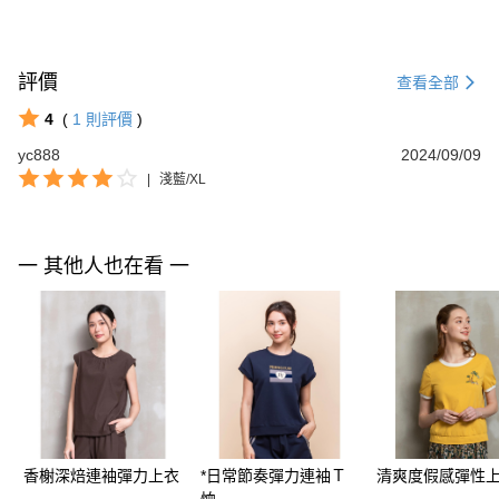
評價
查看全部
4
(
1
則評價
)
yc888
2024/09/09
|
淺藍/XL
一 其他人也在看 一
香榭深焙連袖彈力上衣
*日常節奏彈力連袖Ｔ
清爽度假感彈性
恤