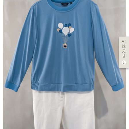
AI
找
尺
寸