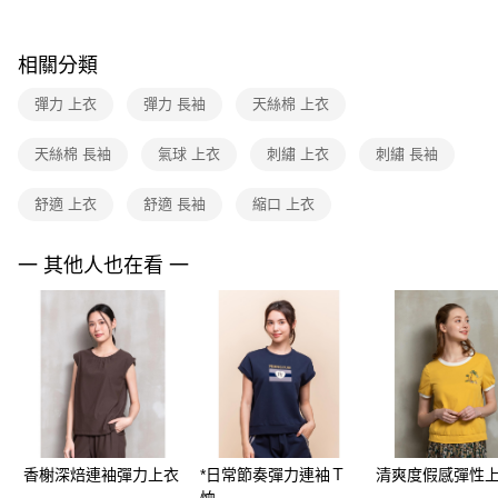
【關於「AFTEE先享後付」】
玉山商業銀行
星展（台灣）商業銀行
ATM付款
AFTEE先享後付是「在收到商品之後才付款」的支付方式。 讓您購物簡單
台新國際商業銀行
中國信託商業銀行
便利好安心！
台灣樂天信用卡公司
１．簡單：不需註冊會員、不需綁卡、不需儲值。
相關分類
運送方式
２．便利：只要手機號碼，簡訊認證，即可結帳。
３．安心：先確認商品／服務後，再付款。
彈力 上衣
彈力 長袖
天絲棉 上衣
付款後全家FamilyMart取貨
每筆NT$90，滿NT$3,600(含以上)免運費
【「AFTEE先享後付」結帳流程】
天絲棉 長袖
氣球 上衣
刺繡 上衣
刺繡 長袖
１．於結帳方式選擇「AFTEE先享後付」後，將跳轉至「AFTEE先享後付」
付款後7-11取貨
結帳頁面，進行簡訊認證並確認金額後，即可完成結帳。
２．訂單成立數日內，您將收到繳費通知簡訊。
舒適 上衣
舒適 長袖
縮口 上衣
每筆NT$90，滿NT$3,600(含以上)免運費
３．收到繳費通知簡訊後14天內，點擊此簡訊中的連結，可透過四大超商／
ATM／網路銀行／等多元方式進行付款，方視為交易完成。
黑貓宅配
※ 請注意：結帳手續完成當下不需立刻繳費，但若您需要取消訂單，請聯絡
一 其他人也在看 一
每筆NT$90，滿NT$3,600(含以上)免運費
購買商品的店家。未經商家同意取消之訂單仍視為有效，需透過AFTEE先享
後付繳納相關費用。
離島宅配 (蘭嶼恕不配送)
※ 交易是否成功請以「AFTEE先享後付 」之結帳頁面顯示為準，若有關於
是否繳費成功／繳費後需取消欲退款等相關疑問，請聯繫「AFTEE先享後付
每筆NT$200，滿NT$8,000(含以上)免運費
客戶支援中心」
https://netprotections.freshdesk.com/support/home
付款後門市自取
【注意事項】
１．透過由恩沛科技股份有限公司提供之「AFTEE先享後付」服務完成之交
免運費
易，需依本服務之必要範圍內提供個人資料，並將交易相關給付款項請求債
權轉讓予恩沛科技股份有限公司。
香榭深焙連袖彈力上衣
*日常節奏彈力連袖Ｔ
清爽度假感彈性
２．關於個人資料處理事宜，請瀏覽以下網址：
恤