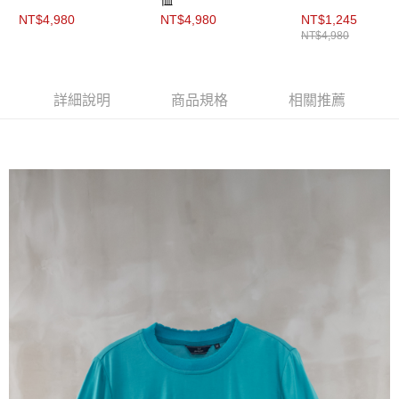
https://aftee.tw/terms/#terms3
NT$4,980
NT$4,980
NT$1,245
３．未成年的使用者請事先徵得法定代理人或監護人之同意方可使用
「AFTEE先享後付」，若未經同意申辦者引起之損失，本公司不負相關責
NT$4,980
任。
４．使用「AFTEE先享後付」時，將依據個別帳號之用戶狀況，依本公司即
時審查核予不同之上限額度；若仍有額度不足之情形，本公司將視審查結果
詳細說明
商品規格
相關推薦
請求用戶進行身份認證。
５．嚴禁一人註冊多個帳號或使用他人資訊註冊。若發現惡意使用之情形，
恩沛科技股份有限公司將有權停止該用戶之使用額度並採取法律行動。