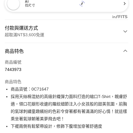
AI
找尺寸
付款與運送方式
超取滿NT$3,600免運
付款方式
商品特色
信用卡一次付款
商品編號
信用卡分期付款
7443973
3 期 0 利率 每期
NT$456
21家銀行
商品特色
合作金庫商業銀行
第一商業銀行
LINE Pay
商品貨號：0C71647
華南商業銀行
彰化商業銀行
採用天絲棉混紡的高級針織彈力面料打造的縮口T-Shirt，親膚舒
Apple Pay
上海商業儲蓄銀行
台北富邦商業銀行
國泰世華商業銀行
兆豐國際商業銀行
適，領口花瓣形收邊的羅紋細節注入小女孩般的甜美氛圍，前胸
街口支付
臺灣中小企業銀行
台中商業銀行
的氣球刺繡童趣繽紛的色彩令穿著都有著滿滿的好心情！就這樣
匯豐（台灣）商業銀行
華泰商業銀行
乘坐著氣球朝著美夢飛去吧！
AFTEE先享後付
聯邦商業銀行
遠東國際商業銀行
下襬兩側有鬆緊帶設計，修飾下腹增加穿著舒適度
相關說明
元大商業銀行
永豐商業銀行