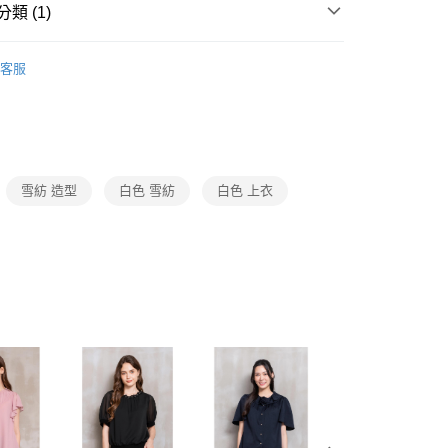
費通知簡訊後14天內，點擊此簡訊中的連結，可透過四大超商
0，滿NT$3,600(含以上)免運費
類 (1)
網路銀行／等多元方式進行付款，方視為交易完成。
：結帳手續完成當下不需立刻繳費，但若您需要取消訂單，請聯
 Collection｜5C早秋新品上市
2026 AW Catalog 秋冬
的店家。未經商家同意取消之訂單仍視為有效，需透過AFTEE
客服
繳納相關費用。
0，滿NT$3,600(含以上)免運費
否成功請以「AFTEE先享後付 」之結帳頁面顯示為準，若有關於
功／繳費後需取消欲退款等相關疑問，請聯繫「AFTEE先享後
(蘭嶼恕不配送)
援中心」
https://netprotections.freshdesk.com/support/home
00，滿NT$8,000(含以上)免運費
項】
市自取
恩沛科技股份有限公司提供之「AFTEE先享後付」服務完成之
雪紡 造型
白色 雪紡
白色 上衣
依本服務之必要範圍內提供個人資料，並將交易相關給付款項請
讓予恩沛科技股份有限公司。
個人資料處理事宜，請瀏覽以下網址：
ee.tw/terms/#terms3
年的使用者請事先徵得法定代理人或監護人之同意方可使用
E先享後付」，若未經同意申辦者引起之損失，本公司不負相關責
AFTEE先享後付」時，將依據個別帳號之用戶狀況，依本公司
核予不同之上限額度；若仍有額度不足之情形，本公司將視審查
用戶進行身份認證。
一人註冊多個帳號或使用他人資訊註冊。若發現惡意使用之情
科技股份有限公司將有權停止該用戶之使用額度並採取法律行