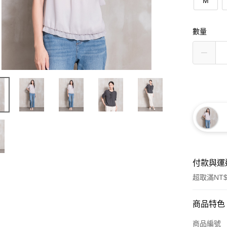
M
數量
付款與運
超取滿NT$
付款方式
商品特色
信用卡一
商品編號