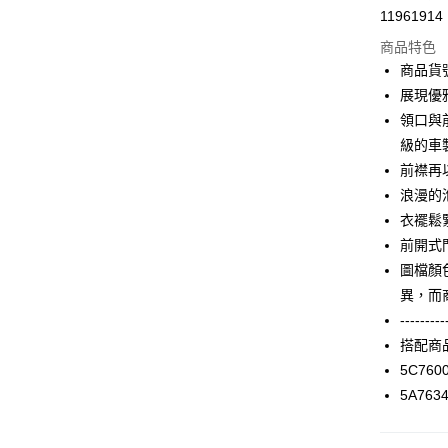
11961914
信用卡分
商品特色
3 期 
商品貨號
合作金
展現優
LINE Pay
華南商
領口與
Apple Pay
上海商
級的車
國泰世
前襟再
街口支付
臺灣中
浪漫的
匯豐（
AFTEE先
聯邦商
衣襬鬆
相關說明
元大商
前開式
【關於「A
玉山商
ATM付款
AFTEE
圖檔顏
台新國
便利好安
異，而
台灣樂
１．簡單
---------
２．便利
運送方式
３．安心
搭配商
付款後全家F
5C760
【「AFT
每筆NT$9
5A763
１．於結帳
付」結帳
付款後7-1
２．訂單