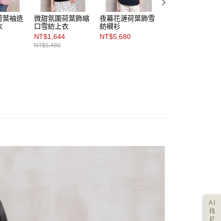
荷葉袖造
微甜氛圍荷葉飾縮
夜幕花漣荷葉飾雪
粉采幾何印花荷葉
衣
口雪紡上衣
紡襯衫
綴飾雪紡上衣
NT$1,644
NT$5,680
NT$1,370
NT$5,480
NT$5,480
AI
找
尺