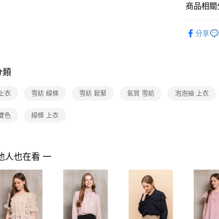
３．收到繳
每筆NT$9
商品相關分
／ATM／
※ 請注意
黑貓宅配
2026 AW
絡購買商品
分享
型錄商品
先享後付
每筆NT$9
※ 交易是
是否繳費成
離島宅配 
付客戶支
每筆NT$2
分類
【注意事
付款後門
１．透過由
上衣
雪紡 線條
雪紡 鬆緊
氣質 雪紡
泡泡袖 上衣
交易，需
免運費
求債權轉
雙色
線條 上衣
２．關於
https://aft
３．未成
「AFTE
任。
他人也在看 一
４．使用「
即時審查
結果請求
５．嚴禁
形，恩沛
動。