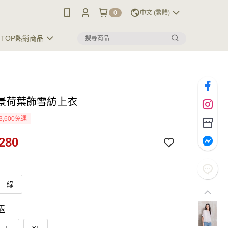
0
中文 (繁體)
TOP熱銷商品
景荷葉飾雪紡上衣
3,600免運
280
綠
表