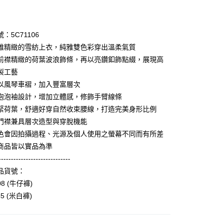
期付款
0 利率 每期
NT$1,760
21家銀行
：5C71106
庫商業銀行
第一商業銀行
雅精緻的雪紡上衣，純雅雙色彩穿出溫柔氣質
業銀行
彰化商業銀行
前襟精緻的荷葉波浪飾條，再以亮鑽釦飾點綴，展現高
業儲蓄銀行
台北富邦商業銀行
製工藝
華商業銀行
兆豐國際商業銀行
以風琴車褶，加入豐富層次
小企業銀行
台中商業銀行
泡泡袖設計，增加立體感，修飾手臂線條
台灣）商業銀行
華泰商業銀行
享後付
業銀行
遠東國際商業銀行
緊荷葉，舒適好穿自然收束腰線，打造完美身形比例
業銀行
永豐商業銀行
門襟兼具層次造型與穿脫機能
FTEE先享後付」】
業銀行
星展（台灣）商業銀行
先享後付是「在收到商品之後才付款」的支付方式。 讓您購物簡單
色會因拍攝過程、光源及個人使用之螢幕不同而有所差
際商業銀行
中國信託商業銀行
心！
商品皆以實品為準
天信用卡公司
：不需註冊會員、不需綁卡、不需儲值。
-----------------------------
：只要手機號碼，簡訊認證，即可結帳。
：先確認商品／服務後，再付款。
品貨號：
amilyMart取貨
08 (牛仔褲)
EE先享後付」結帳流程】
0，滿NT$3,600(含以上)免運費
45 (米白褲)
方式選擇「AFTEE先享後付」後，將跳轉至「AFTEE先享後
頁面，進行簡訊認證並確認金額後，即可完成結帳。
1取貨
成立數日內，您將收到繳費通知簡訊。