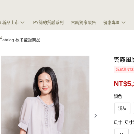
26 新品上市
PY簡約質感系列
官網獨家販售
優惠專區
W Catalog 秋冬型錄商品
雲霧風
超取滿NT$
NT$5,
顏色
淺灰
尺寸
尺寸