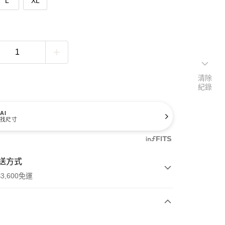
L
XL
清除
紀錄
AI
找尺寸
送方式
3,600免運
次付款