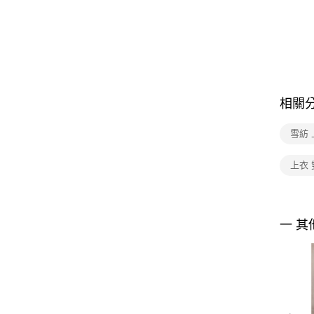
相關
雪紡 
上衣 
一 其