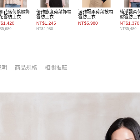
和花落荷葉綴飾
優雅態度荷葉飾領
漫雅飄柔荷葉披領
純淨飄柔
花雪紡上衣
雪紡上衣
雪紡上衣
型雪紡上
$1,420
NT$1,245
NT$5,980
NT$1,370
$5,680
NT$4,980
NT$5,480
說明
商品規格
相關推薦