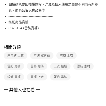
便利好安心！
台灣樂天信用卡公司
圖檔顏色會因拍攝過程、光源及個人使用之螢幕不同而有所差
１．簡單：不需註冊會員、不需綁卡、不需儲值。
運送方式
２．便利：只要手機號碼，簡訊認證，即可結帳。
異，而商品皆以實品為準
３．安心：先確認商品／服務後，再付款。
付款後全家FamilyMart取貨
--------------------------------------
每筆NT$90，滿NT$3,600(含以上)免運費
搭配商品貨號：
【「AFTEE先享後付」結帳流程】
１．於結帳方式選擇「AFTEE先享後付」後，將跳轉至「AFTEE先享後付」
5C76124 (雪紡寬褲)
付款後7-11取貨
結帳頁面，進行簡訊認證並確認金額後，即可完成結帳。
２．訂單成立數日內，您將收到繳費通知簡訊。
每筆NT$90，滿NT$3,600(含以上)免運費
３．收到繳費通知簡訊後14天內，點擊此簡訊中的連結，可透過四大超商／
ATM／網路銀行／等多元方式進行付款，方視為交易完成。
黑貓宅配
相關分類
※ 請注意：結帳手續完成當下不需立刻繳費，但若您需要取消訂單，請聯絡
每筆NT$90，滿NT$3,600(含以上)免運費
購買商品的店家。未經商家同意取消之訂單仍視為有效，需透過AFTEE先享
厚雪紡 上衣
雪紡 寬管褲
雪紡 上衣
後付繳納相關費用。
離島宅配 (蘭嶼恕不配送)
※ 交易是否成功請以「AFTEE先享後付 」之結帳頁面顯示為準，若有關於
是否繳費成功／繳費後需取消欲退款等相關疑問，請聯繫「AFTEE先享後付
雪紡 寬褲
雪紡 線條
上衣 輕鬆
雪紡 素材
每筆NT$200，滿NT$8,000(含以上)免運費
客戶支援中心」
https://netprotections.freshdesk.com/support/home
付款後門市自取
線條 寬褲
寬褲 上衣
藍色 雪紡
【注意事項】
１．透過由恩沛科技股份有限公司提供之「AFTEE先享後付」服務完成之交
免運費
易，需依本服務之必要範圍內提供個人資料，並將交易相關給付款項請求債
一 其他人也在看 一
權轉讓予恩沛科技股份有限公司。
２．關於個人資料處理事宜，請瀏覽以下網址：
https://aftee.tw/terms/#terms3
３．未成年的使用者請事先徵得法定代理人或監護人之同意方可使用