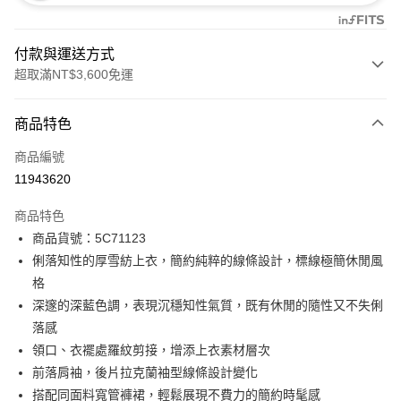
付款與運送方式
超取滿NT$3,600免運
付款方式
商品特色
信用卡一次付款
商品編號
信用卡分期付款
11943620
3 期 0 利率 每期
NT$1,826
21家銀行
商品特色
合作金庫商業銀行
第一商業銀行
LINE Pay
商品貨號：5C71123
華南商業銀行
彰化商業銀行
俐落知性的厚雪紡上衣，簡約純粹的線條設計，標線極簡休閒風
Apple Pay
上海商業儲蓄銀行
台北富邦商業銀行
國泰世華商業銀行
兆豐國際商業銀行
格
街口支付
臺灣中小企業銀行
台中商業銀行
深邃的深藍色調，表現沉穩知性氣質，既有休閒的隨性又不失俐
匯豐（台灣）商業銀行
華泰商業銀行
落感
AFTEE先享後付
聯邦商業銀行
遠東國際商業銀行
領口、衣襬處羅紋剪接，增添上衣素材層次
相關說明
元大商業銀行
永豐商業銀行
【關於「AFTEE先享後付」】
前落肩袖，後片拉克蘭袖型線條設計變化
玉山商業銀行
星展（台灣）商業銀行
ATM付款
AFTEE先享後付是「在收到商品之後才付款」的支付方式。 讓您購物簡單
搭配同面料寬管褲裙，輕鬆展現不費力的簡約時髦感
台新國際商業銀行
中國信託商業銀行