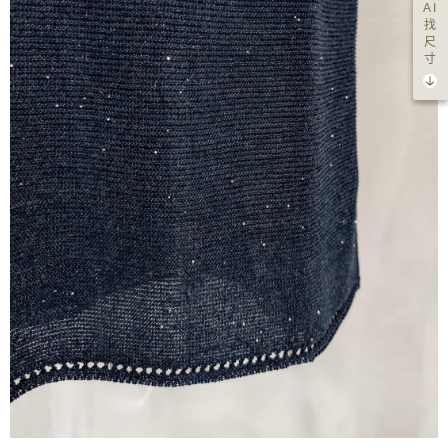
AI
找
尺
寸