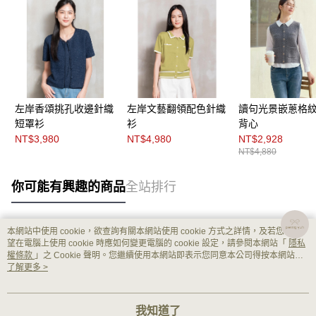
左岸香頌挑孔收邊針織
左岸文藝翻領配色針織
讀句光景嵌蔥格
短罩衫
衫
背心
NT$3,980
NT$4,980
NT$2,928
NT$4,880
你可能有興趣的商品
全站排行
本網站中使用 cookie，欲查詢有關本網站使用 cookie 方式之詳情，及若您不希
熱門標籤
望在電腦上使用 cookie 時應如何變更電腦的 cookie 設定，請參閱本網站「
隱私
權條款
」之 Cookie 聲明。您繼續使用本網站即表示您同意本公司得按本網站使
用條款之 Cookie 聲明使用 cookie。
了解更多 >
我知道了