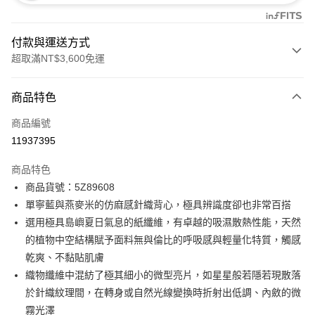
付款與運送方式
超取滿NT$3,600免運
付款方式
商品特色
信用卡一次付款
商品編號
信用卡分期付款
11937395
3 期 0 利率 每期
NT$793
21家銀行
商品特色
合作金庫商業銀行
第一商業銀行
LINE Pay
商品貨號：5Z89608
華南商業銀行
彰化商業銀行
單寧藍與燕麥米的仿麻感針織背心，極具辨識度卻也非常百搭
Apple Pay
上海商業儲蓄銀行
台北富邦商業銀行
國泰世華商業銀行
兆豐國際商業銀行
選用極具島嶼夏日氣息的紙纖維，有卓越的吸濕散熱性能，天然
街口支付
臺灣中小企業銀行
台中商業銀行
的植物中空結構賦予面料無與倫比的呼吸感與輕量化特質，觸感
匯豐（台灣）商業銀行
華泰商業銀行
乾爽、不黏貼肌膚
AFTEE先享後付
聯邦商業銀行
遠東國際商業銀行
織物纖維中混紡了極其細小的微型亮片，如星星般若隱若現散落
相關說明
元大商業銀行
永豐商業銀行
【關於「AFTEE先享後付」】
於針織紋理間，在轉身或自然光線變換時折射出低調、內斂的微
玉山商業銀行
星展（台灣）商業銀行
ATM付款
AFTEE先享後付是「在收到商品之後才付款」的支付方式。 讓您購物簡單
霧光澤
台新國際商業銀行
中國信託商業銀行