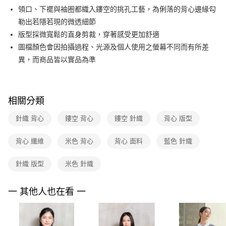
便利好安心！
台灣樂天信用卡公司
領口、下襬與袖圈都織入鏤空的挑孔工藝，為俐落的背心邊緣勾
１．簡單：不需註冊會員、不需綁卡、不需儲值。
運送方式
２．便利：只要手機號碼，簡訊認證，即可結帳。
勒出若隱若現的微透細節
３．安心：先確認商品／服務後，再付款。
付款後全家FamilyMart取貨
版型採微寬鬆的直身剪裁，穿著感受更加舒適
每筆NT$90，滿NT$3,600(含以上)免運費
圖檔顏色會因拍攝過程、光源及個人使用之螢幕不同而有所差
【「AFTEE先享後付」結帳流程】
１．於結帳方式選擇「AFTEE先享後付」後，將跳轉至「AFTEE先享後付」
異，而商品皆以實品為準
付款後7-11取貨
結帳頁面，進行簡訊認證並確認金額後，即可完成結帳。
２．訂單成立數日內，您將收到繳費通知簡訊。
每筆NT$90，滿NT$3,600(含以上)免運費
３．收到繳費通知簡訊後14天內，點擊此簡訊中的連結，可透過四大超商／
ATM／網路銀行／等多元方式進行付款，方視為交易完成。
黑貓宅配
相關分類
※ 請注意：結帳手續完成當下不需立刻繳費，但若您需要取消訂單，請聯絡
每筆NT$90，滿NT$3,600(含以上)免運費
購買商品的店家。未經商家同意取消之訂單仍視為有效，需透過AFTEE先享
針織 背心
鏤空 背心
鏤空 針織
背心 版型
後付繳納相關費用。
離島宅配 (蘭嶼恕不配送)
※ 交易是否成功請以「AFTEE先享後付 」之結帳頁面顯示為準，若有關於
是否繳費成功／繳費後需取消欲退款等相關疑問，請聯繫「AFTEE先享後付
背心 纖維
米色 背心
背心 面料
藍色 針織
每筆NT$200，滿NT$8,000(含以上)免運費
客戶支援中心」
https://netprotections.freshdesk.com/support/home
付款後門市自取
針織 版型
米色 針織
【注意事項】
１．透過由恩沛科技股份有限公司提供之「AFTEE先享後付」服務完成之交
免運費
易，需依本服務之必要範圍內提供個人資料，並將交易相關給付款項請求債
一 其他人也在看 一
權轉讓予恩沛科技股份有限公司。
２．關於個人資料處理事宜，請瀏覽以下網址：
https://aftee.tw/terms/#terms3
３．未成年的使用者請事先徵得法定代理人或監護人之同意方可使用