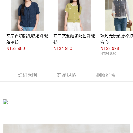
「AFTEE先享後付」，若未經同意申辦者引起之損失，本公司不負相關責
任。
４．使用「AFTEE先享後付」時，將依據個別帳號之用戶狀況，依本公司即
時審查核予不同之上限額度；若仍有額度不足之情形，本公司將視審查結果
請求用戶進行身份認證。
５．嚴禁一人註冊多個帳號或使用他人資訊註冊。若發現惡意使用之情形，
恩沛科技股份有限公司將有權停止該用戶之使用額度並採取法律行動。
左岸香頌挑孔收邊針織
左岸文藝翻領配色針織
讀句光景嵌蔥格
短罩衫
衫
背心
NT$3,980
NT$4,980
NT$2,928
NT$4,880
詳細說明
商品規格
相關推薦