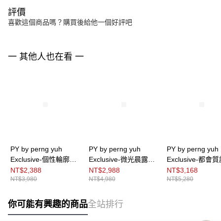
評價
喜歡這個商品嗎？購買後給他一個好評吧
一 其他人也在看 一
PY by perng yuh
PY by perng yuh
PY by perng yuh
Exclusive-個性輪廓側
Exclusive-微光晨露結
Exclusive-都會
開衩針織背心
刺繡引塔夏針織衫
飾針織外套
NT$2,388
NT$2,988
NT$3,168
NT$3,980
NT$4,980
NT$5,280
你可能有興趣的商品
全站排行