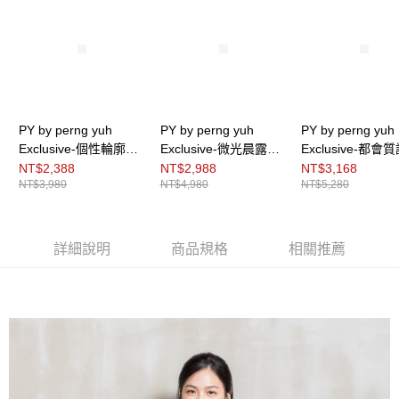
３．未成年的使用者請事先徵得法定代理人或監護人之同意方可使用
「AFTEE先享後付」，若未經同意申辦者引起之損失，本公司不負相關責
任。
４．使用「AFTEE先享後付」時，將依據個別帳號之用戶狀況，依本公司即
時審查核予不同之上限額度；若仍有額度不足之情形，本公司將視審查結果
請求用戶進行身份認證。
５．嚴禁一人註冊多個帳號或使用他人資訊註冊。若發現惡意使用之情形，
恩沛科技股份有限公司將有權停止該用戶之使用額度並採取法律行動。
PY by perng yuh
PY by perng yuh
PY by perng yuh
Exclusive-個性輪廓側
Exclusive-微光晨露結
Exclusive-都會
開衩針織背心
刺繡引塔夏針織衫
飾針織外套
NT$2,388
NT$2,988
NT$3,168
NT$3,980
NT$4,980
NT$5,280
詳細說明
商品規格
相關推薦