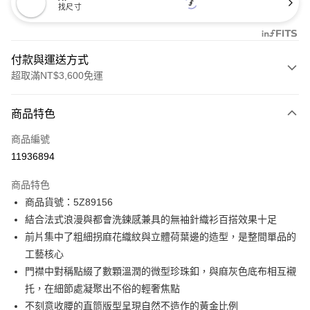
找尺寸
付款與運送方式
超取滿NT$3,600免運
付款方式
商品特色
信用卡一次付款
商品編號
信用卡分期付款
11936894
3 期 0 利率 每期
NT$1,426
21家銀行
商品特色
合作金庫商業銀行
第一商業銀行
LINE Pay
商品貨號：5Z89156
華南商業銀行
彰化商業銀行
結合法式浪漫與都會洗鍊感兼具的無袖針織衫百搭效果十足
Apple Pay
上海商業儲蓄銀行
台北富邦商業銀行
國泰世華商業銀行
兆豐國際商業銀行
前片集中了粗細拐麻花織紋與立體荷葉邊的造型，是整間單品的
街口支付
臺灣中小企業銀行
台中商業銀行
工藝核心
匯豐（台灣）商業銀行
華泰商業銀行
門襟中對稱點綴了數顆溫潤的微型珍珠釦，與麻灰色底布相互襯
AFTEE先享後付
聯邦商業銀行
遠東國際商業銀行
托，在細節處凝聚出不俗的輕奢焦點
相關說明
元大商業銀行
永豐商業銀行
【關於「AFTEE先享後付」】
不刻意收腰的直筒版型呈現自然不造作的黃金比例
玉山商業銀行
星展（台灣）商業銀行