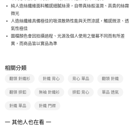
ATM付款
AFTEE先享後付是「在收到商品之後才付款」的支付方式。 讓您購物簡單
純人造絲纖維面料觸感細膩絲滑，自帶真絲般溫潤、高貴的絲霧
台新國際商業銀行
中國信託商業銀行
便利好安心！
台灣樂天信用卡公司
微光
１．簡單：不需註冊會員、不需綁卡、不需儲值。
運送方式
２．便利：只要手機號碼，簡訊認證，即可結帳。
人造絲纖維具備極佳的吸濕散熱性能與天然涼感，觸感微涼、透
３．安心：先確認商品／服務後，再付款。
付款後全家FamilyMart取貨
氣性極佳
每筆NT$90，滿NT$3,600(含以上)免運費
圖檔顏色會因拍攝過程、光源及個人使用之螢幕不同而有所差
【「AFTEE先享後付」結帳流程】
１．於結帳方式選擇「AFTEE先享後付」後，將跳轉至「AFTEE先享後付」
異，而商品皆以實品為準
付款後7-11取貨
結帳頁面，進行簡訊認證並確認金額後，即可完成結帳。
２．訂單成立數日內，您將收到繳費通知簡訊。
每筆NT$90，滿NT$3,600(含以上)免運費
３．收到繳費通知簡訊後14天內，點擊此簡訊中的連結，可透過四大超商／
ATM／網路銀行／等多元方式進行付款，方視為交易完成。
黑貓宅配
相關分類
※ 請注意：結帳手續完成當下不需立刻繳費，但若您需要取消訂單，請聯絡
每筆NT$90，滿NT$3,600(含以上)免運費
購買商品的店家。未經商家同意取消之訂單仍視為有效，需透過AFTEE先享
翻領 針織衫
針織 背心
背心 單品
翻領 針織
後付繳納相關費用。
離島宅配 (蘭嶼恕不配送)
※ 交易是否成功請以「AFTEE先享後付 」之結帳頁面顯示為準，若有關於
是否繳費成功／繳費後需取消欲退款等相關疑問，請聯繫「AFTEE先享後付
翻領 排釦
無袖 針織衫
排釦 背心
單品 透氣
每筆NT$200，滿NT$8,000(含以上)免運費
客戶支援中心」
https://netprotections.freshdesk.com/support/home
付款後門市自取
針織 單品
針織 門襟
【注意事項】
１．透過由恩沛科技股份有限公司提供之「AFTEE先享後付」服務完成之交
免運費
易，需依本服務之必要範圍內提供個人資料，並將交易相關給付款項請求債
一 其他人也在看 一
權轉讓予恩沛科技股份有限公司。
２．關於個人資料處理事宜，請瀏覽以下網址：
https://aftee.tw/terms/#terms3