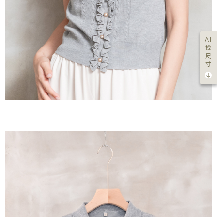
AI
找
尺
寸