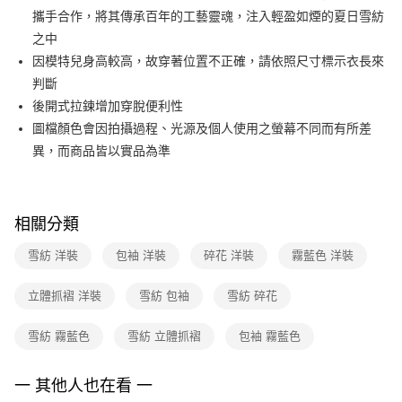
便利好安心！
台灣樂天信用卡公司
攜手合作，將其傳承百年的工藝靈魂，注入輕盈如煙的夏日雪紡
１．簡單：不需註冊會員、不需綁卡、不需儲值。
運送方式
２．便利：只要手機號碼，簡訊認證，即可結帳。
之中
３．安心：先確認商品／服務後，再付款。
付款後全家FamilyMart取貨
因模特兒身高較高，故穿著位置不正確，請依照尺寸標示衣長來
每筆NT$90，滿NT$3,600(含以上)免運費
判斷
【「AFTEE先享後付」結帳流程】
１．於結帳方式選擇「AFTEE先享後付」後，將跳轉至「AFTEE先享後付」
後開式拉鍊增加穿脫便利性
付款後7-11取貨
結帳頁面，進行簡訊認證並確認金額後，即可完成結帳。
圖檔顏色會因拍攝過程、光源及個人使用之螢幕不同而有所差
２．訂單成立數日內，您將收到繳費通知簡訊。
每筆NT$90，滿NT$3,600(含以上)免運費
３．收到繳費通知簡訊後14天內，點擊此簡訊中的連結，可透過四大超商／
異，而商品皆以實品為準
ATM／網路銀行／等多元方式進行付款，方視為交易完成。
黑貓宅配
※ 請注意：結帳手續完成當下不需立刻繳費，但若您需要取消訂單，請聯絡
每筆NT$90，滿NT$3,600(含以上)免運費
購買商品的店家。未經商家同意取消之訂單仍視為有效，需透過AFTEE先享
後付繳納相關費用。
相關分類
離島宅配 (蘭嶼恕不配送)
※ 交易是否成功請以「AFTEE先享後付 」之結帳頁面顯示為準，若有關於
是否繳費成功／繳費後需取消欲退款等相關疑問，請聯繫「AFTEE先享後付
每筆NT$200，滿NT$8,000(含以上)免運費
雪紡 洋裝
包袖 洋裝
碎花 洋裝
霧藍色 洋裝
客戶支援中心」
https://netprotections.freshdesk.com/support/home
付款後門市自取
【注意事項】
立體抓褶 洋裝
雪紡 包袖
雪紡 碎花
１．透過由恩沛科技股份有限公司提供之「AFTEE先享後付」服務完成之交
免運費
易，需依本服務之必要範圍內提供個人資料，並將交易相關給付款項請求債
雪紡 霧藍色
雪紡 立體抓褶
包袖 霧藍色
權轉讓予恩沛科技股份有限公司。
２．關於個人資料處理事宜，請瀏覽以下網址：
https://aftee.tw/terms/#terms3
一 其他人也在看 一
３．未成年的使用者請事先徵得法定代理人或監護人之同意方可使用