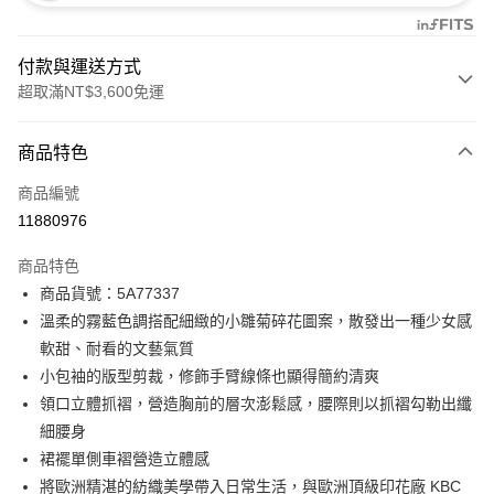
付款與運送方式
超取滿NT$3,600免運
付款方式
商品特色
信用卡一次付款
商品編號
信用卡分期付款
11880976
3 期 0 利率 每期
NT$2,760
21家銀行
商品特色
合作金庫商業銀行
第一商業銀行
LINE Pay
商品貨號：5A77337
華南商業銀行
彰化商業銀行
溫柔的霧藍色調搭配細緻的小雛菊碎花圖案，散發出一種少女感
Apple Pay
上海商業儲蓄銀行
台北富邦商業銀行
國泰世華商業銀行
兆豐國際商業銀行
軟甜、耐看的文藝氣質
街口支付
臺灣中小企業銀行
台中商業銀行
小包袖的版型剪裁，修飾手臂線條也顯得簡約清爽
匯豐（台灣）商業銀行
華泰商業銀行
領口立體抓褶，營造胸前的層次澎鬆感，腰際則以抓褶勾勒出纖
AFTEE先享後付
聯邦商業銀行
遠東國際商業銀行
細腰身
相關說明
元大商業銀行
永豐商業銀行
【關於「AFTEE先享後付」】
裙襬單側車褶營造立體感
玉山商業銀行
星展（台灣）商業銀行
ATM付款
AFTEE先享後付是「在收到商品之後才付款」的支付方式。 讓您購物簡單
將歐洲精湛的紡織美學帶入日常生活，與歐洲頂級印花廠 KBC
台新國際商業銀行
中國信託商業銀行