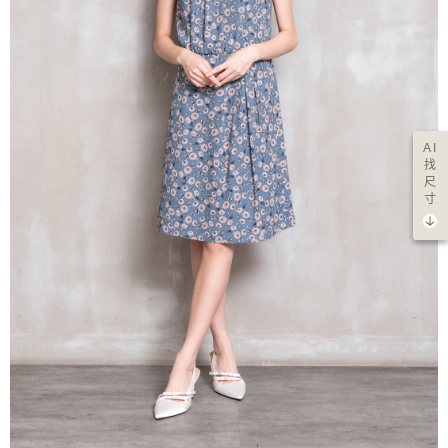
AI
找
尺
寸