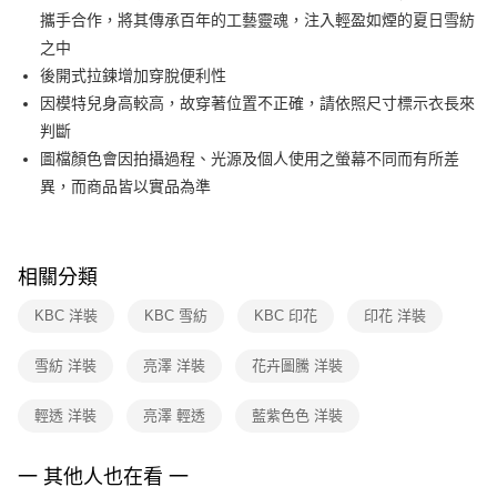
便利好安心！
台灣樂天信用卡公司
攜手合作，將其傳承百年的工藝靈魂，注入輕盈如煙的夏日雪紡
１．簡單：不需註冊會員、不需綁卡、不需儲值。
運送方式
２．便利：只要手機號碼，簡訊認證，即可結帳。
之中
３．安心：先確認商品／服務後，再付款。
付款後全家FamilyMart取貨
後開式拉鍊增加穿脫便利性
每筆NT$90，滿NT$3,600(含以上)免運費
因模特兒身高較高，故穿著位置不正確，請依照尺寸標示衣長來
【「AFTEE先享後付」結帳流程】
１．於結帳方式選擇「AFTEE先享後付」後，將跳轉至「AFTEE先享後付」
判斷
付款後7-11取貨
結帳頁面，進行簡訊認證並確認金額後，即可完成結帳。
圖檔顏色會因拍攝過程、光源及個人使用之螢幕不同而有所差
２．訂單成立數日內，您將收到繳費通知簡訊。
每筆NT$90，滿NT$3,600(含以上)免運費
３．收到繳費通知簡訊後14天內，點擊此簡訊中的連結，可透過四大超商／
異，而商品皆以實品為準
ATM／網路銀行／等多元方式進行付款，方視為交易完成。
黑貓宅配
※ 請注意：結帳手續完成當下不需立刻繳費，但若您需要取消訂單，請聯絡
每筆NT$90，滿NT$3,600(含以上)免運費
購買商品的店家。未經商家同意取消之訂單仍視為有效，需透過AFTEE先享
後付繳納相關費用。
相關分類
離島宅配 (蘭嶼恕不配送)
※ 交易是否成功請以「AFTEE先享後付 」之結帳頁面顯示為準，若有關於
是否繳費成功／繳費後需取消欲退款等相關疑問，請聯繫「AFTEE先享後付
每筆NT$200，滿NT$8,000(含以上)免運費
KBC 洋裝
KBC 雪紡
KBC 印花
印花 洋裝
客戶支援中心」
https://netprotections.freshdesk.com/support/home
付款後門市自取
【注意事項】
雪紡 洋裝
亮澤 洋裝
花卉圖騰 洋裝
１．透過由恩沛科技股份有限公司提供之「AFTEE先享後付」服務完成之交
免運費
易，需依本服務之必要範圍內提供個人資料，並將交易相關給付款項請求債
輕透 洋裝
亮澤 輕透
藍紫色色 洋裝
權轉讓予恩沛科技股份有限公司。
２．關於個人資料處理事宜，請瀏覽以下網址：
https://aftee.tw/terms/#terms3
一 其他人也在看 一
３．未成年的使用者請事先徵得法定代理人或監護人之同意方可使用