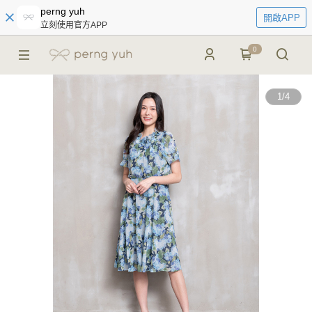
perng yuh
開啟APP
立刻使用官方APP
0
1
/
4