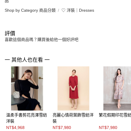
品
Shop by Category 商品分類
♡ 洋裝｜Dresses
評價
喜歡這個商品嗎？購買後給他一個好評吧
一 其他人也在看 一
溫柔手書剪花亮澤雪紡
亮麗心情荷葉飾雪紡洋
繁花假期印花雪
洋裝
裝
NT$4,968
NT$7,980
NT$7,980