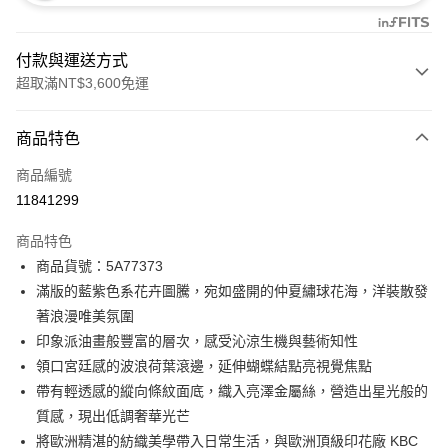
付款與運送方式
超取滿NT$3,600免運
付款方式
商品特色
信用卡一次付款
商品編號
信用卡分期付款
11841299
3 期 0 利率 每期
NT$2,893
21家銀行
商品特色
合作金庫商業銀行
第一商業銀行
LINE Pay
商品貨號：5A77373
華南商業銀行
彰化商業銀行
滿版的藍紫色系花卉圖騰，宛如盛開的仲夏繡球花海，洋裝散發
Apple Pay
上海商業儲蓄銀行
台北富邦商業銀行
國泰世華商業銀行
兆豐國際商業銀行
著浪漫唯美氛圍
街口支付
臺灣中小企業銀行
台中商業銀行
印象派油畫般豐富的層次，感受沁涼生機與藝術知性
匯豐（台灣）商業銀行
華泰商業銀行
領口宮廷感的波浪荷葉滾邊，延伸蝴蝶結點亮視覺焦點
AFTEE先享後付
聯邦商業銀行
遠東國際商業銀行
帶有輕透感的縱向條紋面底，織入亮澤金屬絲，營造出星光般的
相關說明
元大商業銀行
永豐商業銀行
【關於「AFTEE先享後付」】
質感，現出低調奢華光芒
玉山商業銀行
星展（台灣）商業銀行
ATM付款
AFTEE先享後付是「在收到商品之後才付款」的支付方式。 讓您購物簡單
將歐洲精湛的紡織美學帶入日常生活，與歐洲頂級印花廠 KBC
台新國際商業銀行
中國信託商業銀行