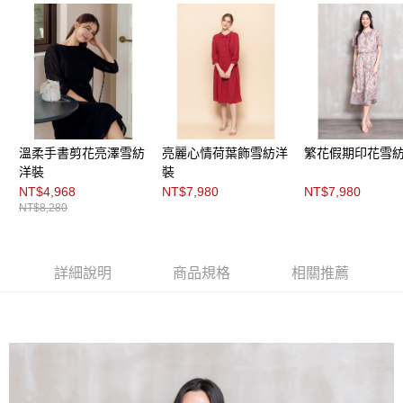
「AFTEE先享後付」，若未經同意申辦者引起之損失，本公司不負相關責
任。
４．使用「AFTEE先享後付」時，將依據個別帳號之用戶狀況，依本公司即
時審查核予不同之上限額度；若仍有額度不足之情形，本公司將視審查結果
請求用戶進行身份認證。
５．嚴禁一人註冊多個帳號或使用他人資訊註冊。若發現惡意使用之情形，
恩沛科技股份有限公司將有權停止該用戶之使用額度並採取法律行動。
溫柔手書剪花亮澤雪紡
亮麗心情荷葉飾雪紡洋
繁花假期印花雪
洋裝
裝
NT$4,968
NT$7,980
NT$7,980
NT$8,280
詳細說明
商品規格
相關推薦