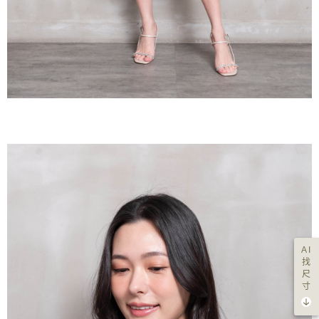
AI
找
尺
寸