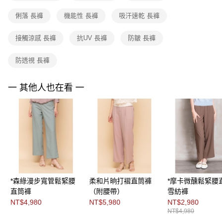
「AFTEE先享後付」，若未經同意申辦者引起之損失，本公司不負相關責
任。
俐落 長褲
機能性 長褲
吸汗速乾 長褲
４．使用「AFTEE先享後付」時，將依據個別帳號之用戶狀況，依本公司即
時審查核予不同之上限額度；若仍有額度不足之情形，本公司將視審查結果
接觸涼感 長褲
抗UV 長褲
防皺 長褲
請求用戶進行身份認證。
５．嚴禁一人註冊多個帳號或使用他人資訊註冊。若發現惡意使用之情形，
恩沛科技股份有限公司將有權停止該用戶之使用額度並採取法律行動。
防透視 長褲
一 其他人也在看 一
*森綠漫步寬管鬆緊腰
柔和片晌打褶直筒褲
*摩卡微醺鬆緊腰
直筒褲
（附腰帶）
雪紡褲
NT$4,980
NT$5,980
NT$2,980
NT$4,980