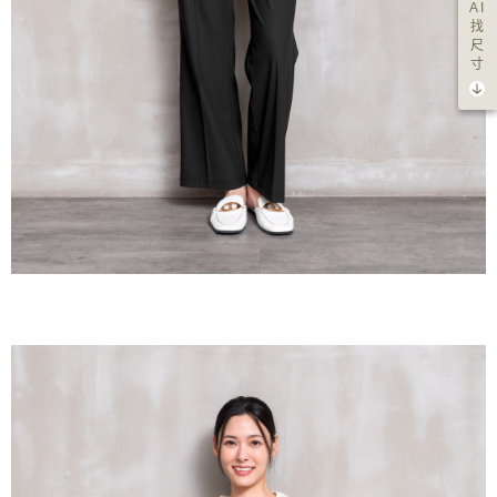
AI
找
尺
寸