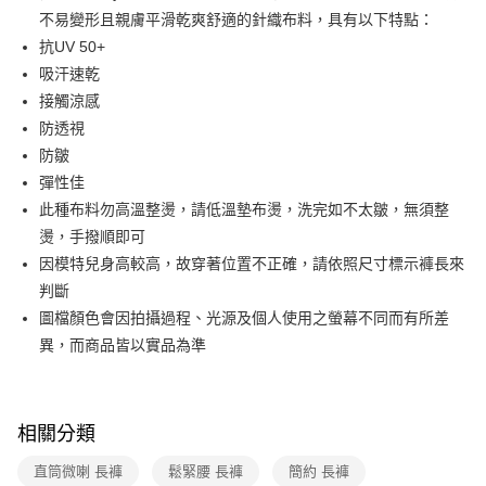
便利好安心！
台灣樂天信用卡公司
不易變形且親膚平滑乾爽舒適的針織布料，具有以下特點：
１．簡單：不需註冊會員、不需綁卡、不需儲值。
運送方式
２．便利：只要手機號碼，簡訊認證，即可結帳。
抗UV 50+
３．安心：先確認商品／服務後，再付款。
付款後全家FamilyMart取貨
吸汗速乾
每筆NT$90，滿NT$3,600(含以上)免運費
接觸涼感
【「AFTEE先享後付」結帳流程】
１．於結帳方式選擇「AFTEE先享後付」後，將跳轉至「AFTEE先享後付」
防透視
付款後7-11取貨
結帳頁面，進行簡訊認證並確認金額後，即可完成結帳。
防皺
２．訂單成立數日內，您將收到繳費通知簡訊。
每筆NT$90，滿NT$3,600(含以上)免運費
３．收到繳費通知簡訊後14天內，點擊此簡訊中的連結，可透過四大超商／
彈性佳
ATM／網路銀行／等多元方式進行付款，方視為交易完成。
黑貓宅配
此種布料勿高溫整燙，請低溫墊布燙，洗完如不太皺，無須整
※ 請注意：結帳手續完成當下不需立刻繳費，但若您需要取消訂單，請聯絡
燙，手撥順即可
每筆NT$90，滿NT$3,600(含以上)免運費
購買商品的店家。未經商家同意取消之訂單仍視為有效，需透過AFTEE先享
後付繳納相關費用。
因模特兒身高較高，故穿著位置不正確，請依照尺寸標示褲長來
離島宅配 (蘭嶼恕不配送)
※ 交易是否成功請以「AFTEE先享後付 」之結帳頁面顯示為準，若有關於
判斷
是否繳費成功／繳費後需取消欲退款等相關疑問，請聯繫「AFTEE先享後付
每筆NT$200，滿NT$8,000(含以上)免運費
客戶支援中心」
https://netprotections.freshdesk.com/support/home
圖檔顏色會因拍攝過程、光源及個人使用之螢幕不同而有所差
異，而商品皆以實品為準
付款後門市自取
【注意事項】
１．透過由恩沛科技股份有限公司提供之「AFTEE先享後付」服務完成之交
免運費
易，需依本服務之必要範圍內提供個人資料，並將交易相關給付款項請求債
權轉讓予恩沛科技股份有限公司。
相關分類
２．關於個人資料處理事宜，請瀏覽以下網址：
https://aftee.tw/terms/#terms3
直筒微喇 長褲
鬆緊腰 長褲
簡約 長褲
３．未成年的使用者請事先徵得法定代理人或監護人之同意方可使用