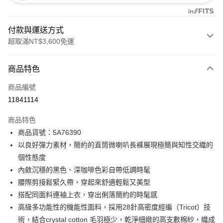
付款與運送方式
超取滿NT$3,600免運
付款方式
商品特色
信用卡一次付款
商品編號
信用卡分期付款
11841114
3 期 0 利率 每期
NT$1,826
21家銀行
商品特色
合作金庫商業銀行
第一商業銀行
LINE Pay
商品貨號：5A76390
華南商業銀行
彰化商業銀行
以良好彈力素材，簡約的直筒微喇叭長褲展現極簡與知性交織的
Apple Pay
上海商業儲蓄銀行
台北富邦商業銀行
國泰世華商業銀行
兆豐國際商業銀行
個性態度
街口支付
臺灣中小企業銀行
台中商業銀行
內斂沉穩的黑色、深咖啡色彩自帶低調時髦
匯豐（台灣）商業銀行
華泰商業銀行
腰際剪接鬆緊久帶，穿起來舒適輕鬆又美型
AFTEE先享後付
聯邦商業銀行
遠東國際商業銀行
搭配同面料連袖上衣，穿出俐落簡約的時髦感
相關說明
元大商業銀行
永豐商業銀行
【關於「AFTEE先享後付」】
高級多功能性的機能性面料，採用28針高密度經編（Tricot）技
玉山商業銀行
星展（台灣）商業銀行
ATM付款
AFTEE先享後付是「在收到商品之後才付款」的支付方式。 讓您購物簡單
術，結合crystal cotton 毛羽極少，乾淨細緻的高支數棉紗，織成
台新國際商業銀行
中國信託商業銀行