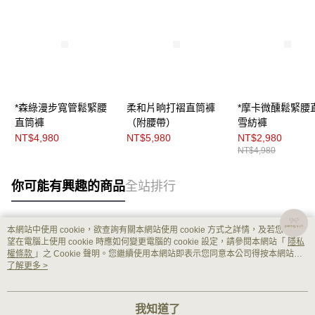
*森綠漫步寬管鬆緊腰
柔和片晌打褶直筒褲
*摩卡微醺鬆緊腰
直筒褲
（附腰帶）
雪紡褲
NT$4,980
NT$5,980
NT$2,980
NT$4,980
你可能有興趣的商品
全站排行
本網站中使用 cookie，欲查詢有關本網站使用 cookie 方式之詳情，及若您不希
熱門標籤
望在電腦上使用 cookie 時應如何變更電腦的 cookie 設定，請參閱本網站「
隱私
權條款
」之 Cookie 聲明。您繼續使用本網站即表示您同意本公司得按本網站使
用條款之 Cookie 聲明使用 cookie。
了解更多 >
我知道了