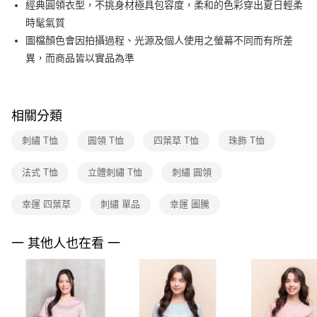
經典圓領衣型，不挑身材極具包容度，柔和的色彩穿出夏日輕柔
台新國際商業銀行
中國信託商業銀行
便利好安心！
台灣樂天信用卡公司
時髦氣質
１．簡單：不需註冊會員、不需綁卡、不需儲值。
運送方式
２．便利：只要手機號碼，簡訊認證，即可結帳。
圖檔顏色會因拍攝過程、光源及個人使用之螢幕不同而有所差
３．安心：先確認商品／服務後，再付款。
付款後全家FamilyMart取貨
異，而商品皆以實品為準
每筆NT$90，滿NT$3,600(含以上)免運費
【「AFTEE先享後付」結帳流程】
１．於結帳方式選擇「AFTEE先享後付」後，將跳轉至「AFTEE先享後付」
付款後7-11取貨
結帳頁面，進行簡訊認證並確認金額後，即可完成結帳。
相關分類
２．訂單成立數日內，您將收到繳費通知簡訊。
每筆NT$90，滿NT$3,600(含以上)免運費
３．收到繳費通知簡訊後14天內，點擊此簡訊中的連結，可透過四大超商／
ATM／網路銀行／等多元方式進行付款，方視為交易完成。
刺繡 T恤
圓領 T恤
四葉草 T恤
珠飾 T恤
黑貓宅配
※ 請注意：結帳手續完成當下不需立刻繳費，但若您需要取消訂單，請聯絡
每筆NT$90，滿NT$3,600(含以上)免運費
購買商品的店家。未經商家同意取消之訂單仍視為有效，需透過AFTEE先享
法式 T恤
立體刺繡 T恤
刺繡 圓領
後付繳納相關費用。
離島宅配 (蘭嶼恕不配送)
※ 交易是否成功請以「AFTEE先享後付 」之結帳頁面顯示為準，若有關於
是否繳費成功／繳費後需取消欲退款等相關疑問，請聯繫「AFTEE先享後付
幸運 四葉草
刺繡 單品
幸運 圖騰
每筆NT$200，滿NT$8,000(含以上)免運費
客戶支援中心」
https://netprotections.freshdesk.com/support/home
付款後門市自取
一 其他人也在看 一
【注意事項】
１．透過由恩沛科技股份有限公司提供之「AFTEE先享後付」服務完成之交
免運費
易，需依本服務之必要範圍內提供個人資料，並將交易相關給付款項請求債
權轉讓予恩沛科技股份有限公司。
２．關於個人資料處理事宜，請瀏覽以下網址：
https://aftee.tw/terms/#terms3