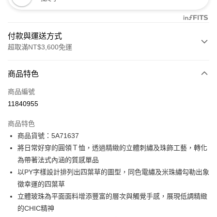
付款與運送方式
超取滿NT$3,600免運
付款方式
商品特色
信用卡一次付款
商品編號
信用卡分期付款
11840955
3 期 0 利率 每期
NT$993
21家銀行
商品特色
合作金庫商業銀行
第一商業銀行
LINE Pay
商品貨號：5A71637
華南商業銀行
彰化商業銀行
將日常好穿的圓領Ｔ恤，透過精緻的立體刺繡及珠飾工藝，轉化
Apple Pay
上海商業儲蓄銀行
台北富邦商業銀行
國泰世華商業銀行
兆豐國際商業銀行
為帶著法式內涵的質感單品
街口支付
臺灣中小企業銀行
台中商業銀行
以PY字樣設計排列出四葉草的圖型，同色電繡及米珠繡勾勒出象
匯豐（台灣）商業銀行
華泰商業銀行
徵幸運的四葉草
AFTEE先享後付
聯邦商業銀行
遠東國際商業銀行
立體玻珠為平面面料增添豐富的層次與觸覺手感，展現低調精緻
相關說明
元大商業銀行
永豐商業銀行
【關於「AFTEE先享後付」】
的CHIC精神
玉山商業銀行
星展（台灣）商業銀行
ATM付款
AFTEE先享後付是「在收到商品之後才付款」的支付方式。 讓您購物簡單