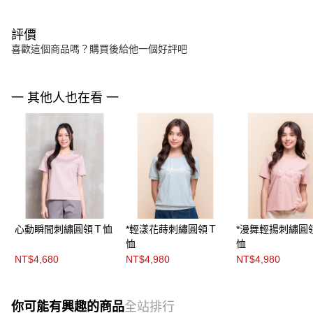
評價
喜歡這個商品嗎？購買後給他一個好評吧
一 其他人也在看 一
心動瞬間刺繡圓領Ｔ恤
*輕漾花蒔刺繡圓領Ｔ
*漫舞輕揚刺繡圓
恤
恤
NT$4,680
NT$4,980
NT$4,980
你可能有興趣的商品
全站排行