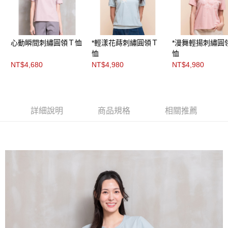
３．未成年的使用者請事先徵得法定代理人或監護人之同意方可使用
「AFTEE先享後付」，若未經同意申辦者引起之損失，本公司不負相關責
任。
４．使用「AFTEE先享後付」時，將依據個別帳號之用戶狀況，依本公司即
時審查核予不同之上限額度；若仍有額度不足之情形，本公司將視審查結果
心動瞬間刺繡圓領Ｔ恤
*輕漾花蒔刺繡圓領Ｔ
*漫舞輕揚刺繡圓
請求用戶進行身份認證。
恤
恤
５．嚴禁一人註冊多個帳號或使用他人資訊註冊。若發現惡意使用之情形，
NT$4,680
NT$4,980
NT$4,980
恩沛科技股份有限公司將有權停止該用戶之使用額度並採取法律行動。
詳細說明
商品規格
相關推薦