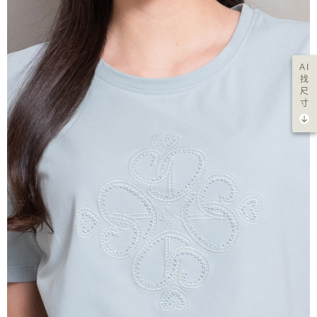
AI
找
尺
寸