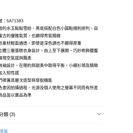
期付款
0 利率 每期
NT$1,760
21家銀行
：5A71383
庫商業銀行
第一商業銀行
甜的水玉點點雪紡，黑底搭配白色小圓點規則排列，自
業銀行
彰化商業銀行
復古的優雅氣質，也顯得秀氣精緻
業儲蓄銀行
台北富邦商業銀行
紡素材輕盈通透，即使是深色調也不顯得厚重
華商業銀行
兆豐國際商業銀行
立體三層蛋糕衣身設計，由上至下展開，巧妙修飾腰腹
小企業銀行
台中商業銀行
展現空氣感與飄柔
台灣）商業銀行
華泰商業銀行
享後付
業銀行
遠東國際商業銀行
無袖設計，在簡約與甜美中取得平衡，小襯衫領及精緻
業銀行
永豐商業銀行
加入知性感
FTEE先享後付」】
業銀行
星展（台灣）商業銀行
先享後付是「在收到商品之後才付款」的支付方式。 讓您購物簡單
門襟兼具層次造型與穿脫機能
際商業銀行
中國信託商業銀行
心！
色會因拍攝過程、光源及個人使用之螢幕不同而有所差
天信用卡公司
：不需註冊會員、不需綁卡、不需儲值。
商品皆以實品為準
：只要手機號碼，簡訊認證，即可結帳。
：先確認商品／服務後，再付款。
amilyMart取貨
EE先享後付」結帳流程】
類 (3)
0，滿NT$3,600(含以上)免運費
方式選擇「AFTEE先享後付」後，將跳轉至「AFTEE先享後
頁面，進行簡訊認證並確認金額後，即可完成結帳。
Collection｜5A春夏新品
2026 SS Catalog 春夏型錄商
1取貨
成立數日內，您將收到繳費通知簡訊。
客服