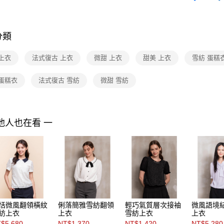
３．收到繳
每筆NT$9
／ATM／
Shop by 
※ 請注意
黑貓宅配
絡購買商品
NEW IN
分類
先享後付
每筆NT$9
※ 交易是
是否繳費成
離島宅配 
上衣
法式復古 上衣
微甜 上衣
甜美 上衣
雪紡 蛋糕
付客戶支
每筆NT$2
 蛋糕衣
法式復古 雪紡
微甜 雪紡
【注意事
付款後門
１．透過由
交易，需
免運費
求債權轉
２．關於
他人也在看 一
https://aft
３．未成
「AFTE
任。
４．使用「
即時審查
結果請求
５．嚴禁
形，恩沛
恬微風翻領橫紋
俐落簡雅雪紡翻領
輕巧氣質層次接袖
微風語境
動。
紡上衣
上衣
雪紡上衣
上衣
$5,680
NT$1,370
NT$1,420
NT$5,280