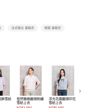
費通知簡訊後14天內，點擊此簡訊中的連結，可透過四大超商
0，滿NT$3,600(含以上)免運費
網路銀行／等多元方式進行付款，方視為交易完成。
Category 商品分類
♡ 上衣｜Tops
：結帳手續完成當下不需立刻繳費，但若您需要取消訂單，請聯
的店家。未經商家同意取消之訂單仍視為有效，需透過AFTEE
✨主題精選系列
沐光裡的法式步調
繳納相關費用。
0，滿NT$3,600(含以上)免運費
否成功請以「AFTEE先享後付 」之結帳頁面顯示為準，若有關於
功／繳費後需取消欲退款等相關疑問，請聯繫「AFTEE先享後
(蘭嶼恕不配送)
衣
法式復古 蛋糕衣
微甜 蛋糕衣
援中心」
https://netprotections.freshdesk.com/support/home
00，滿NT$8,000(含以上)免運費
項】
市自取
恩沛科技股份有限公司提供之「AFTEE先享後付」服務完成之
依本服務之必要範圍內提供個人資料，並將交易相關給付款項請
讓予恩沛科技股份有限公司。
個人資料處理事宜，請瀏覽以下網址：
ee.tw/terms/#terms3
年的使用者請事先徵得法定代理人或監護人之同意方可使用
E先享後付」，若未經同意申辦者引起之損失，本公司不負相關責
AFTEE先享後付」時，將依據個別帳號之用戶狀況，依本公司
核予不同之上限額度；若仍有額度不足之情形，本公司將視審查
用戶進行身份認證。
一人註冊多個帳號或使用他人資訊註冊。若發現惡意使用之情
科技股份有限公司將有權停止該用戶之使用額度並採取法律行
結飾雪紡
悠然雅緻翻領刺繡
浮光花園翻領印花
河畔午茶褶飾領雪
雪紡上衣
雪紡上衣
紡上衣
NT$2,094
NT$5,680
NT$5,780