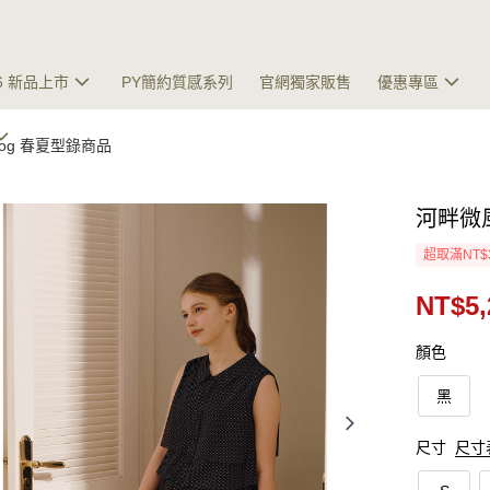
26 新品上市
PY簡約質感系列
官網獨家販售
優惠專區
talog 春夏型錄商品
河畔微
超取滿NT$
NT$5,
顏色
黑
尺寸
尺寸