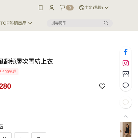
0
中文 (繁體)
TOP熱銷商品
風翻領層次雪紡上衣
3,600免運
280
表