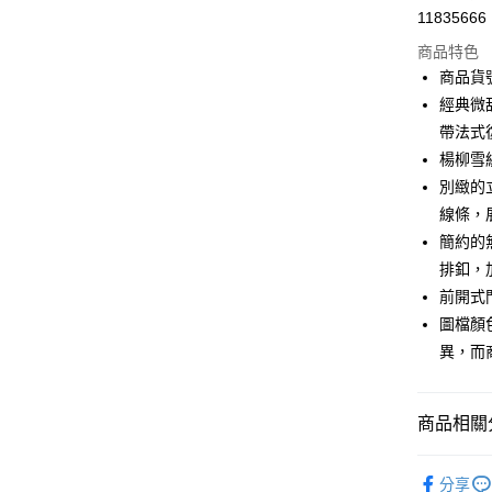
11835666
信用卡分
商品特色
3 期 
商品貨號
合作金
經典微
LINE Pay
華南商
帶法式
Apple Pay
上海商
楊柳雪
國泰世
別緻的
街口支付
臺灣中
線條，
匯豐（
AFTEE先
聯邦商
簡約的
相關說明
元大商
排釦，
【關於「A
玉山商
ATM付款
AFTEE
前開式
台新國
便利好安
圖檔顏
台灣樂
１．簡單
異，而
２．便利
運送方式
３．安心
付款後全家F
【「AFT
商品相關分
每筆NT$9
１．於結帳
付」結帳
2026 SS 
付款後7-1
２．訂單
分享
品