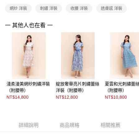
「AFTEE先享後付」，若未經同意申辦者引起之損失，本公司不負相關責
任。
網紗 洋裝
刺繡 洋裝
收腰 洋裝
透膚感 洋裝
４．使用「AFTEE先享後付」時，將依據個別帳號之用戶狀況，依本公司即
時審查核予不同之上限額度；若仍有額度不足之情形，本公司將視審查結果
請求用戶進行身份認證。
一 其他人也在看 一
５．嚴禁一人註冊多個帳號或使用他人資訊註冊。若發現惡意使用之情形，
恩沛科技股份有限公司將有權停止該用戶之使用額度並採取法律行動。
淺柔漫美網紗刺繡洋裝
綻放奢華亮片刺繡蕾絲
夏雲和光刺繡蕾
（附腰帶）
洋裝（附腰帶）
（附腰帶）
NT$14,800
NT$12,800
NT$10,800
詳細說明
商品規格
相關推薦