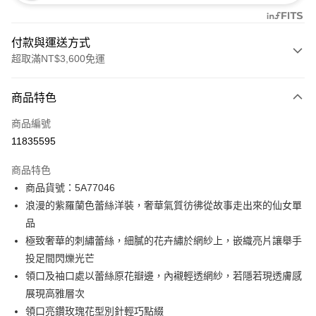
付款與運送方式
超取滿NT$3,600免運
付款方式
商品特色
信用卡一次付款
商品編號
信用卡分期付款
11835595
3 期 0 利率 每期
NT$4,600
21家銀行
商品特色
合作金庫商業銀行
第一商業銀行
LINE Pay
商品貨號：5A77046
華南商業銀行
彰化商業銀行
浪漫的紫羅蘭色蕾絲洋裝，奢華氣質彷彿從故事走出來的仙女單
Apple Pay
上海商業儲蓄銀行
台北富邦商業銀行
國泰世華商業銀行
兆豐國際商業銀行
品
街口支付
臺灣中小企業銀行
台中商業銀行
極致奢華的刺繡蕾絲，細膩的花卉繡於網紗上，嵌織亮片讓舉手
匯豐（台灣）商業銀行
華泰商業銀行
投足間閃爍光芒
AFTEE先享後付
聯邦商業銀行
遠東國際商業銀行
領口及袖口處以蕾絲原花瓣邊，內襯輕透網紗，若隱若現透膚感
相關說明
元大商業銀行
永豐商業銀行
【關於「AFTEE先享後付」】
展現高雅層次
玉山商業銀行
星展（台灣）商業銀行
ATM付款
AFTEE先享後付是「在收到商品之後才付款」的支付方式。 讓您購物簡單
領口亮鑽玫瑰花型別針輕巧點綴
台新國際商業銀行
中國信託商業銀行