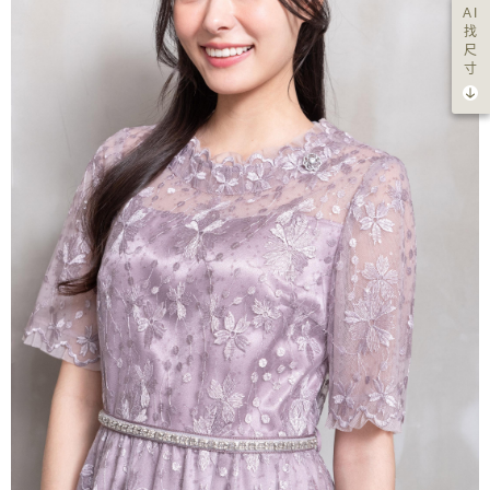
AI
找
尺
寸