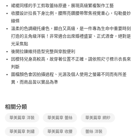
便利好安心！
台灣樂天信用卡公司
裙襬同樣的手工剪取蕾絲原邊，展現高級繁複製作工藝
１．簡單：不需註冊會員、不需綁卡、不需儲值。
運送方式
２．便利：只要手機號碼，簡訊認證，即可結帳。
收腰設計拉長下身比例，腰際亮鑽腰帶聚焦視覺重心，勾勒曼妙
３．安心：先確認商品／服務後，再付款。
付款後全家FamilyMart取貨
線條
每筆NT$90，滿NT$3,600(含以上)免運費
溫柔的色調襯托膚色，顯白又高級，是一件專為生命中重要時刻
【「AFTEE先享後付」結帳流程】
１．於結帳方式選擇「AFTEE先享後付」後，將跳轉至「AFTEE先享後付」
打造的主角級洋裝！非常適合出席婚禮盛宴、正式酒會，絕對是
付款後7-11取貨
結帳頁面，進行簡訊認證並確認金額後，即可完成結帳。
光采焦點
２．訂單成立數日內，您將收到繳費通知簡訊。
每筆NT$90，滿NT$3,600(含以上)免運費
３．收到繳費通知簡訊後14天內，點擊此簡訊中的連結，可透過四大超商／
後開拉鍊維持造型完整與穿脫便利
ATM／網路銀行／等多元方式進行付款，方視為交易完成。
黑貓宅配
因模特兒身高較高，故穿著位置不正確，請依照尺寸標示衣長來
※ 請注意：結帳手續完成當下不需立刻繳費，但若您需要取消訂單，請聯絡
判斷
每筆NT$90，滿NT$3,600(含以上)免運費
購買商品的店家。未經商家同意取消之訂單仍視為有效，需透過AFTEE先享
後付繳納相關費用。
圖檔顏色會因拍攝過程、光源及個人使用之螢幕不同而有所差
離島宅配 (蘭嶼恕不配送)
※ 交易是否成功請以「AFTEE先享後付 」之結帳頁面顯示為準，若有關於
異，而商品皆以實品為準
是否繳費成功／繳費後需取消欲退款等相關疑問，請聯繫「AFTEE先享後付
每筆NT$200，滿NT$8,000(含以上)免運費
客戶支援中心」
https://netprotections.freshdesk.com/support/home
付款後門市自取
【注意事項】
１．透過由恩沛科技股份有限公司提供之「AFTEE先享後付」服務完成之交
免運費
相關分類
易，需依本服務之必要範圍內提供個人資料，並將交易相關給付款項請求債
權轉讓予恩沛科技股份有限公司。
華美篇章 洋裝
華美篇章 蕾絲
華美篇章 網紗
２．關於個人資料處理事宜，請瀏覽以下網址：
https://aftee.tw/terms/#terms3
華美篇章 刺繡
華美篇章 收腰
蕾絲 洋裝
３．未成年的使用者請事先徵得法定代理人或監護人之同意方可使用