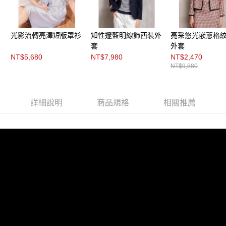
「AFTEE先享後付」，若未經同意申辦者引起之損失，本公司不負相關責
任。
４．使用「AFTEE先享後付」時，將依據個別帳號之用戶狀況，依本公司即
時審查核予不同之上限額度；若仍有額度不足之情形，本公司將視審查結果
光影流轉亮澤短版罩衫
知性邃藍明線飾西裝外
亮采悠光嵌蔥格
請求用戶進行身份認證。
套
外套
５．嚴禁一人註冊多個帳號或使用他人資訊註冊。若發現惡意使用之情形，
NT$5,680
NT$7,980
NT$2,470
恩沛科技股份有限公司將有權停止該用戶之使用額度並採取法律行動。
NT$9,880
詳細說明
商品規格
相關推薦