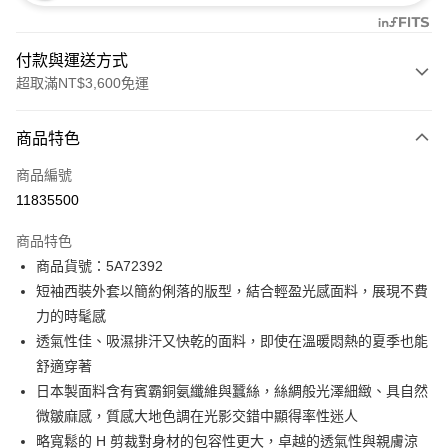
付款與運送方式
超取滿NT$3,600免運
付款方式
商品特色
信用卡一次付款
商品編號
信用卡分期付款
11835500
3 期 0 利率 每期
NT$2,293
21家銀行
商品特色
合作金庫商業銀行
第一商業銀行
LINE Pay
商品貨號：5A72392
華南商業銀行
彰化商業銀行
短袖西裝外套以簡約俐落的版型，結合輕盈光感面料，展現不費
Apple Pay
上海商業儲蓄銀行
台北富邦商業銀行
國泰世華商業銀行
兆豐國際商業銀行
力的時髦感
街口支付
臺灣中小企業銀行
台中商業銀行
透氣性佳、吸濕排汗又快乾的面料，即使在溫暖悶熱的夏季也能
匯豐（台灣）商業銀行
華泰商業銀行
舒適穿著
AFTEE先享後付
聯邦商業銀行
遠東國際商業銀行
日本製面料含有賓霸銅氨纖維與蠶絲，絲綢般光澤細緻、具自然
相關說明
元大商業銀行
永豐商業銀行
【關於「AFTEE先享後付」】
微皺麻感，質感大地色調在光影交錯中顯得率性迷人
玉山商業銀行
星展（台灣）商業銀行
ATM付款
AFTEE先享後付是「在收到商品之後才付款」的支付方式。 讓您購物簡單
略寬鬆的 H 剪裁對身材的包容性更大，卓越的透氣性與親膚涼
台新國際商業銀行
中國信託商業銀行