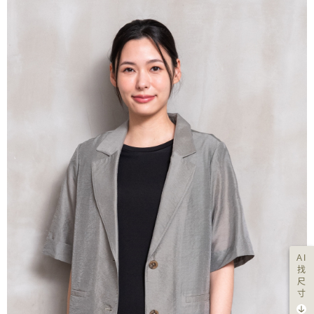
AI
找
尺
寸