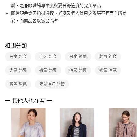
便利好安心！
台灣樂天信用卡公司
感，是兼顧職場專業度與夏日舒適度的完美單品
１．簡單：不需註冊會員、不需綁卡、不需儲值。
運送方式
２．便利：只要手機號碼，簡訊認證，即可結帳。
圖檔顏色會因拍攝過程、光源及個人使用之螢幕不同而有所差
３．安心：先確認商品／服務後，再付款。
付款後全家FamilyMart取貨
異，而商品皆以實品為準
每筆NT$90，滿NT$3,600(含以上)免運費
【「AFTEE先享後付」結帳流程】
１．於結帳方式選擇「AFTEE先享後付」後，將跳轉至「AFTEE先享後付」
付款後7-11取貨
結帳頁面，進行簡訊認證並確認金額後，即可完成結帳。
相關分類
２．訂單成立數日內，您將收到繳費通知簡訊。
每筆NT$90，滿NT$3,600(含以上)免運費
３．收到繳費通知簡訊後14天內，點擊此簡訊中的連結，可透過四大超商／
ATM／網路銀行／等多元方式進行付款，方視為交易完成。
日本 外套
西裝 外套
日本 短袖
輕盈 外套
黑貓宅配
※ 請注意：結帳手續完成當下不需立刻繳費，但若您需要取消訂單，請聯絡
每筆NT$90，滿NT$3,600(含以上)免運費
購買商品的店家。未經商家同意取消之訂單仍視為有效，需透過AFTEE先享
光感 外套
透氣 外套
涼感 外套
透氣 涼感
後付繳納相關費用。
離島宅配 (蘭嶼恕不配送)
※ 交易是否成功請以「AFTEE先享後付 」之結帳頁面顯示為準，若有關於
是否繳費成功／繳費後需取消欲退款等相關疑問，請聯繫「AFTEE先享後付
輕盈 透氣
吸濕排汗 外套
每筆NT$200，滿NT$8,000(含以上)免運費
客戶支援中心」
https://netprotections.freshdesk.com/support/home
付款後門市自取
一 其他人也在看 一
【注意事項】
１．透過由恩沛科技股份有限公司提供之「AFTEE先享後付」服務完成之交
免運費
易，需依本服務之必要範圍內提供個人資料，並將交易相關給付款項請求債
權轉讓予恩沛科技股份有限公司。
２．關於個人資料處理事宜，請瀏覽以下網址：
https://aftee.tw/terms/#terms3
３．未成年的使用者請事先徵得法定代理人或監護人之同意方可使用