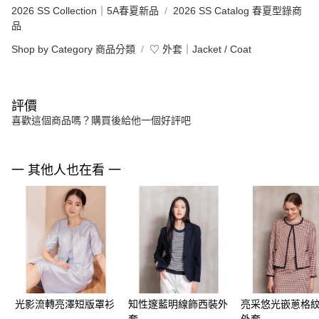
2026 SS Collection｜5A春夏新品
2026 SS Catalog 春夏型錄商
品
Shop by Category 商品分類
♡ 外套｜Jacket / Coat
評價
喜歡這個商品嗎？購買後給他一個好評吧
一 其他人也在看 一
光影流轉亮澤短版罩衫
知性邃藍明線飾西裝外
亮采悠光嵌蔥格
套
外套