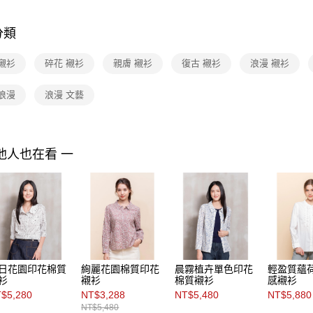
３．收到繳
Shop by 
每筆NT$9
／ATM／
※ 請注意
分類
黑貓宅配
絡購買商品
先享後付
每筆NT$9
襯衫
碎花 襯衫
親膚 襯衫
復古 襯衫
浪漫 襯衫
※ 交易是
是否繳費成
離島宅配 
付客戶支
浪漫
浪漫 文藝
每筆NT$2
【注意事
付款後門
１．透過由
交易，需
免運費
求債權轉
他人也在看 一
２．關於
https://aft
３．未成
「AFTE
任。
４．使用「
即時審查
結果請求
５．嚴禁
日花園印花棉質
絢麗花園棉質印花
晨霧植卉單色印花
輕盈質蘊
形，恩沛
衫
襯衫
棉質襯衫
感襯衫
動。
$5,280
NT$3,288
NT$5,480
NT$5,880
NT$5,480