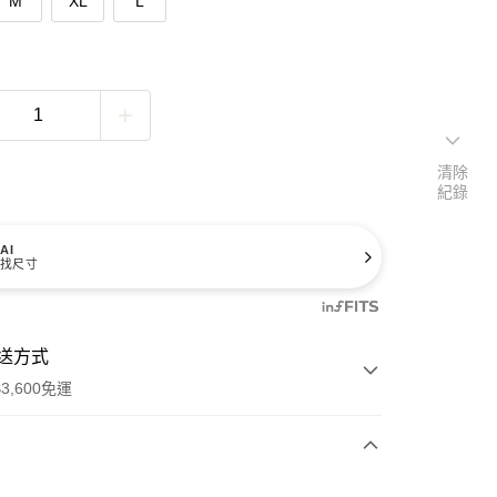
M
XL
L
清除
紀錄
AI
找尺寸
送方式
3,600免運
次付款