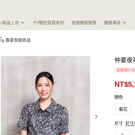
26 新品上市
PY簡約質感系列
官網獨家販售
優惠專區
talog 春夏型錄商品
仲夏夜
超取滿NT$
NT$5,
顏色
藍花
尺寸
尺寸