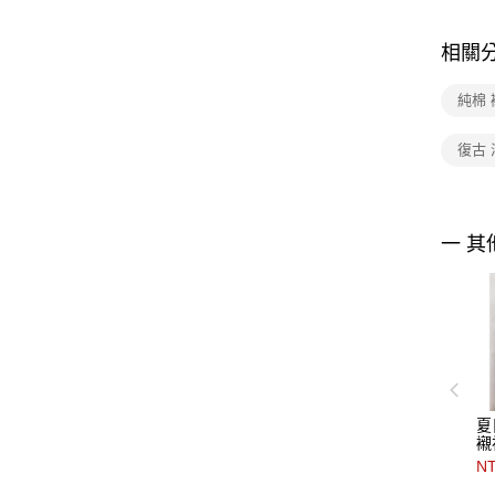
相關
純棉 
復古 
一 其
夏
襯
NT