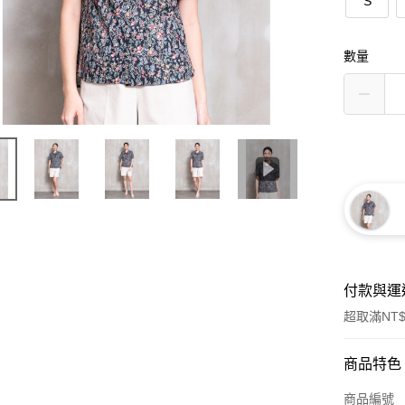
S
數量
付款與運
超取滿NT$
付款方式
商品特色
信用卡一
商品編號