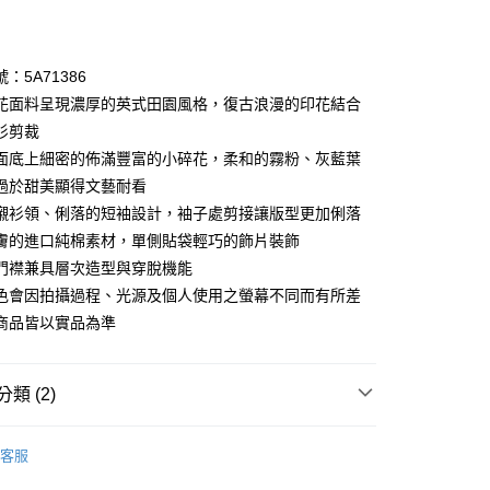
期付款
0 利率 每期
NT$1,760
21家銀行
：5A71386
庫商業銀行
第一商業銀行
花面料呈現濃厚的英式田園風格，復古浪漫的印花結合
業銀行
彰化商業銀行
衫剪裁
業儲蓄銀行
台北富邦商業銀行
面底上細密的佈滿豐富的小碎花，柔和的霧粉、灰藍葉
華商業銀行
兆豐國際商業銀行
過於甜美顯得文藝耐看
小企業銀行
台中商業銀行
襯衫領、俐落的短袖設計，袖子處剪接讓版型更加俐落
台灣）商業銀行
華泰商業銀行
享後付
業銀行
遠東國際商業銀行
膚的進口純棉素材，單側貼袋輕巧的飾片裝飾
業銀行
永豐商業銀行
門襟兼具層次造型與穿脫機能
FTEE先享後付」】
業銀行
星展（台灣）商業銀行
先享後付是「在收到商品之後才付款」的支付方式。 讓您購物簡單
色會因拍攝過程、光源及個人使用之螢幕不同而有所差
際商業銀行
中國信託商業銀行
心！
商品皆以實品為準
天信用卡公司
：不需註冊會員、不需綁卡、不需儲值。
：只要手機號碼，簡訊認證，即可結帳。
：先確認商品／服務後，再付款。
類 (2)
amilyMart取貨
EE先享後付」結帳流程】
0，滿NT$3,600(含以上)免運費
方式選擇「AFTEE先享後付」後，將跳轉至「AFTEE先享後
Collection｜5A春夏新品
2026 SS Catalog 春夏型錄商
頁面，進行簡訊認證並確認金額後，即可完成結帳。
客服
1取貨
成立數日內，您將收到繳費通知簡訊。