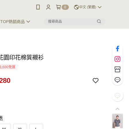
0
中文 (繁體)
TOP熱銷商品
花園印花棉質襯衫
3,600免運
280
表