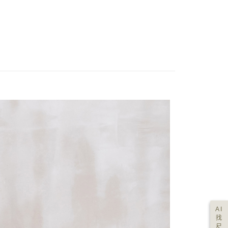
AI
找
尺