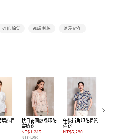
費通知簡訊後14天內，點擊此簡訊中的連結，可透過四大超商
Category 商品分類
♡ 上衣｜Tops
0，滿NT$3,600(含以上)免運費
網路銀行／等多元方式進行付款，方視為交易完成。
：結帳手續完成當下不需立刻繳費，但若您需要取消訂單，請聯
的店家。未經商家同意取消之訂單仍視為有效，需透過AFTEE
繳納相關費用。
0，滿NT$3,600(含以上)免運費
碎花 棉質
親膚 純棉
浪漫 碎花
否成功請以「AFTEE先享後付 」之結帳頁面顯示為準，若有關於
功／繳費後需取消欲退款等相關疑問，請聯繫「AFTEE先享後
(蘭嶼恕不配送)
援中心」
https://netprotections.freshdesk.com/support/home
00，滿NT$8,000(含以上)免運費
項】
市自取
恩沛科技股份有限公司提供之「AFTEE先享後付」服務完成之
依本服務之必要範圍內提供個人資料，並將交易相關給付款項請
讓予恩沛科技股份有限公司。
個人資料處理事宜，請瀏覽以下網址：
ee.tw/terms/#terms3
年的使用者請事先徵得法定代理人或監護人之同意方可使用
E先享後付」，若未經同意申辦者引起之損失，本公司不負相關責
AFTEE先享後付」時，將依據個別帳號之用戶狀況，依本公司
核予不同之上限額度；若仍有額度不足之情形，本公司將視審查
用戶進行身份認證。
一人註冊多個帳號或使用他人資訊註冊。若發現惡意使用之情
荷葉飾棉
秋日花園散襬印花
午後街角印花棉質
自然活甜碎花棉質
科技股份有限公司將有權停止該用戶之使用額度並採取法律行
雪紡衫
襯衫
襯衫
NT$1,245
NT$5,280
NT$5,480
NT$4,980