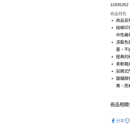
11835352
信用卡分
商品特色
3 期 
商品貨號
合作金
純棉印
LINE Pay
華南商
中性襯
Apple Pay
上海商
深藍色
國泰世
蔓，不
街口支付
臺灣中
經典的
匯豐（
AFTEE先
聯邦商
柔軟親
相關說明
元大商
前開式
【關於「A
玉山商
ATM付款
AFTEE
圖檔顏
台新國
便利好安
異，而
台灣樂
１．簡單
２．便利
運送方式
３．安心
商品相關分
付款後全家F
【「AFT
每筆NT$9
１．於結帳
2026 SS 
付」結帳
分享
品
付款後7-1
２．訂單