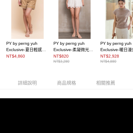
３．未成年的使用者請事先徵得法定代理人或監護人之同意方可使用
「AFTEE先享後付」，若未經同意申辦者引起之損失，本公司不負相關責
任。
４．使用「AFTEE先享後付」時，將依據個別帳號之用戶狀況，依本公司即
時審查核予不同之上限額度；若仍有額度不足之情形，本公司將視審查結果
請求用戶進行身份認證。
５．嚴禁一人註冊多個帳號或使用他人資訊註冊。若發現惡意使用之情形，
恩沛科技股份有限公司將有權停止該用戶之使用額度並採取法律行動。
PY by perng yuh
PY by perng yuh
PY by perng yuh
Exclusive-夏日輕感織
Exclusive-柔凝微光刺
Exclusive-暖日
帶飾短褲
繡造型鬆緊細褶短褲
袖廓形針織衫（
NT$4,860
NT$820
NT$2,928
NT$3,280
NT$4,880
家款）
詳細說明
商品規格
相關推薦