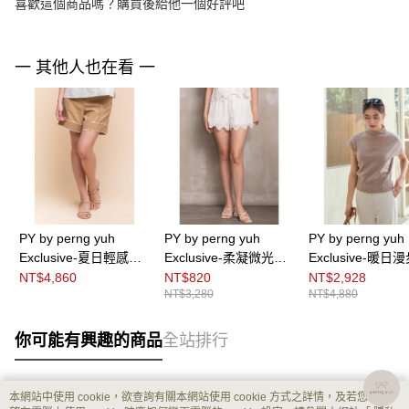
喜歡這個商品嗎？購買後給他一個好評吧
一 其他人也在看 一
PY by perng yuh
PY by perng yuh
PY by perng yuh
Exclusive-夏日輕感織
Exclusive-柔凝微光刺
Exclusive-暖日
帶飾短褲
繡造型鬆緊細褶短褲
袖廓形針織衫（
NT$4,860
NT$820
NT$2,928
NT$3,280
NT$4,880
家款）
你可能有興趣的商品
全站排行
本網站中使用 cookie，欲查詢有關本網站使用 cookie 方式之詳情，及若您不希