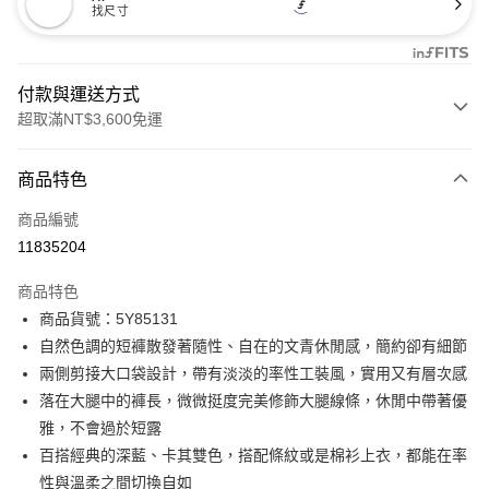
找尺寸
付款與運送方式
超取滿NT$3,600免運
付款方式
商品特色
信用卡一次付款
商品編號
信用卡分期付款
11835204
3 期 0 利率 每期
NT$1,330
21家銀行
商品特色
合作金庫商業銀行
第一商業銀行
LINE Pay
商品貨號：5Y85131
華南商業銀行
彰化商業銀行
自然色調的短褲散發著隨性、自在的文青休閒感，簡約卻有細節
Apple Pay
上海商業儲蓄銀行
台北富邦商業銀行
國泰世華商業銀行
兆豐國際商業銀行
兩側剪接大口袋設計，帶有淡淡的率性工裝風，實用又有層次感
街口支付
臺灣中小企業銀行
台中商業銀行
落在大腿中的褲長，微微挺度完美修飾大腿線條，休閒中帶著優
匯豐（台灣）商業銀行
華泰商業銀行
雅，不會過於短露
AFTEE先享後付
聯邦商業銀行
遠東國際商業銀行
百搭經典的深藍、卡其雙色，搭配條紋或是棉衫上衣，都能在率
相關說明
元大商業銀行
永豐商業銀行
【關於「AFTEE先享後付」】
性與溫柔之間切換自如
玉山商業銀行
星展（台灣）商業銀行