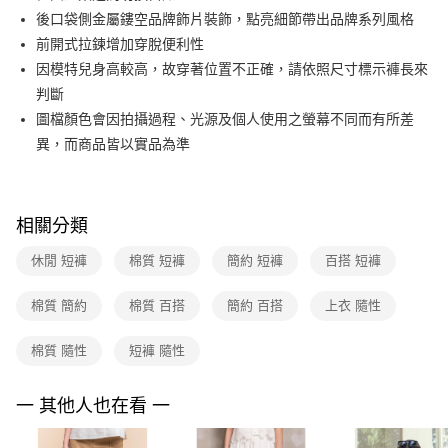
ATM付款
AFTEE先享後付是「在收到商品之後才付款」的支付方式。 讓您購物簡單
後口袋側金屬鏤空品牌飾片裝飾，點亮細節帶出品牌系列風格
台新國際商業銀行
中國信託商業銀行
便利好安心！
台灣樂天信用卡公司
前開式拉鍊增加穿脫便利性
１．簡單：不需註冊會員、不需綁卡、不需儲值。
運送方式
２．便利：只要手機號碼，簡訊認證，即可結帳。
因模特兒身高較高，故穿著位置不正確，請依照尺寸標示褲長來
３．安心：先確認商品／服務後，再付款。
付款後全家FamilyMart取貨
判斷
每筆NT$90，滿NT$3,600(含以上)免運費
圖檔顏色會因拍攝過程、光源及個人使用之螢幕不同而有所差
【「AFTEE先享後付」結帳流程】
１．於結帳方式選擇「AFTEE先享後付」後，將跳轉至「AFTEE先享後付」
異，而商品皆以實品為準
付款後7-11取貨
結帳頁面，進行簡訊認證並確認金額後，即可完成結帳。
２．訂單成立數日內，您將收到繳費通知簡訊。
每筆NT$90，滿NT$3,600(含以上)免運費
３．收到繳費通知簡訊後14天內，點擊此簡訊中的連結，可透過四大超商／
ATM／網路銀行／等多元方式進行付款，方視為交易完成。
黑貓宅配
相關分類
※ 請注意：結帳手續完成當下不需立刻繳費，但若您需要取消訂單，請聯絡
每筆NT$90，滿NT$3,600(含以上)免運費
購買商品的店家。未經商家同意取消之訂單仍視為有效，需透過AFTEE先享
休閒 短褲
棉質 短褲
簡約 短褲
百搭 短褲
後付繳納相關費用。
離島宅配 (蘭嶼恕不配送)
※ 交易是否成功請以「AFTEE先享後付 」之結帳頁面顯示為準，若有關於
是否繳費成功／繳費後需取消欲退款等相關疑問，請聯繫「AFTEE先享後付
棉質 簡約
棉質 百搭
簡約 百搭
上衣 隨性
每筆NT$200，滿NT$8,000(含以上)免運費
客戶支援中心」
https://netprotections.freshdesk.com/support/home
付款後門市自取
棉質 隨性
短褲 隨性
【注意事項】
１．透過由恩沛科技股份有限公司提供之「AFTEE先享後付」服務完成之交
免運費
易，需依本服務之必要範圍內提供個人資料，並將交易相關給付款項請求債
一 其他人也在看 一
權轉讓予恩沛科技股份有限公司。
２．關於個人資料處理事宜，請瀏覽以下網址：
https://aftee.tw/terms/#terms3