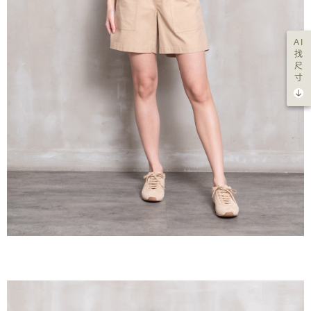
AI
找
尺
寸