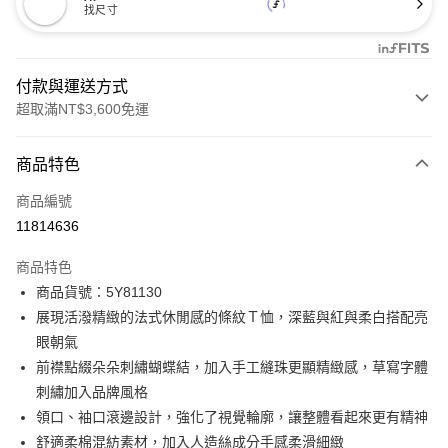
找尺寸
付款與運送方式
超取滿NT$3,600免運
付款方式
商品特色
信用卡一次付款
商品編號
信用卡分期付款
11814636
3 期 0 利率 每期
NT$1,426
21家銀行
商品特色
合作金庫商業銀行
第一商業銀行
LINE Pay
商品貨號：5Y81130
華南商業銀行
彰化商業銀行
展現活潑精緻的法式休閒感的條紋Ｔ恤，深藍與紅與柔白搭配亮
Apple Pay
上海商業儲蓄銀行
台北富邦商業銀行
國泰世華商業銀行
兆豐國際商業銀行
眼朝氣
街口支付
臺灣中小企業銀行
台中商業銀行
前襟點綴朵朵刺繡蝴蝶結，加入手工縫珠更顯精緻感，草寫字體
匯豐（台灣）商業銀行
華泰商業銀行
刺繡加入品牌風格
AFTEE先享後付
聯邦商業銀行
遠東國際商業銀行
領口、袖口滾邊設計，強化了視覺輪廓，讓整體看起來更有精神
相關說明
元大商業銀行
永豐商業銀行
【關於「AFTEE先享後付」】
舒適柔棉混紡素材，加入人造絲成分手感柔滑細緻
玉山商業銀行
星展（台灣）商業銀行