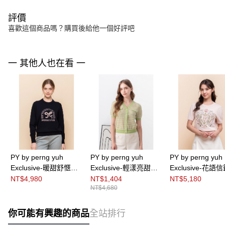
評價
喜歡這個商品嗎？購買後給他一個好評吧
一 其他人也在看 一
PY by perng yuh
PY by perng yuh
PY by perng yuh
Exclusive-暖甜舒愜緹
Exclusive-輕漾亮甜細
Exclusive-花語
花珠飾針織衫
織Ｖ領條紋針織衫
案刺繡針織衫
NT$4,980
NT$1,404
NT$5,180
NT$4,680
你可能有興趣的商品
全站排行