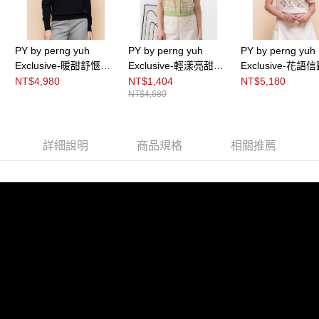
３．未成年的使用者請事先徵得法定代理人或監護人之同意方可使用
「AFTEE先享後付」，若未經同意申辦者引起之損失，本公司不負相關責
任。
４．使用「AFTEE先享後付」時，將依據個別帳號之用戶狀況，依本公司即
PY by perng yuh
PY by perng yuh
PY by perng yuh
時審查核予不同之上限額度；若仍有額度不足之情形，本公司將視審查結果
Exclusive-暖甜舒愜緹
Exclusive-輕漾亮甜細
Exclusive-花語
請求用戶進行身份認證。
花珠飾針織衫
織Ｖ領條紋針織衫
案刺繡針織衫
NT$4,980
NT$1,404
NT$5,180
５．嚴禁一人註冊多個帳號或使用他人資訊註冊。若發現惡意使用之情形，
NT$4,680
恩沛科技股份有限公司將有權停止該用戶之使用額度並採取法律行動。
詳細說明
商品規格
相關推薦