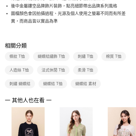
ATM付款
AFTEE先享後付是「在收到商品之後才付款」的支付方式。 讓您購物簡單
後中金屬鏤空品牌飾片裝飾，點亮細節帶出品牌系列風格
台新國際商業銀行
中國信託商業銀行
便利好安心！
台灣樂天信用卡公司
圖檔顏色會因拍攝過程、光源及個人使用之螢幕不同而有所差
１．簡單：不需註冊會員、不需綁卡、不需儲值。
運送方式
２．便利：只要手機號碼，簡訊認證，即可結帳。
異，而商品皆以實品為準
３．安心：先確認商品／服務後，再付款。
付款後全家FamilyMart取貨
每筆NT$90，滿NT$3,600(含以上)免運費
【「AFTEE先享後付」結帳流程】
１．於結帳方式選擇「AFTEE先享後付」後，將跳轉至「AFTEE先享後付」
相關分類
付款後7-11取貨
結帳頁面，進行簡訊認證並確認金額後，即可完成結帳。
２．訂單成立數日內，您將收到繳費通知簡訊。
每筆NT$90，滿NT$3,600(含以上)免運費
條紋 T恤
蝴蝶結繡飾 T恤
刺繡 T恤
棉質 T恤
３．收到繳費通知簡訊後14天內，點擊此簡訊中的連結，可透過四大超商／
ATM／網路銀行／等多元方式進行付款，方視為交易完成。
黑貓宅配
※ 請注意：結帳手續完成當下不需立刻繳費，但若您需要取消訂單，請聯絡
人造絲 T恤
法式休閒 T恤
柔滑 T恤
每筆NT$90，滿NT$3,600(含以上)免運費
購買商品的店家。未經商家同意取消之訂單仍視為有效，需透過AFTEE先享
後付繳納相關費用。
刺繡 蝴蝶結
蝴蝶結 T恤
蝴蝶結 素材
離島宅配 (蘭嶼恕不配送)
※ 交易是否成功請以「AFTEE先享後付 」之結帳頁面顯示為準，若有關於
是否繳費成功／繳費後需取消欲退款等相關疑問，請聯繫「AFTEE先享後付
每筆NT$200，滿NT$8,000(含以上)免運費
客戶支援中心」
https://netprotections.freshdesk.com/support/home
一 其他人也在看 一
付款後門市自取
【注意事項】
１．透過由恩沛科技股份有限公司提供之「AFTEE先享後付」服務完成之交
免運費
易，需依本服務之必要範圍內提供個人資料，並將交易相關給付款項請求債
權轉讓予恩沛科技股份有限公司。
２．關於個人資料處理事宜，請瀏覽以下網址：
https://aftee.tw/terms/#terms3