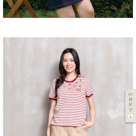
AI
找
尺
寸