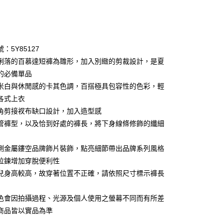
次付款
期付款
0 利率 每期
NT$1,330
21家銀行
：5Y85127
庫商業銀行
第一商業銀行
俐落的百慕達短褲為雛形，加入別緻的剪裁設計，是夏
業銀行
彰化商業銀行
的必備單品
業儲蓄銀行
台北富邦商業銀行
米白與休閒感的卡其色調，百搭極具包容性的色彩，輕
華商業銀行
兆豐國際商業銀行
各式上衣
小企業銀行
台中商業銀行
角剪接衩布缺口設計，加入造型感
台灣）商業銀行
華泰商業銀行
享後付
業銀行
遠東國際商業銀行
管褲型，以及恰到好處的褲長，將下身線條修飾的纖細
業銀行
永豐商業銀行
FTEE先享後付」】
業銀行
星展（台灣）商業銀行
先享後付是「在收到商品之後才付款」的支付方式。 讓您購物簡單
側金屬鏤空品牌飾片裝飾，點亮細節帶出品牌系列風格
際商業銀行
中國信託商業銀行
心！
拉鍊增加穿脫便利性
天信用卡公司
：不需註冊會員、不需綁卡、不需儲值。
兒身高較高，故穿著位置不正確，請依照尺寸標示褲長
：只要手機號碼，簡訊認證，即可結帳。
：先確認商品／服務後，再付款。
amilyMart取貨
色會因拍攝過程、光源及個人使用之螢幕不同而有所差
EE先享後付」結帳流程】
0，滿NT$3,600(含以上)免運費
商品皆以實品為準
方式選擇「AFTEE先享後付」後，將跳轉至「AFTEE先享後
頁面，進行簡訊認證並確認金額後，即可完成結帳。