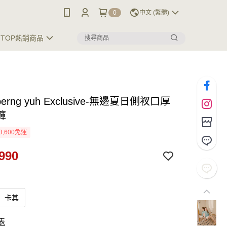
0
中文 (繁體)
TOP熱銷商品
 perng yuh Exclusive-無邊夏日側衩口厚
褲
3,600免運
990
卡其
表