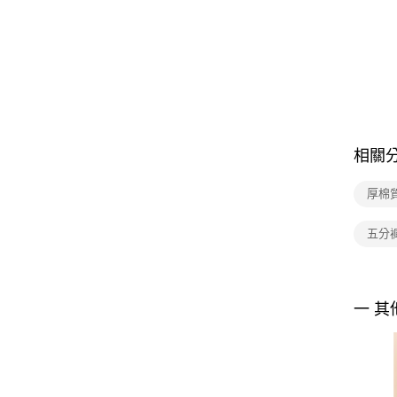
相關
厚棉
五分
一 其