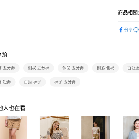
付款後7-1
２．訂單
３．收到繳
每筆NT$9
商品相關分
／ATM／
※ 請注意
黑貓宅配
PY by p
絡購買商品
分享
先享後付
每筆NT$9
Shop by 
※ 交易是
是否繳費成
離島宅配 
2026 SS 
付客戶支
品
每筆NT$2
分類
【注意事
NEW IN
付款後門
１．透過由
質 五分褲
側衩 五分褲
休閒 五分褲
俐落 側衩
百慕達
交易，需
免運費
求債權轉
褲 短褲
百搭 褲子
褲子 五分褲
２．關於
https://aft
３．未成
「AFTE
任。
他人也在看 一
４．使用「
即時審查
結果請求
５．嚴禁
形，恩沛
動。