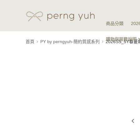
商品分類
20
購物與服務說明
首頁
PY by perngyuh-簡約質感系列
2026SS_5Y春