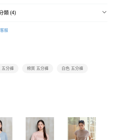
1取貨
成立數日內，您將收到繳費通知簡訊。
費通知簡訊後14天內，點擊此簡訊中的連結，可透過四大超商
0，滿NT$3,600(含以上)免運費
類 (4)
網路銀行／等多元方式進行付款，方視為交易完成。
：結帳手續完成當下不需立刻繳費，但若您需要取消訂單，請聯
erngyuh-簡約質感系列
2026SS_5Y春夏新品
的店家。未經商家同意取消之訂單仍視為有效，需透過AFTEE
客服
繳納相關費用。
0，滿NT$3,600(含以上)免運費
Category 商品分類
♡ 裙/褲｜Skirt / Pants
否成功請以「AFTEE先享後付 」之結帳頁面顯示為準，若有關於
功／繳費後需取消欲退款等相關疑問，請聯繫「AFTEE先享後
(蘭嶼恕不配送)
Collection｜5A春夏新品
2026 SS Catalog 春夏型錄商
援中心」
https://netprotections.freshdesk.com/support/home
00，滿NT$8,000(含以上)免運費
項】
✨主題精選系列
光影之間的從容
市自取
恩沛科技股份有限公司提供之「AFTEE先享後付」服務完成之
 五分褲
棉質 五分褲
白色 五分褲
依本服務之必要範圍內提供個人資料，並將交易相關給付款項請
讓予恩沛科技股份有限公司。
個人資料處理事宜，請瀏覽以下網址：
ee.tw/terms/#terms3
年的使用者請事先徵得法定代理人或監護人之同意方可使用
E先享後付」，若未經同意申辦者引起之損失，本公司不負相關責
AFTEE先享後付」時，將依據個別帳號之用戶狀況，依本公司
核予不同之上限額度；若仍有額度不足之情形，本公司將視審查
用戶進行身份認證。
一人註冊多個帳號或使用他人資訊註冊。若發現惡意使用之情
科技股份有限公司將有權停止該用戶之使用額度並採取法律行