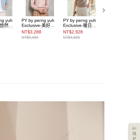
ng yuh
PY by perng yuh
PY by perng yuh
PY by perng yuh
ve-悠然柔
Exclusive-美好日
Exclusive-暖日漫
Exclusive-相遇共
純羊毛針
子繡飾蓬軟毛線衫
步連袖廓形針織衫
鳴褶飾暗紋短褲裙
NT$3,288
NT$2,928
NT$2,988
（線上獨
（線上獨家款）
NT$5,480
NT$4,880
NT$4,980
AI
找
尺