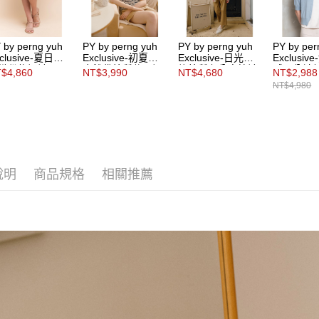
 by perng yuh
PY by perng yuh
PY by perng yuh
PY by per
clusive-夏日輕
Exclusive-初夏漫
Exclusive-日光行
Exclusi
織帶飾短褲
步雙袋棉質休閒短
旅棉質九分直筒褲
感五分袖
$4,860
NT$3,990
NT$4,680
NT$2,988
褲
織開襟衫
NT$4,980
家款）
說明
商品規格
相關推薦