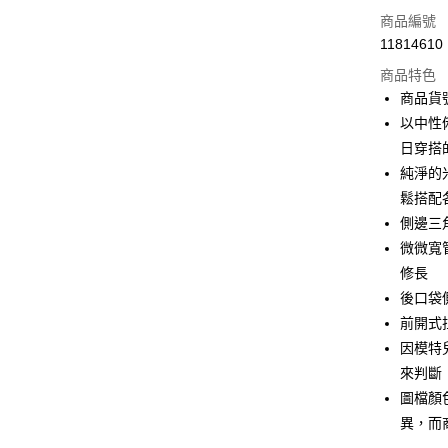
信用卡一
商品編號
11814610
信用卡分
商品特色
3 期 
商品貨號
合作金
以中性
LINE Pay
華南商
日穿搭
Apple Pay
上海商
純淨的
國泰世
鬆搭配
街口支付
臺灣中
側邊三
匯豐（
AFTEE先
聯邦商
微微寬
相關說明
元大商
修長
【關於「A
玉山商
ATM付款
AFTEE
後口袋
台新國
便利好安
前開式
台灣樂
１．簡單
因模特
２．便利
運送方式
３．安心
來判斷
付款後全家F
圖檔顏
【「AFT
每筆NT$9
異，而
１．於結帳
付」結帳