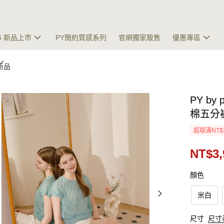
26 新品上市
PY簡約質感系列
官網獨家販售
優惠專區
夏新品
PY by
棉五分
超取滿NT$
NT$3,
顏色
米白
尺寸
尺寸