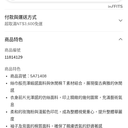
付款與運送方式
超取滿NT$3,600免運
付款方式
商品特色
信用卡一次付款
商品編號
信用卡分期付款
11814129
3 期 0 利率 每期
NT$1,593
21家銀行
商品特色
合作金庫商業銀行
第一商業銀行
LINE Pay
商品貨號：5A71408
華南商業銀行
彰化商業銀行
絲巾般亮澤緞感面料與休閒棉Ｔ素材結合，展現復古典雅的休閒
Apple Pay
上海商業儲蓄銀行
台北富邦商業銀行
國泰世華商業銀行
兆豐國際商業銀行
感
街口支付
臺灣中小企業銀行
台中商業銀行
衣身前片光澤感的仿絲面料，印上精緻的幾何圖案，充滿藝術氣
匯豐（台灣）商業銀行
華泰商業銀行
息
AFTEE先享後付
聯邦商業銀行
遠東國際商業銀行
柔和的玫瑰粉與淺藍色印花，成為整體視覺重心，提升整體華麗
相關說明
元大商業銀行
永豐商業銀行
【關於「AFTEE先享後付」】
度
玉山商業銀行
星展（台灣）商業銀行
ATM付款
AFTEE先享後付是「在收到商品之後才付款」的支付方式。 讓您購物簡單
袖子及背面的棉質面料，確保了親膚透氣的舒適著感
台新國際商業銀行
中國信託商業銀行