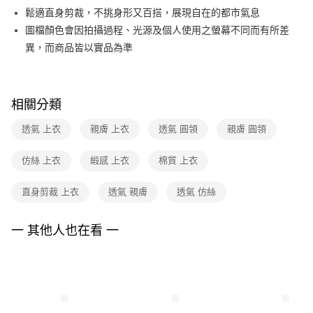
便利好安心！
台灣樂天信用卡公司
鬆適直身剪裁，不挑身形又百搭，展現自在的都市氣息
１．簡單：不需註冊會員、不需綁卡、不需儲值。
運送方式
２．便利：只要手機號碼，簡訊認證，即可結帳。
圖檔顏色會因拍攝過程、光源及個人使用之螢幕不同而有所差
３．安心：先確認商品／服務後，再付款。
付款後全家FamilyMart取貨
異，而商品皆以實品為準
每筆NT$90，滿NT$3,600(含以上)免運費
【「AFTEE先享後付」結帳流程】
１．於結帳方式選擇「AFTEE先享後付」後，將跳轉至「AFTEE先享後付」
付款後7-11取貨
結帳頁面，進行簡訊認證並確認金額後，即可完成結帳。
相關分類
２．訂單成立數日內，您將收到繳費通知簡訊。
每筆NT$90，滿NT$3,600(含以上)免運費
３．收到繳費通知簡訊後14天內，點擊此簡訊中的連結，可透過四大超商／
ATM／網路銀行／等多元方式進行付款，方視為交易完成。
透氣 上衣
親膚 上衣
透氣 圓領
親膚 圓領
黑貓宅配
※ 請注意：結帳手續完成當下不需立刻繳費，但若您需要取消訂單，請聯絡
每筆NT$90，滿NT$3,600(含以上)免運費
購買商品的店家。未經商家同意取消之訂單仍視為有效，需透過AFTEE先享
仿絲 上衣
緞感 上衣
棉質 上衣
後付繳納相關費用。
離島宅配 (蘭嶼恕不配送)
※ 交易是否成功請以「AFTEE先享後付 」之結帳頁面顯示為準，若有關於
是否繳費成功／繳費後需取消欲退款等相關疑問，請聯繫「AFTEE先享後付
直身剪裁 上衣
透氣 親膚
透氣 仿絲
每筆NT$200，滿NT$8,000(含以上)免運費
客戶支援中心」
https://netprotections.freshdesk.com/support/home
付款後門市自取
一 其他人也在看 一
【注意事項】
１．透過由恩沛科技股份有限公司提供之「AFTEE先享後付」服務完成之交
免運費
易，需依本服務之必要範圍內提供個人資料，並將交易相關給付款項請求債
權轉讓予恩沛科技股份有限公司。
２．關於個人資料處理事宜，請瀏覽以下網址：
https://aftee.tw/terms/#terms3
３．未成年的使用者請事先徵得法定代理人或監護人之同意方可使用