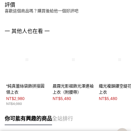
評價
喜歡這個商品嗎？購買後給他一個好評吧
一 其他人也在看 一
*純真蕾絲袋飾拼接圓
晨霧光影褶飾光澤連袖
織光複韻鏤空緹
領上衣
上衣（附腰帶）
上衣
NT$2,980
NT$5,480
NT$5,480
NT$4,980
你可能有興趣的商品
全站排行