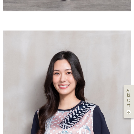
AI
找
尺
寸