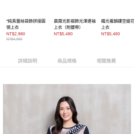
「AFTEE先享後付」，若未經同意申辦者引起之損失，本公司不負相關責
任。
４．使用「AFTEE先享後付」時，將依據個別帳號之用戶狀況，依本公司即
時審查核予不同之上限額度；若仍有額度不足之情形，本公司將視審查結果
*純真蕾絲袋飾拼接圓
晨霧光影褶飾光澤連袖
織光複韻鏤空緹
請求用戶進行身份認證。
領上衣
上衣（附腰帶）
上衣
５．嚴禁一人註冊多個帳號或使用他人資訊註冊。若發現惡意使用之情形，
NT$2,980
NT$5,480
NT$5,480
恩沛科技股份有限公司將有權停止該用戶之使用額度並採取法律行動。
NT$4,980
詳細說明
商品規格
相關推薦