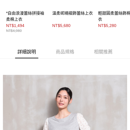
「AFTEE先享後付」，若未經同意申辦者引起之損失，本公司不負相關責
任。
４．使用「AFTEE先享後付」時，將依據個別帳號之用戶狀況，依本公司即
*自由浪漫蕾絲拼接袖
溫柔呢喃褶飾蕾絲上衣
輕甜圓柔蕾絲飾
時審查核予不同之上限額度；若仍有額度不足之情形，本公司將視審查結果
柔棉上衣
衣
請求用戶進行身份認證。
NT$1,494
NT$5,680
NT$5,280
５．嚴禁一人註冊多個帳號或使用他人資訊註冊。若發現惡意使用之情形，
NT$4,980
恩沛科技股份有限公司將有權停止該用戶之使用額度並採取法律行動。
詳細說明
商品規格
相關推薦