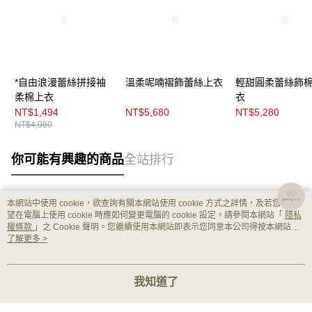
*自由浪漫蕾絲拼接袖
溫柔呢喃褶飾蕾絲上衣
輕甜圓柔蕾絲飾
柔棉上衣
衣
NT$1,494
NT$5,680
NT$5,280
NT$4,980
你可能有興趣的商品
全站排行
本網站中使用 cookie，欲查詢有關本網站使用 cookie 方式之詳情，及若您不希
熱門標籤
望在電腦上使用 cookie 時應如何變更電腦的 cookie 設定，請參閱本網站「
隱私
權條款
」之 Cookie 聲明。您繼續使用本網站即表示您同意本公司得按本網站使
用條款之 Cookie 聲明使用 cookie。
了解更多 >
我知道了