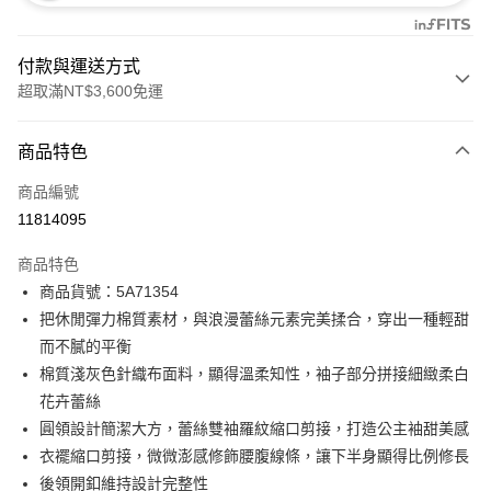
付款與運送方式
超取滿NT$3,600免運
付款方式
商品特色
信用卡一次付款
商品編號
信用卡分期付款
11814095
3 期 0 利率 每期
NT$1,760
21家銀行
商品特色
合作金庫商業銀行
第一商業銀行
LINE Pay
商品貨號：5A71354
華南商業銀行
彰化商業銀行
把休閒彈力棉質素材，與浪漫蕾絲元素完美揉合，穿出一種輕甜
Apple Pay
上海商業儲蓄銀行
台北富邦商業銀行
國泰世華商業銀行
兆豐國際商業銀行
而不膩的平衡
街口支付
臺灣中小企業銀行
台中商業銀行
棉質淺灰色針織布面料，顯得溫柔知性，袖子部分拼接細緻柔白
匯豐（台灣）商業銀行
華泰商業銀行
花卉蕾絲
AFTEE先享後付
聯邦商業銀行
遠東國際商業銀行
圓領設計簡潔大方，蕾絲雙袖羅紋縮口剪接，打造公主袖甜美感
相關說明
元大商業銀行
永豐商業銀行
【關於「AFTEE先享後付」】
衣襬縮口剪接，微微澎感修飾腰腹線條，讓下半身顯得比例修長
玉山商業銀行
星展（台灣）商業銀行
ATM付款
AFTEE先享後付是「在收到商品之後才付款」的支付方式。 讓您購物簡單
後領開釦維持設計完整性
台新國際商業銀行
中國信託商業銀行