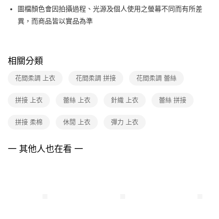
便利好安心！
台灣樂天信用卡公司
圖檔顏色會因拍攝過程、光源及個人使用之螢幕不同而有所差
１．簡單：不需註冊會員、不需綁卡、不需儲值。
運送方式
２．便利：只要手機號碼，簡訊認證，即可結帳。
異，而商品皆以實品為準
３．安心：先確認商品／服務後，再付款。
付款後全家FamilyMart取貨
每筆NT$90，滿NT$3,600(含以上)免運費
【「AFTEE先享後付」結帳流程】
１．於結帳方式選擇「AFTEE先享後付」後，將跳轉至「AFTEE先享後付」
相關分類
付款後7-11取貨
結帳頁面，進行簡訊認證並確認金額後，即可完成結帳。
２．訂單成立數日內，您將收到繳費通知簡訊。
每筆NT$90，滿NT$3,600(含以上)免運費
花間柔調 上衣
花間柔調 拼接
花間柔調 蕾絲
３．收到繳費通知簡訊後14天內，點擊此簡訊中的連結，可透過四大超商／
ATM／網路銀行／等多元方式進行付款，方視為交易完成。
黑貓宅配
※ 請注意：結帳手續完成當下不需立刻繳費，但若您需要取消訂單，請聯絡
拼接 上衣
蕾絲 上衣
針織 上衣
蕾絲 拼接
每筆NT$90，滿NT$3,600(含以上)免運費
購買商品的店家。未經商家同意取消之訂單仍視為有效，需透過AFTEE先享
後付繳納相關費用。
拼接 柔棉
休閒 上衣
彈力 上衣
離島宅配 (蘭嶼恕不配送)
※ 交易是否成功請以「AFTEE先享後付 」之結帳頁面顯示為準，若有關於
是否繳費成功／繳費後需取消欲退款等相關疑問，請聯繫「AFTEE先享後付
每筆NT$200，滿NT$8,000(含以上)免運費
客戶支援中心」
https://netprotections.freshdesk.com/support/home
一 其他人也在看 一
付款後門市自取
【注意事項】
１．透過由恩沛科技股份有限公司提供之「AFTEE先享後付」服務完成之交
免運費
易，需依本服務之必要範圍內提供個人資料，並將交易相關給付款項請求債
權轉讓予恩沛科技股份有限公司。
２．關於個人資料處理事宜，請瀏覽以下網址：
https://aftee.tw/terms/#terms3
３．未成年的使用者請事先徵得法定代理人或監護人之同意方可使用