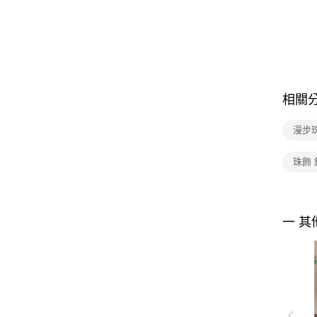
相關
漫步
珠飾
一 其