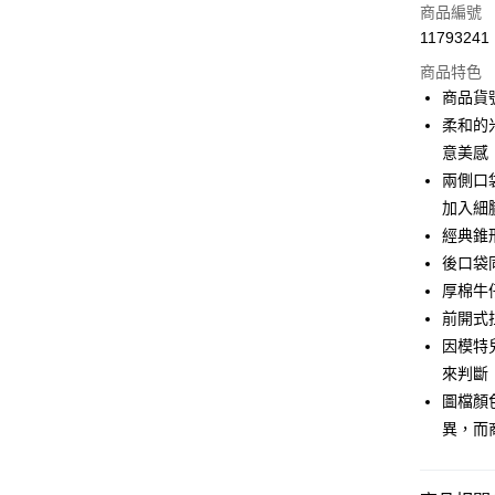
信用卡一
商品編號
11793241
信用卡分
商品特色
3 期 
商品貨號
合作金
柔和的
LINE Pay
華南商
意美感
Apple Pay
上海商
兩側口
國泰世
加入細
街口支付
臺灣中
經典錐
匯豐（
AFTEE先
聯邦商
後口袋
相關說明
元大商
厚棉牛
【關於「A
玉山商
ATM付款
AFTEE
前開式
台新國
便利好安
因模特
台灣樂
１．簡單
來判斷
２．便利
運送方式
３．安心
圖檔顏
付款後全家F
異，而
【「AFT
每筆NT$9
１．於結帳
付」結帳