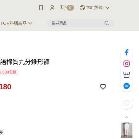
0
中文 (繁體)
TOP熱銷商品
珠語棉質九分錐形褲
3,600免運
180
表