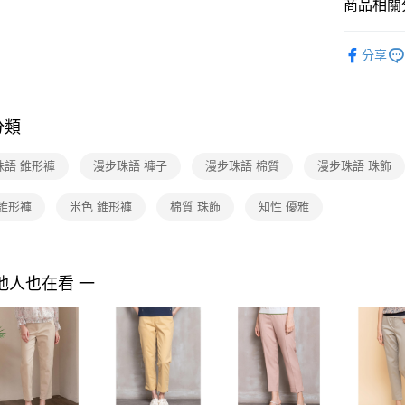
付款後7-1
２．訂單
商品相關分
３．收到繳
每筆NT$9
／ATM／
2026 SS 
※ 請注意
分享
品
黑貓宅配
絡購買商品
先享後付
每筆NT$9
Shop by 
※ 交易是
是否繳費成
離島宅配 
分類
付客戶支
每筆NT$2
【注意事
珠語 錐形褲
漫步珠語 褲子
漫步珠語 棉質
漫步珠語 珠飾
付款後門
１．透過由
交易，需
免運費
 錐形褲
米色 錐形褲
棉質 珠飾
知性 優雅
求債權轉
２．關於
https://aft
３．未成
「AFTE
他人也在看 一
任。
４．使用「
即時審查
結果請求
５．嚴禁
形，恩沛
動。