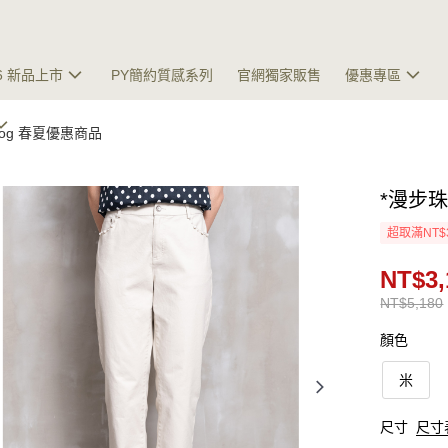
26 新品上市
PY簡約質感系列
官網獨家販售
優惠專區
talog 春夏優惠商品
*漫步
超取滿NT$
NT$3,
NT$5,180
顏色
米
尺寸
尺寸