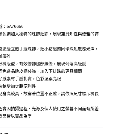
次付款
期付款
0 利率 每期
NT$1,060
21家銀行
：5A76656
庫商業銀行
第一商業銀行
米色調加入獨特的珠飾細節，展現兼具知性與優雅的詩
業銀行
彰化商業銀行
業儲蓄銀行
台北富邦商業銀行
袋邊緣立體手縫珠飾，細小點綴如同珍珠般散發光澤，
華商業銀行
兆豐國際商業銀行
膩優雅
小企業銀行
台中商業銀行
形褲版型，有效修飾腿部線條，展現俐落高級感
台灣）商業銀行
華泰商業銀行
享後付
業銀行
遠東國際商業銀行
同色系品牌皮標裝飾，加入下排珠飾更具細節
業銀行
永豐商業銀行
仔感素材手感扎實，色彩溫柔亮眼
FTEE先享後付」】
業銀行
星展（台灣）商業銀行
先享後付是「在收到商品之後才付款」的支付方式。 讓您購物簡單
拉鍊增加穿脫便利性
際商業銀行
中國信託商業銀行
心！
兒身高較高，故穿著位置不正確，請依照尺寸標示褲長
天信用卡公司
：不需註冊會員、不需綁卡、不需儲值。
：只要手機號碼，簡訊認證，即可結帳。
：先確認商品／服務後，再付款。
色會因拍攝過程、光源及個人使用之螢幕不同而有所差
amilyMart取貨
商品皆以實品為準
EE先享後付」結帳流程】
0，滿NT$3,600(含以上)免運費
方式選擇「AFTEE先享後付」後，將跳轉至「AFTEE先享後
頁面，進行簡訊認證並確認金額後，即可完成結帳。