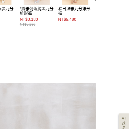
柔彈九分
*纖雅俐落純黑九分
春日溫雅九分錐形
美型舒然袋蓋飾棉
錐形褲
褲
感九分錐形褲
NT$3,180
NT$5,480
NT$1,494
NT$5,280
NT$4,980
AI
找
尺