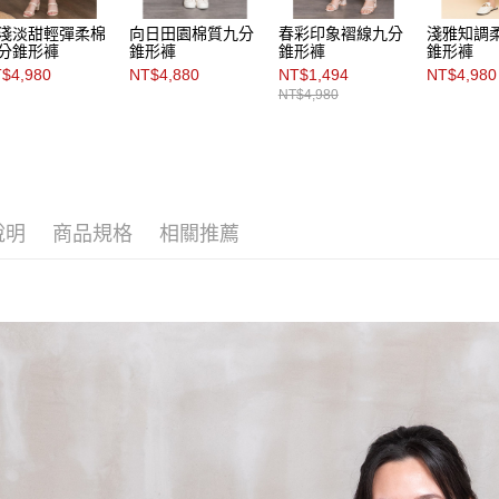
淺淡甜輕彈柔棉
向日田園棉質九分
春彩印象褶線九分
淺雅知調
分錐形褲
錐形褲
錐形褲
錐形褲
$4,980
NT$4,880
NT$1,494
NT$4,980
NT$4,980
說明
商品規格
相關推薦