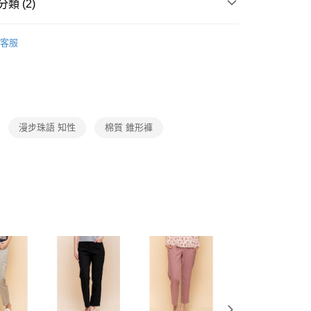
1取貨
成立數日內，您將收到繳費通知簡訊。
類 (2)
費通知簡訊後14天內，點擊此簡訊中的連結，可透過四大超商
0，滿NT$3,600(含以上)免運費
網路銀行／等多元方式進行付款，方視為交易完成。
Collection｜5A春夏新品
2026 SS Catalog 春夏優惠商
：結帳手續完成當下不需立刻繳費，但若您需要取消訂單，請聯
客服
的店家。未經商家同意取消之訂單仍視為有效，需透過AFTEE
繳納相關費用。
0，滿NT$3,600(含以上)免運費
Category 商品分類
♡ 裙/褲｜Skirt / Pants
否成功請以「AFTEE先享後付 」之結帳頁面顯示為準，若有關於
功／繳費後需取消欲退款等相關疑問，請聯繫「AFTEE先享後
(蘭嶼恕不配送)
援中心」
https://netprotections.freshdesk.com/support/home
00，滿NT$8,000(含以上)免運費
項】
漫步珠語 知性
棉質 錐形褲
市自取
恩沛科技股份有限公司提供之「AFTEE先享後付」服務完成之
依本服務之必要範圍內提供個人資料，並將交易相關給付款項請
讓予恩沛科技股份有限公司。
個人資料處理事宜，請瀏覽以下網址：
ee.tw/terms/#terms3
年的使用者請事先徵得法定代理人或監護人之同意方可使用
E先享後付」，若未經同意申辦者引起之損失，本公司不負相關責
AFTEE先享後付」時，將依據個別帳號之用戶狀況，依本公司
核予不同之上限額度；若仍有額度不足之情形，本公司將視審查
用戶進行身份認證。
一人註冊多個帳號或使用他人資訊註冊。若發現惡意使用之情
科技股份有限公司將有權停止該用戶之使用額度並採取法律行