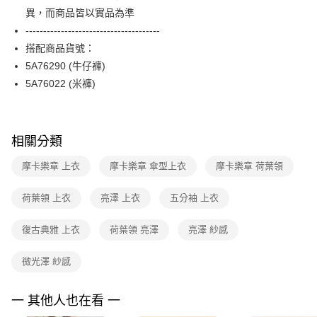
便利好安心！
台灣樂天信用卡公司
異，而商品皆以實品為準
１．簡單：不需註冊會員、不需綁卡、不需儲值。
運送方式
２．便利：只要手機號碼，簡訊認證，即可結帳。
--------------------------------------
３．安心：先確認商品／服務後，再付款。
付款後全家FamilyMart取貨
搭配商品貨號：
每筆NT$90，滿NT$3,600(含以上)免運費
5A76290 (牛仔褲)
【「AFTEE先享後付」結帳流程】
１．於結帳方式選擇「AFTEE先享後付」後，將跳轉至「AFTEE先享後付」
5A76022 (米褲)
付款後7-11取貨
結帳頁面，進行簡訊認證並確認金額後，即可完成結帳。
２．訂單成立數日內，您將收到繳費通知簡訊。
每筆NT$90，滿NT$3,600(含以上)免運費
３．收到繳費通知簡訊後14天內，點擊此簡訊中的連結，可透過四大超商／
ATM／網路銀行／等多元方式進行付款，方視為交易完成。
黑貓宅配
相關分類
※ 請注意：結帳手續完成當下不需立刻繳費，但若您需要取消訂單，請聯絡
每筆NT$90，滿NT$3,600(含以上)免運費
購買商品的店家。未經商家同意取消之訂單仍視為有效，需透過AFTEE先享
摩卡樂章 上衣
摩卡樂章 傘型上衣
摩卡樂章 荷葉領
後付繳納相關費用。
離島宅配 (蘭嶼恕不配送)
※ 交易是否成功請以「AFTEE先享後付 」之結帳頁面顯示為準，若有關於
是否繳費成功／繳費後需取消欲退款等相關疑問，請聯繫「AFTEE先享後付
荷葉領 上衣
亮澤 上衣
五分袖 上衣
每筆NT$200，滿NT$8,000(含以上)免運費
客戶支援中心」
https://netprotections.freshdesk.com/support/home
付款後門市自取
復古典雅 上衣
荷葉領 亮澤
亮澤 紗感
【注意事項】
１．透過由恩沛科技股份有限公司提供之「AFTEE先享後付」服務完成之交
免運費
易，需依本服務之必要範圍內提供個人資料，並將交易相關給付款項請求債
微光澤 紗感
權轉讓予恩沛科技股份有限公司。
２．關於個人資料處理事宜，請瀏覽以下網址：
https://aftee.tw/terms/#terms3
一 其他人也在看 一
３．未成年的使用者請事先徵得法定代理人或監護人之同意方可使用