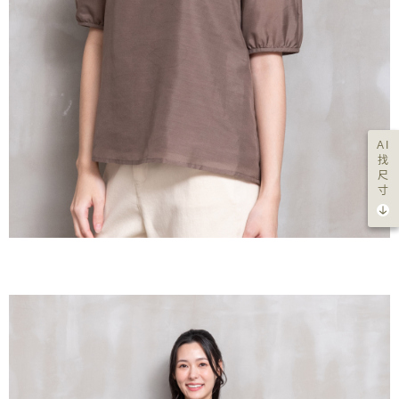
AI
找
尺
寸