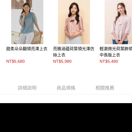
「AFTEE先享後付」，若未經同意申辦者引起之損失，本公司不負相關責
任。
４．使用「AFTEE先享後付」時，將依據個別帳號之用戶狀況，依本公司即
時審查核予不同之上限額度；若仍有額度不足之情形，本公司將視審查結果
請求用戶進行身份認證。
５．嚴禁一人註冊多個帳號或使用他人資訊註冊。若發現惡意使用之情形，
恩沛科技股份有限公司將有權停止該用戶之使用額度並採取法律行動。
甜柔朵朵翻領亮澤上衣
亮雅涵藴荷葉領光澤仿
輕澈微光荷葉飾
絲上衣
中長版上衣
NT$5,680
NT$5,980
NT$5,480
詳細說明
商品規格
相關推薦