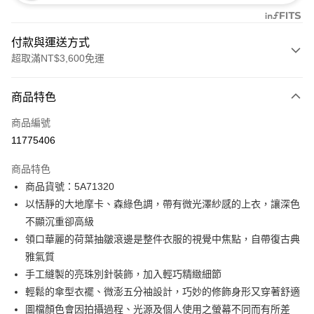
付款與運送方式
超取滿NT$3,600免運
付款方式
商品特色
信用卡一次付款
商品編號
信用卡分期付款
11775406
3 期 0 利率 每期
NT$1,893
21家銀行
商品特色
合作金庫商業銀行
第一商業銀行
LINE Pay
商品貨號：5A71320
華南商業銀行
彰化商業銀行
以恬靜的大地摩卡、森綠色調，帶有微光澤紗感的上衣，讓深色
Apple Pay
上海商業儲蓄銀行
台北富邦商業銀行
國泰世華商業銀行
兆豐國際商業銀行
不顯沉重卻高級
街口支付
臺灣中小企業銀行
台中商業銀行
領口華麗的荷葉抽皺滾邊是整件衣服的視覺中焦點，自帶復古典
匯豐（台灣）商業銀行
華泰商業銀行
雅氣質
AFTEE先享後付
聯邦商業銀行
遠東國際商業銀行
手工縫製的亮珠別針裝飾，加入輕巧精緻細節
相關說明
元大商業銀行
永豐商業銀行
【關於「AFTEE先享後付」】
輕鬆的傘型衣襬、微澎五分袖設計，巧妙的修飾身形又穿著舒適
玉山商業銀行
星展（台灣）商業銀行
ATM付款
AFTEE先享後付是「在收到商品之後才付款」的支付方式。 讓您購物簡單
圖檔顏色會因拍攝過程、光源及個人使用之螢幕不同而有所差
台新國際商業銀行
中國信託商業銀行