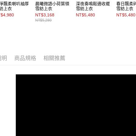
淨飄柔喇叭袖厚
晨曦微語小荷葉領
深夜奏鳴鬆適收襬
春日飄柔
紡上衣
雪紡上衣
雪紡上衣
雪紡上衣
$4,980
NT$3,168
NT$5,480
NT$5,480
NT$5,280
說明
商品規格
相關推薦