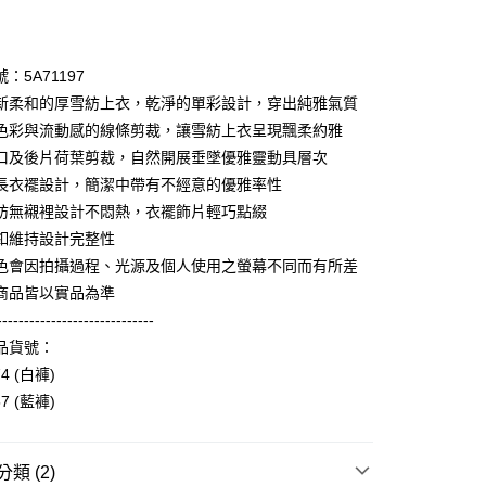
期付款
0 利率 每期
NT$1,760
21家銀行
：5A71197
庫商業銀行
第一商業銀行
新柔和的厚雪紡上衣，乾淨的單彩設計，穿出純雅氣質
業銀行
彰化商業銀行
色彩與流動感的線條剪裁，讓雪紡上衣呈現飄柔約雅
業儲蓄銀行
台北富邦商業銀行
口及後片荷葉剪裁，自然開展垂墜優雅靈動具層次
華商業銀行
兆豐國際商業銀行
長衣襬設計，簡潔中帶有不經意的優雅率性
小企業銀行
台中商業銀行
紡無襯裡設計不悶熱，衣襬飾片輕巧點綴
台灣）商業銀行
華泰商業銀行
享後付
業銀行
遠東國際商業銀行
釦維持設計完整性
業銀行
永豐商業銀行
色會因拍攝過程、光源及個人使用之螢幕不同而有所差
FTEE先享後付」】
業銀行
星展（台灣）商業銀行
先享後付是「在收到商品之後才付款」的支付方式。 讓您購物簡單
商品皆以實品為準
際商業銀行
中國信託商業銀行
心！
-----------------------------
天信用卡公司
：不需註冊會員、不需綁卡、不需儲值。
品貨號：
：只要手機號碼，簡訊認證，即可結帳。
：先確認商品／服務後，再付款。
74 (白褲)
amilyMart取貨
57 (藍褲)
EE先享後付」結帳流程】
0，滿NT$3,600(含以上)免運費
方式選擇「AFTEE先享後付」後，將跳轉至「AFTEE先享後
頁面，進行簡訊認證並確認金額後，即可完成結帳。
1取貨
成立數日內，您將收到繳費通知簡訊。
類 (2)