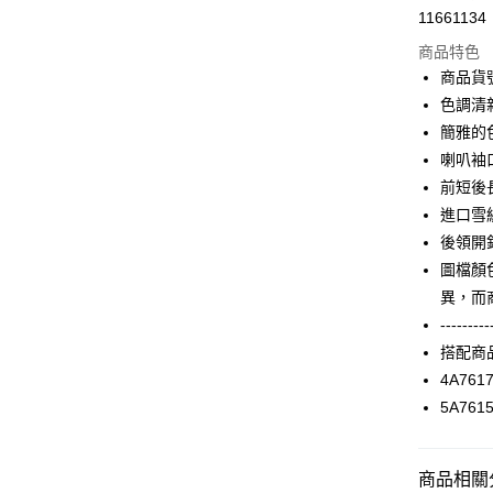
11661134
信用卡分
商品特色
3 期 
商品貨號
合作金
色調清
LINE Pay
華南商
簡雅的
Apple Pay
上海商
喇叭袖
國泰世
前短後
街口支付
臺灣中
進口雪
匯豐（
AFTEE先
聯邦商
後領開
相關說明
元大商
圖檔顏
【關於「A
玉山商
ATM付款
AFTEE
異，而
台新國
便利好安
---------
台灣樂
１．簡單
搭配商
２．便利
運送方式
３．安心
4A761
付款後全家F
5A761
【「AFT
每筆NT$9
１．於結帳
付」結帳
付款後7-1
２．訂單
商品相關分