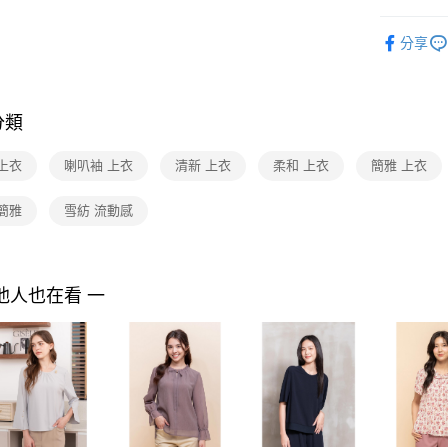
３．收到繳
每筆NT$9
／ATM／
2026 SS 
※ 請注意
分享
品
黑貓宅配
絡購買商品
先享後付
每筆NT$9
Shop by 
※ 交易是
是否繳費成
離島宅配 
分類
付客戶支
每筆NT$2
【注意事
上衣
喇叭袖 上衣
清新 上衣
柔和 上衣
簡雅 上衣
付款後門
１．透過由
交易，需
免運費
簡雅
雪紡 流動感
求債權轉
２．關於
https://aft
３．未成
「AFTE
他人也在看 一
任。
４．使用「
即時審查
結果請求
５．嚴禁
形，恩沛
動。