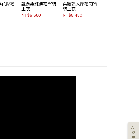
碎花壓褶
飄逸柔雅連袖雪紡
柔霧迷人壓褶領雪
星光熠熠褶領散襬
上衣
紡上衣
雪紡上衣
NT$5,680
NT$5,480
NT$4,980
AI
找
尺