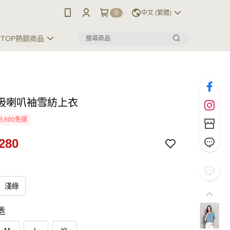
0
中文 (繁體)
TOP熱銷商品
吸喇叭袖雪紡上衣
3,600免運
280
淺綠
表