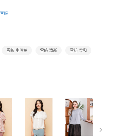
費通知簡訊後14天內，點擊此簡訊中的連結，可透過四大超商
0，滿NT$3,600(含以上)免運費
網路銀行／等多元方式進行付款，方視為交易完成。
Collection｜5A春夏新品
2026 SS Catalog 春夏型錄商
：結帳手續完成當下不需立刻繳費，但若您需要取消訂單，請聯
客服
的店家。未經商家同意取消之訂單仍視為有效，需透過AFTEE
繳納相關費用。
0，滿NT$3,600(含以上)免運費
Category 商品分類
♡ 上衣｜Tops
否成功請以「AFTEE先享後付 」之結帳頁面顯示為準，若有關於
功／繳費後需取消欲退款等相關疑問，請聯繫「AFTEE先享後
(蘭嶼恕不配送)
援中心」
https://netprotections.freshdesk.com/support/home
00，滿NT$8,000(含以上)免運費
項】
雪紡 喇叭袖
雪紡 清新
雪紡 柔和
市自取
恩沛科技股份有限公司提供之「AFTEE先享後付」服務完成之
依本服務之必要範圍內提供個人資料，並將交易相關給付款項請
讓予恩沛科技股份有限公司。
個人資料處理事宜，請瀏覽以下網址：
ee.tw/terms/#terms3
年的使用者請事先徵得法定代理人或監護人之同意方可使用
E先享後付」，若未經同意申辦者引起之損失，本公司不負相關責
AFTEE先享後付」時，將依據個別帳號之用戶狀況，依本公司
核予不同之上限額度；若仍有額度不足之情形，本公司將視審查
用戶進行身份認證。
一人註冊多個帳號或使用他人資訊註冊。若發現惡意使用之情
科技股份有限公司將有權停止該用戶之使用額度並採取法律行