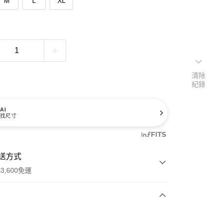
M
L
XL
清除
紀錄
AI
找尺寸
送方式
3,600免運
次付款