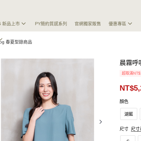
26 新品上市
PY簡約質感系列
官網獨家販售
優惠專區
talog 春夏型錄商品
晨霧呼
超取滿NT$
NT$5,
顏色
湖藍
尺寸
尺寸