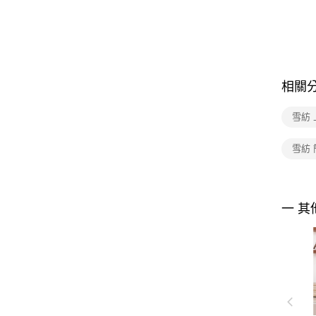
相關
雪紡 
雪紡 
一 其