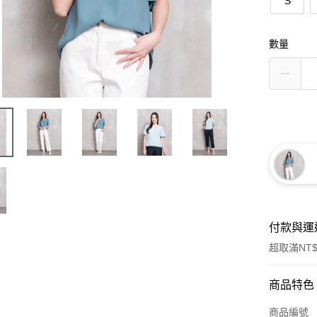
S
數量
付款與運
超取滿NT$
付款方式
商品特色
信用卡一
商品編號