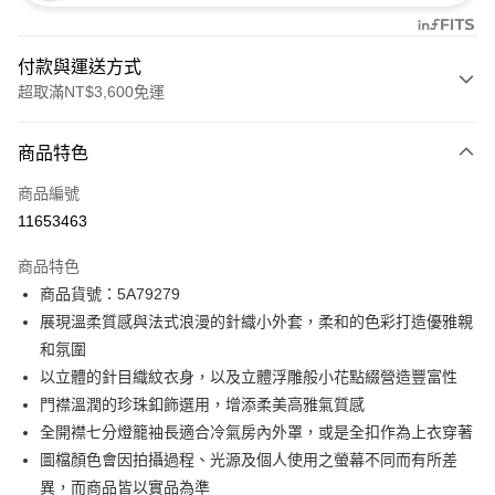
付款與運送方式
超取滿NT$3,600免運
付款方式
商品特色
信用卡一次付款
商品編號
信用卡分期付款
11653463
3 期 0 利率 每期
NT$1,660
21家銀行
商品特色
合作金庫商業銀行
第一商業銀行
LINE Pay
商品貨號：5A79279
華南商業銀行
彰化商業銀行
展現溫柔質感與法式浪漫的針織小外套，柔和的色彩打造優雅親
Apple Pay
上海商業儲蓄銀行
台北富邦商業銀行
國泰世華商業銀行
兆豐國際商業銀行
和氛圍
街口支付
臺灣中小企業銀行
台中商業銀行
以立體的針目織紋衣身，以及立體浮雕般小花點綴營造豐富性
匯豐（台灣）商業銀行
華泰商業銀行
門襟溫潤的珍珠釦飾選用，增添柔美高雅氣質感
AFTEE先享後付
聯邦商業銀行
遠東國際商業銀行
全開襟七分燈籠袖長適合冷氣房內外罩，或是全扣作為上衣穿著
相關說明
元大商業銀行
永豐商業銀行
【關於「AFTEE先享後付」】
圖檔顏色會因拍攝過程、光源及個人使用之螢幕不同而有所差
玉山商業銀行
星展（台灣）商業銀行
ATM付款
AFTEE先享後付是「在收到商品之後才付款」的支付方式。 讓您購物簡單
異，而商品皆以實品為準
台新國際商業銀行
中國信託商業銀行