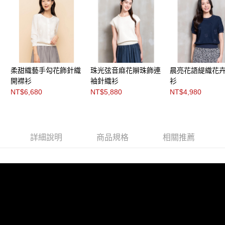
「AFTEE先享後付」，若未經同意申辦者引起之損失，本公司不負相關責
任。
４．使用「AFTEE先享後付」時，將依據個別帳號之用戶狀況，依本公司即
時審查核予不同之上限額度；若仍有額度不足之情形，本公司將視審查結果
請求用戶進行身份認證。
５．嚴禁一人註冊多個帳號或使用他人資訊註冊。若發現惡意使用之情形，
恩沛科技股份有限公司將有權停止該用戶之使用額度並採取法律行動。
柔甜織藝手勾花飾針織
珠光弦音麻花辮珠飾連
晨亮花語緹織花
開襟衫
袖針織衫
衫
NT$6,680
NT$5,880
NT$4,980
詳細說明
商品規格
相關推薦