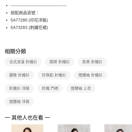
便利好安心！
台灣樂天信用卡公司
--------------------------------------
１．簡單：不需註冊會員、不需綁卡、不需儲值。
運送方式
２．便利：只要手機號碼，簡訊認證，即可結帳。
搭配商品貨號：
３．安心：先確認商品／服務後，再付款。
付款後全家FamilyMart取貨
5A77280 (印花洋裝)
每筆NT$90，滿NT$3,600(含以上)免運費
5A73283 (刺繡花裙)
【「AFTEE先享後付」結帳流程】
１．於結帳方式選擇「AFTEE先享後付」後，將跳轉至「AFTEE先享後付」
付款後7-11取貨
結帳頁面，進行簡訊認證並確認金額後，即可完成結帳。
２．訂單成立數日內，您將收到繳費通知簡訊。
每筆NT$90，滿NT$3,600(含以上)免運費
３．收到繳費通知簡訊後14天內，點擊此簡訊中的連結，可透過四大超商／
相關分類
ATM／網路銀行／等多元方式進行付款，方視為交易完成。
黑貓宅配
※ 請注意：結帳手續完成當下不需立刻繳費，但若您需要取消訂單，請聯絡
法式浪漫 針織衫
開襟 針織衫
柔美 針織衫
每筆NT$90，滿NT$3,600(含以上)免運費
購買商品的店家。未經商家同意取消之訂單仍視為有效，需透過AFTEE先享
後付繳納相關費用。
優雅 針織衫
珍珠釦 針織衫
燈籠袖 針織衫
離島宅配 (蘭嶼恕不配送)
※ 交易是否成功請以「AFTEE先享後付 」之結帳頁面顯示為準，若有關於
是否繳費成功／繳費後需取消欲退款等相關疑問，請聯繫「AFTEE先享後付
每筆NT$200，滿NT$8,000(含以上)免運費
客戶支援中心」
https://netprotections.freshdesk.com/support/home
針織衫 洋裝
針織 門襟
燈籠袖 上衣
付款後門市自取
【注意事項】
燈籠袖 洋裝
１．透過由恩沛科技股份有限公司提供之「AFTEE先享後付」服務完成之交
免運費
易，需依本服務之必要範圍內提供個人資料，並將交易相關給付款項請求債
權轉讓予恩沛科技股份有限公司。
一 其他人也在看 一
２．關於個人資料處理事宜，請瀏覽以下網址：
https://aftee.tw/terms/#terms3
３．未成年的使用者請事先徵得法定代理人或監護人之同意方可使用