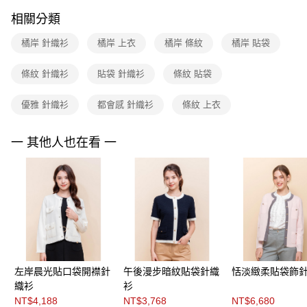
※ 請注意：結帳手續完成當下不需立刻繳費，但若您需要取消訂單，請聯絡
每筆NT$90，滿NT$3,600(含以上)免運費
購買商品的店家。未經商家同意取消之訂單仍視為有效，需透過AFTEE先享
相關分類
後付繳納相關費用。
離島宅配 (蘭嶼恕不配送)
※ 交易是否成功請以「AFTEE先享後付 」之結帳頁面顯示為準，若有關於
橘岸 針織衫
橘岸 上衣
橘岸 條紋
橘岸 貼袋
是否繳費成功／繳費後需取消欲退款等相關疑問，請聯繫「AFTEE先享後付
每筆NT$200，滿NT$8,000(含以上)免運費
客戶支援中心」
https://netprotections.freshdesk.com/support/home
條紋 針織衫
貼袋 針織衫
條紋 貼袋
付款後門市自取
【注意事項】
１．透過由恩沛科技股份有限公司提供之「AFTEE先享後付」服務完成之交
免運費
優雅 針織衫
都會感 針織衫
條紋 上衣
易，需依本服務之必要範圍內提供個人資料，並將交易相關給付款項請求債
權轉讓予恩沛科技股份有限公司。
２．關於個人資料處理事宜，請瀏覽以下網址：
一 其他人也在看 一
https://aftee.tw/terms/#terms3
３．未成年的使用者請事先徵得法定代理人或監護人之同意方可使用
「AFTEE先享後付」，若未經同意申辦者引起之損失，本公司不負相關責
任。
４．使用「AFTEE先享後付」時，將依據個別帳號之用戶狀況，依本公司即
時審查核予不同之上限額度；若仍有額度不足之情形，本公司將視審查結果
請求用戶進行身份認證。
５．嚴禁一人註冊多個帳號或使用他人資訊註冊。若發現惡意使用之情形，
恩沛科技股份有限公司將有權停止該用戶之使用額度並採取法律行動。
左岸晨光貼口袋開襟針
午後漫步暗紋貼袋針織
恬淡緻柔貼袋飾
織衫
衫
NT$4,188
NT$3,768
NT$6,680