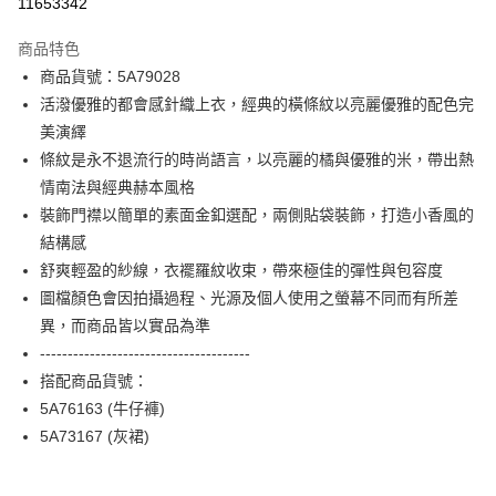
11653342
3 期 0 利率 每期
NT$1,660
21家銀行
商品特色
合作金庫商業銀行
第一商業銀行
LINE Pay
商品貨號：5A79028
華南商業銀行
彰化商業銀行
活潑優雅的都會感針織上衣，經典的橫條紋以亮麗優雅的配色完
Apple Pay
上海商業儲蓄銀行
台北富邦商業銀行
國泰世華商業銀行
兆豐國際商業銀行
美演繹
街口支付
臺灣中小企業銀行
台中商業銀行
條紋是永不退流行的時尚語言，以亮麗的橘與優雅的米，帶出熱
匯豐（台灣）商業銀行
華泰商業銀行
情南法與經典赫本風格
AFTEE先享後付
聯邦商業銀行
遠東國際商業銀行
裝飾門襟以簡單的素面金釦選配，兩側貼袋裝飾，打造小香風的
相關說明
元大商業銀行
永豐商業銀行
【關於「AFTEE先享後付」】
結構感
玉山商業銀行
星展（台灣）商業銀行
ATM付款
AFTEE先享後付是「在收到商品之後才付款」的支付方式。 讓您購物簡單
舒爽輕盈的紗線，衣襬羅紋收束，帶來極佳的彈性與包容度
台新國際商業銀行
中國信託商業銀行
便利好安心！
台灣樂天信用卡公司
圖檔顏色會因拍攝過程、光源及個人使用之螢幕不同而有所差
１．簡單：不需註冊會員、不需綁卡、不需儲值。
運送方式
２．便利：只要手機號碼，簡訊認證，即可結帳。
異，而商品皆以實品為準
３．安心：先確認商品／服務後，再付款。
付款後全家FamilyMart取貨
--------------------------------------
每筆NT$90，滿NT$3,600(含以上)免運費
搭配商品貨號：
【「AFTEE先享後付」結帳流程】
１．於結帳方式選擇「AFTEE先享後付」後，將跳轉至「AFTEE先享後付」
5A76163 (牛仔褲)
付款後7-11取貨
結帳頁面，進行簡訊認證並確認金額後，即可完成結帳。
5A73167 (灰裙)
２．訂單成立數日內，您將收到繳費通知簡訊。
每筆NT$90，滿NT$3,600(含以上)免運費
３．收到繳費通知簡訊後14天內，點擊此簡訊中的連結，可透過四大超商／
ATM／網路銀行／等多元方式進行付款，方視為交易完成。
黑貓宅配