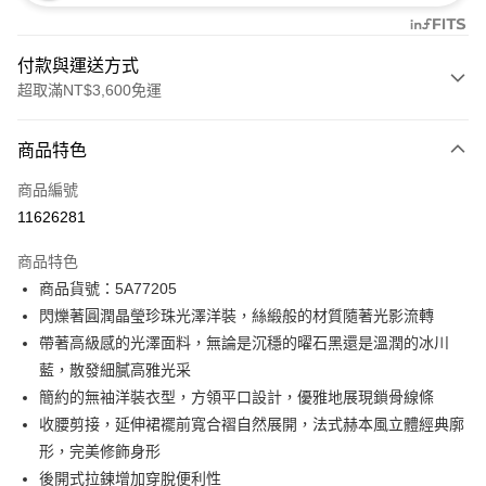
付款與運送方式
超取滿NT$3,600免運
付款方式
商品特色
信用卡一次付款
商品編號
信用卡分期付款
11626281
3 期 0 利率 每期
NT$2,760
21家銀行
商品特色
合作金庫商業銀行
第一商業銀行
LINE Pay
商品貨號：5A77205
華南商業銀行
彰化商業銀行
閃爍著圓潤晶瑩珍珠光澤洋裝，絲緞般的材質隨著光影流轉
Apple Pay
上海商業儲蓄銀行
台北富邦商業銀行
國泰世華商業銀行
兆豐國際商業銀行
帶著高級感的光澤面料，無論是沉穩的曜石黑還是溫潤的冰川
街口支付
臺灣中小企業銀行
台中商業銀行
藍，散發細膩高雅光采
匯豐（台灣）商業銀行
華泰商業銀行
簡約的無袖洋裝衣型，方領平口設計，優雅地展現鎖骨線條
AFTEE先享後付
聯邦商業銀行
遠東國際商業銀行
收腰剪接，延伸裙襬前寬合褶自然展開，法式赫本風立體經典廓
相關說明
元大商業銀行
永豐商業銀行
【關於「AFTEE先享後付」】
形，完美修飾身形
玉山商業銀行
星展（台灣）商業銀行
ATM付款
AFTEE先享後付是「在收到商品之後才付款」的支付方式。 讓您購物簡單
後開式拉鍊增加穿脫便利性
台新國際商業銀行
中國信託商業銀行