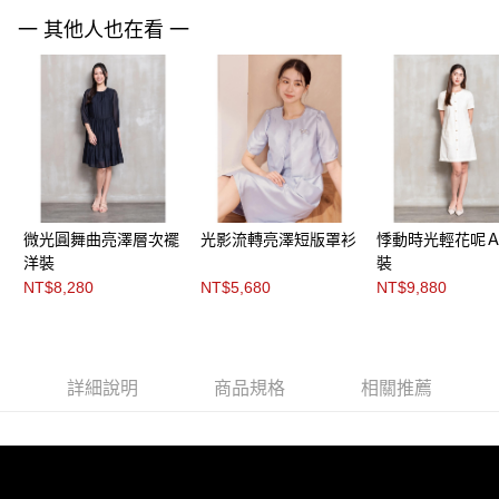
「AFTEE先享後付」，若未經同意申辦者引起之損失，本公司不負相關責
任。
一 其他人也在看 一
４．使用「AFTEE先享後付」時，將依據個別帳號之用戶狀況，依本公司即
時審查核予不同之上限額度；若仍有額度不足之情形，本公司將視審查結果
請求用戶進行身份認證。
５．嚴禁一人註冊多個帳號或使用他人資訊註冊。若發現惡意使用之情形，
恩沛科技股份有限公司將有權停止該用戶之使用額度並採取法律行動。
微光圓舞曲亮澤層次襬
光影流轉亮澤短版罩衫
悸動時光輕花呢
洋裝
裝
NT$8,280
NT$5,680
NT$9,880
詳細說明
商品規格
相關推薦