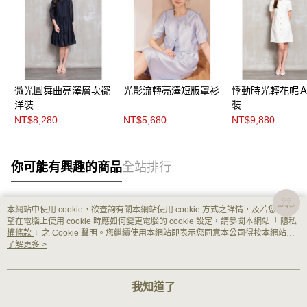
微光圓舞曲亮澤層次襬
光影流轉亮澤短版罩衫
悸動時光輕花呢
洋裝
裝
NT$8,280
NT$5,680
NT$9,880
你可能有興趣的商品
全站排行
本網站中使用 cookie，欲查詢有關本網站使用 cookie 方式之詳情，及若您不希
熱門標籤
望在電腦上使用 cookie 時應如何變更電腦的 cookie 設定，請參閱本網站「
隱私
權條款
」之 Cookie 聲明。您繼續使用本網站即表示您同意本公司得按本網站使
用條款之 Cookie 聲明使用 cookie。
了解更多 >
我知道了