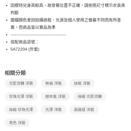
便利好安心！
台灣樂天信用卡公司
因模特兒身高較高，故穿著位置不正確，請依照尺寸標示衣長來
１．簡單：不需註冊會員、不需綁卡、不需儲值。
運送方式
２．便利：只要手機號碼，簡訊認證，即可結帳。
判斷
３．安心：先確認商品／服務後，再付款。
付款後全家FamilyMart取貨
圖檔顏色會因拍攝過程、光源及個人使用之螢幕不同而有所差
每筆NT$90，滿NT$3,600(含以上)免運費
異，而商品皆以實品為準
【「AFTEE先享後付」結帳流程】
１．於結帳方式選擇「AFTEE先享後付」後，將跳轉至「AFTEE先享後付」
--------------------------------------
付款後7-11取貨
結帳頁面，進行簡訊認證並確認金額後，即可完成結帳。
搭配商品貨號：
２．訂單成立數日內，您將收到繳費通知簡訊。
每筆NT$90，滿NT$3,600(含以上)免運費
３．收到繳費通知簡訊後14天內，點擊此簡訊中的連結，可透過四大超商／
5A72204 (外套)
ATM／網路銀行／等多元方式進行付款，方視為交易完成。
黑貓宅配
※ 請注意：結帳手續完成當下不需立刻繳費，但若您需要取消訂單，請聯絡
每筆NT$90，滿NT$3,600(含以上)免運費
購買商品的店家。未經商家同意取消之訂單仍視為有效，需透過AFTEE先享
後付繳納相關費用。
相關分類
離島宅配 (蘭嶼恕不配送)
※ 交易是否成功請以「AFTEE先享後付 」之結帳頁面顯示為準，若有關於
是否繳費成功／繳費後需取消欲退款等相關疑問，請聯繫「AFTEE先享後付
每筆NT$200，滿NT$8,000(含以上)免運費
光影流轉 洋裝
無袖 洋裝
絲緞 洋裝
客戶支援中心」
https://netprotections.freshdesk.com/support/home
付款後門市自取
【注意事項】
珍珠光澤 洋裝
赫本風 洋裝
絲緞 光影流轉
１．透過由恩沛科技股份有限公司提供之「AFTEE先享後付」服務完成之交
免運費
易，需依本服務之必要範圍內提供個人資料，並將交易相關給付款項請求債
絲緞 珍珠光澤
光澤 洋裝
高級感 洋裝
權轉讓予恩沛科技股份有限公司。
２．關於個人資料處理事宜，請瀏覽以下網址：
https://aftee.tw/terms/#terms3
黑色 洋裝
３．未成年的使用者請事先徵得法定代理人或監護人之同意方可使用