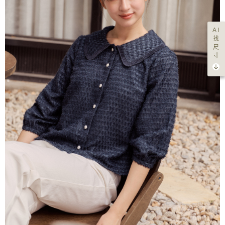
AI
找
尺
寸