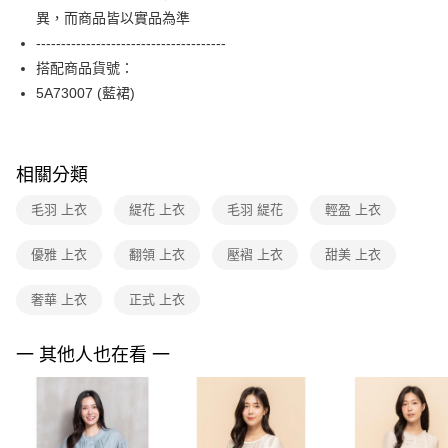
便利好安心！
台灣樂天信用卡公司
異，而商品皆以實品為準
１．簡單：不需註冊會員、不需綁卡、不需儲值。
運送方式
２．便利：只要手機號碼，簡訊認證，即可結帳。
--------------------------------------
３．安心：先確認商品／服務後，再付款。
付款後全家FamilyMart取貨
搭配商品貨號：
每筆NT$90，滿NT$3,600(含以上)免運費
5A73007 (藍裙)
【「AFTEE先享後付」結帳流程】
１．於結帳方式選擇「AFTEE先享後付」後，將跳轉至「AFTEE先享後付」
付款後7-11取貨
結帳頁面，進行簡訊認證並確認金額後，即可完成結帳。
２．訂單成立數日內，您將收到繳費通知簡訊。
每筆NT$90，滿NT$3,600(含以上)免運費
３．收到繳費通知簡訊後14天內，點擊此簡訊中的連結，可透過四大超商／
相關分類
ATM／網路銀行／等多元方式進行付款，方視為交易完成。
黑貓宅配
※ 請注意：結帳手續完成當下不需立刻繳費，但若您需要取消訂單，請聯絡
毛羽 上衣
緹花 上衣
毛羽 緹花
輕盈 上衣
每筆NT$90，滿NT$3,600(含以上)免運費
購買商品的店家。未經商家同意取消之訂單仍視為有效，需透過AFTEE先享
後付繳納相關費用。
優雅 上衣
翻領 上衣
壓褶 上衣
甜美 上衣
離島宅配 (蘭嶼恕不配送)
※ 交易是否成功請以「AFTEE先享後付 」之結帳頁面顯示為準，若有關於
是否繳費成功／繳費後需取消欲退款等相關疑問，請聯繫「AFTEE先享後付
每筆NT$200，滿NT$8,000(含以上)免運費
客戶支援中心」
https://netprotections.freshdesk.com/support/home
奢華 上衣
正式 上衣
付款後門市自取
【注意事項】
１．透過由恩沛科技股份有限公司提供之「AFTEE先享後付」服務完成之交
免運費
一 其他人也在看 一
易，需依本服務之必要範圍內提供個人資料，並將交易相關給付款項請求債
權轉讓予恩沛科技股份有限公司。
２．關於個人資料處理事宜，請瀏覽以下網址：
https://aftee.tw/terms/#terms3
３．未成年的使用者請事先徵得法定代理人或監護人之同意方可使用