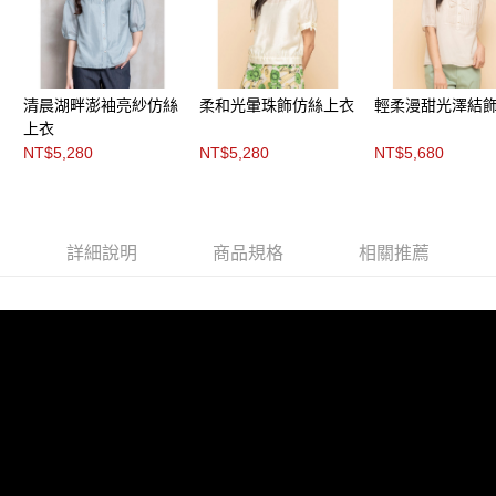
「AFTEE先享後付」，若未經同意申辦者引起之損失，本公司不負相關責
任。
４．使用「AFTEE先享後付」時，將依據個別帳號之用戶狀況，依本公司即
時審查核予不同之上限額度；若仍有額度不足之情形，本公司將視審查結果
請求用戶進行身份認證。
清晨湖畔澎袖亮紗仿絲
柔和光暈珠飾仿絲上衣
輕柔漫甜光澤結
５．嚴禁一人註冊多個帳號或使用他人資訊註冊。若發現惡意使用之情形，
恩沛科技股份有限公司將有權停止該用戶之使用額度並採取法律行動。
上衣
NT$5,280
NT$5,280
NT$5,680
詳細說明
商品規格
相關推薦