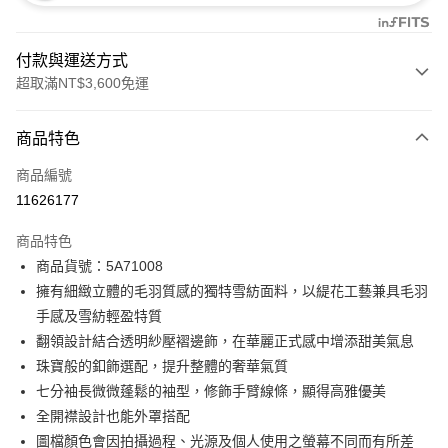
付款與運送方式
超取滿NT$3,600免運
付款方式
商品特色
信用卡一次付款
商品編號
信用卡分期付款
11626177
3 期 0 利率 每期
NT$1,960
21家銀行
商品特色
合作金庫商業銀行
第一商業銀行
LINE Pay
商品貨號：5A71008
華南商業銀行
彰化商業銀行
擁有細緻立體的毛羽質感的獨特雪紡面料，以緹花工藝兼具毛羽
Apple Pay
上海商業儲蓄銀行
台北富邦商業銀行
國泰世華商業銀行
兆豐國際商業銀行
手感及雪紡輕盈特質
街口支付
臺灣中小企業銀行
台中商業銀行
翻領設計結合透明紗壓褶邊飾，在華麗正式感中增添甜美氣息
匯豐（台灣）商業銀行
華泰商業銀行
珠寶般的釦飾選配，提升整體的奢華氣質
AFTEE先享後付
聯邦商業銀行
遠東國際商業銀行
七分袖長微微蓬鬆的袖型，修飾手臂線條，顯得高雅優美
相關說明
元大商業銀行
永豐商業銀行
【關於「AFTEE先享後付」】
全開襟設計也能外罩搭配
玉山商業銀行
星展（台灣）商業銀行
ATM付款
AFTEE先享後付是「在收到商品之後才付款」的支付方式。 讓您購物簡單
圖檔顏色會因拍攝過程、光源及個人使用之螢幕不同而有所差
台新國際商業銀行
中國信託商業銀行