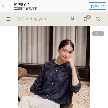
perng yuh
開啟APP
立刻使用官方APP
0
1
/
6