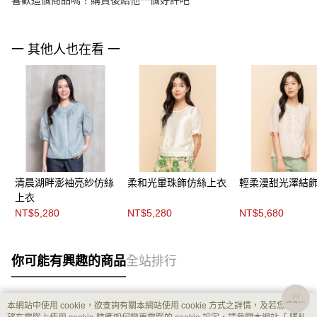
喜歡這個商品嗎？購買後給他一個好評吧
一 其他人也在看 一
清晨湖畔澎袖亮紗仿絲
柔和光暈珠飾仿絲上衣
輕柔漫甜光澤結
上衣
NT$5,280
NT$5,280
NT$5,680
你可能有興趣的商品
全站排行
本網站中使用 cookie，欲查詢有關本網站使用 cookie 方式之詳情，及若您不希
熱門標籤