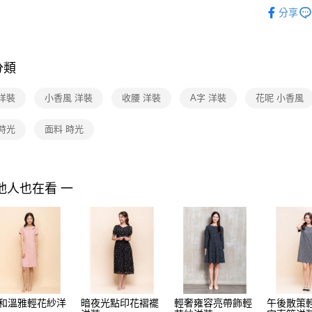
2026 SS 
３．收到繳
每筆NT$9
分享
／ATM／
品
※ 請注意
黑貓宅配
Shop by 
絡購買商品
先享後付
每筆NT$9
※ 交易是
分類
是否繳費成
離島宅配 
付客戶支
每筆NT$2
洋裝
小香風 洋裝
收腰 洋裝
A字 洋裝
花呢 小香風
【注意事
付款後門
１．透過由
時光
面料 時光
交易，需
免運費
求債權轉
２．關於
https://aft
他人也在看 一
３．未成
「AFTE
任。
４．使用「
即時審查
結果請求
５．嚴禁
形，恩沛
動。
和溫雅輕花紗洋
暗夜光點印花褶襬
輕奢雍容亮帶飾輕
午後散策