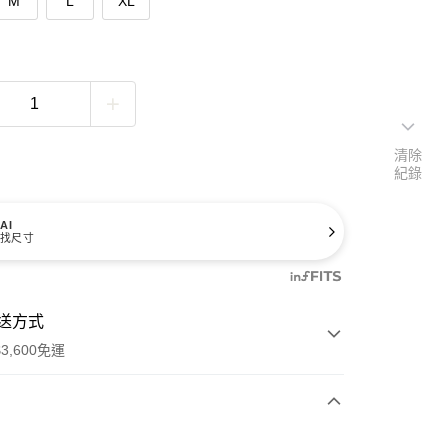
M
L
XL
清除
紀錄
AI
找尺寸
送方式
3,600免運
次付款