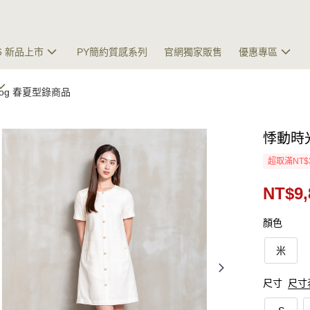
26 新品上市
PY簡約質感系列
官網獨家販售
優惠專區
talog 春夏型錄商品
悸動時
超取滿NT$
NT$9,
顏色
米
尺寸
尺寸