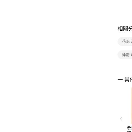
相關
花呢 
悸動 
一 其
柔