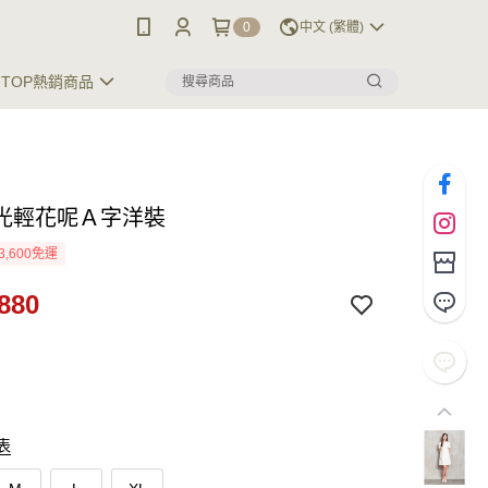
0
中文 (繁體)
TOP熱銷商品
光輕花呢Ａ字洋裝
3,600免運
880
表