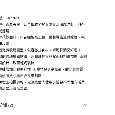
期付款
0 利率 每期
NT$3,293
21家銀行
：5A77020
庫商業銀行
第一商業銀行
典小香風美學，結合優雅名媛與少女活潑感洋裝，自帶
業銀行
彰化商業銀行
光濾鏡
業儲蓄銀行
台北富邦商業銀行
輕花紗面料，粗花呢製布工藝，帶著豐富立體紋理，視
華商業銀行
兆豐國際商業銀行
滿高級
小企業銀行
台中商業銀行
裁微微收腰版型，包容各式身材，輕鬆舒適又好看！
台灣）商業銀行
華泰商業銀行
享後付
業銀行
遠東國際商業銀行
緻的珍珠框釦點綴，溫潤珠光與花呢面料相得益彰 兩側
業銀行
永豐商業銀行
袋設計，珠釦輕巧裝飾
FTEE先享後付」】
業銀行
星展（台灣）商業銀行
先享後付是「在收到商品之後才付款」的支付方式。 讓您購物簡單
拉鍊增加穿脫便利性 因模特兒身高較高，故穿著位置不
際商業銀行
中國信託商業銀行
心！
請依照尺寸標示衣長來判斷
天信用卡公司
：不需註冊會員、不需綁卡、不需儲值。
色會因拍攝過程、光源及個人使用之螢幕不同而有所差
：只要手機號碼，簡訊認證，即可結帳。
：先確認商品／服務後，再付款。
商品皆以實品為準
amilyMart取貨
EE先享後付」結帳流程】
0，滿NT$3,600(含以上)免運費
方式選擇「AFTEE先享後付」後，將跳轉至「AFTEE先享後
類 (2)
頁面，進行簡訊認證並確認金額後，即可完成結帳。
1取貨
成立數日內，您將收到繳費通知簡訊。