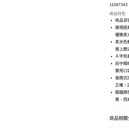
11587343
信用卡分
商品特色
3 期 
商品貨號
合作金
展現經
LINE Pay
華南商
優雅柔
Apple Pay
上海商
柔米色
國泰世
覺上飽
街口支付
臺灣中
Ａ字剪
匯豐（
AFTEE先
聯邦商
前中精
相關說明
元大商
實用口
【關於「A
玉山商
ATM付款
AFTEE
後開式
台新國
便利好安
正確，
台灣樂
１．簡單
圖檔顏
２．便利
運送方式
３．安心
異，而
付款後全家F
【「AFT
每筆NT$9
１．於結帳
商品相關分
付」結帳
付款後7-1
２．訂單