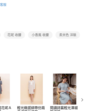
Collection｜5A春夏新品
2026 SS Catalog 春夏型錄商
費通知簡訊後14天內，點擊此簡訊中的連結，可透過四大超商
0，滿NT$3,600(含以上)免運費
客服
網路銀行／等多元方式進行付款，方視為交易完成。
：結帳手續完成當下不需立刻繳費，但若您需要取消訂單，請聯
Category 商品分類
♡ 洋裝｜Dresses
的店家。未經商家同意取消之訂單仍視為有效，需透過AFTEE
繳納相關費用。
0，滿NT$3,600(含以上)免運費
否成功請以「AFTEE先享後付 」之結帳頁面顯示為準，若有關於
功／繳費後需取消欲退款等相關疑問，請聯繫「AFTEE先享後
(蘭嶼恕不配送)
援中心」
https://netprotections.freshdesk.com/support/home
00，滿NT$8,000(含以上)免運費
花呢 收腰
小香風 收腰
柔米色 洋裝
項】
市自取
恩沛科技股份有限公司提供之「AFTEE先享後付」服務完成之
依本服務之必要範圍內提供個人資料，並將交易相關給付款項請
讓予恩沛科技股份有限公司。
個人資料處理事宜，請瀏覽以下網址：
ee.tw/terms/#terms3
年的使用者請事先徵得法定代理人或監護人之同意方可使用
E先享後付」，若未經同意申辦者引起之損失，本公司不負相關責
AFTEE先享後付」時，將依據個別帳號之用戶狀況，依本公司
核予不同之上限額度；若仍有額度不足之情形，本公司將視審查
用戶進行身份認證。
一人註冊多個帳號或使用他人資訊註冊。若發現惡意使用之情
科技股份有限公司將有權停止該用戶之使用額度並採取法律行
輕花呢Ａ
輕光緻感綁帶仿兩
閱讀詩篇輕光澤褶
悠光漫緩剪花翻領